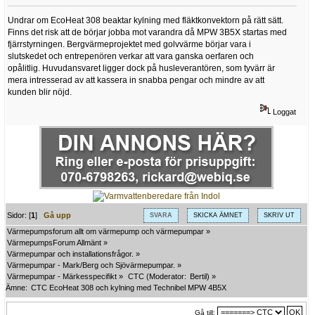
Undrar om EcoHeat 308 beaktar kylning med fläktkonvektorn på rätt sätt.
Finns det risk att de börjar jobba mot varandra då MPW 3B5X startas med
fjärrstyrningen. Bergvärmeprojektet med golvvärme börjar vara i
slutskedet och entrepenören verkar att vara ganska oerfaren och
opålitlig. Huvudansvaret ligger dock på husleverantören, som tyvärr är
mera intresserad av att kassera in snabba pengar och mindre av att
kunden blir nöjd.
Loggat
Sidor: [
1
]
Gå upp
SVARA
SKICKA ÄMNET
SKRIV UT
Värmepumpsforum allt om värmepump och värmepumpar
»
VärmepumpsForum Allmänt
»
Värmepumpar och installationsfrågor.
»
Värmepumpar - Mark/Berg och Sjövärmepumpar.
»
Värmepumpar - Märkesspecifikt
»
CTC
(Moderator:
Bertil
) »
Ämne:
CTC EcoHeat 308 och kylning med Technibel MPW 4B5X
Gå till: