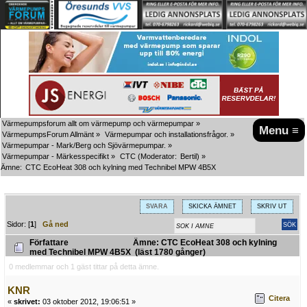
Värmepumpsforum allt om värmepump och värmepumpar
»
Menu ≡
VärmepumpsForum Allmänt
»
Värmepumpar och installationsfrågor.
»
Värmepumpar - Mark/Berg och Sjövärmepumpar.
»
Värmepumpar - Märkesspecifikt
»
CTC
(Moderator:
Bertil
) »
Ämne:
CTC EcoHeat 308 och kylning med Technibel MPW 4B5X
SVARA
SKICKA ÄMNET
SKRIV UT
Sidor: [
1
]
Gå ned
Författare
Ämne: CTC EcoHeat 308 och kylning
med Technibel MPW 4B5X (läst 1780 gånger)
0 medlemmar och 1 gäst tittar på detta ämne.
KNR
Citera
«
skrivet:
03 oktober 2012, 19:06:51 »