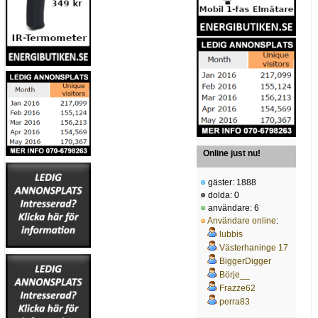
Online just nu!
gäster: 1888
dolda: 0
användare: 6
Användare online
:
lubbis
Västerhaninge 17
BiggerDigger
Börje__
Frazze62
perra83