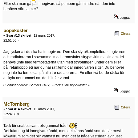
Eller ska man gå på innegivare så pumpen går mindre när den inte
behöver värma mer?
Loggat
bopakoster
Citera
«
Svar #13 skrivet:
12 mars 2017,
22:51:56 »
Jag tycker att du ska ha innegivare. Den ska styra/komplettera utegivaren
och radiatorerna i sovrummet med termostater strypas/trimmas in om det
behövs (inte med termostaterna utan med strypningen under dem eller
på returkoppplet) när du har rätt temp där innegivaren sitter. Du behöver
nog inte ha termostat på alla tre radiatorerna. En eller två borde räcka för
att kyla ner rummet om det blir för varmt.
«
Senast ändrad: 12 mars 2017, 22:59:09 av bopakoster
»
Loggat
McTornberg
Citera
«
Svar #14 skrivet:
13 mars 2017,
22:24:50 »
Tack för snabbt svar trots gammal tråd!
Det lutar nog åt innegivare ändå, men det känns ändå som det är mest i
kök/allrum som det blir varmast nu, men det är både västsidan av huset