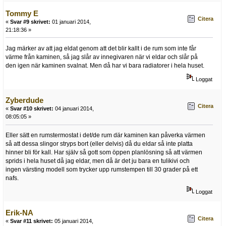
Tommy E
Citera
«
Svar #9 skrivet:
01 januari 2014,
21:18:36 »
Jag märker av att jag eldat genom att det blir kallt i de rum som inte får
värme från kaminen, så jag slår av innegivaren när vi eldar och slår på
den igen när kaminen svalnat. Men då har vi bara radiatorer i hela huset.
Loggat
Zyberdude
Citera
«
Svar #10 skrivet:
04 januari 2014,
08:05:05 »
Eller sätt en rumstermostat i det/de rum där kaminen kan påverka värmen
så att dessa slingor stryps bort (eller delvis) då du eldar så inte platta
hinner bli för kall. Har själv så gott som öppen planlösning så att värmen
sprids i hela huset då jag eldar, men då är det ju bara en tulikivi och
ingen värsting modell som trycker upp rumstempen till 30 grader på ett
nafs.
Loggat
Erik-NA
Citera
«
Svar #11 skrivet:
05 januari 2014,