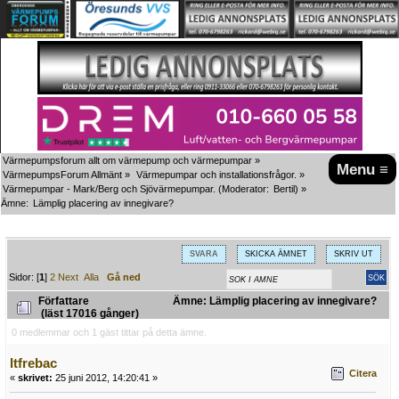
Värmepumpsforum allt om värmepump och värmepumpar
»
Menu ≡
VärmepumpsForum Allmänt
»
Värmepumpar och installationsfrågor.
»
Värmepumpar - Mark/Berg och Sjövärmepumpar.
(Moderator:
Bertil
) »
Ämne:
Lämplig placering av innegivare?
SVARA
SKICKA ÄMNET
SKRIV UT
Sidor: [
1
]
2
Next
Alla
Gå ned
Författare
Ämne: Lämplig placering av innegivare?
(läst 17016 gånger)
0 medlemmar och 1 gäst tittar på detta ämne.
ltfrebac
Citera
«
skrivet:
25 juni 2012, 14:20:41 »