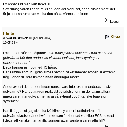
Ett annat sätt man kan tänka är:
Sätt rumsgivaren i det rum, eller i den del av huset, där ni vistas mest, det
är ju i dessa rum man vill ha den bästa värmekomforten.
Loggat
Flinta
Citera
«
Svar #4 skrivet:
01 januari 2014,
19:05:24 »
I manualen står det följande:
"Om rumsgivaren används i rum med med
golvvärme bör den endast ha visande funktion, inte styrning av
rumstemperatur."
Detta hänger ju ihop med TS fråga.
Har samma som TS, golvvärme i betong, vilket innebär att den är extremt
trög. Tar en till flera timmar innan ändringar märks.
Är det av just den anledningen rumsgivare inte rekommenderas att styra
golvvärme? Har det någon praktiskt betydelse för min del att installera
innegivaren när golvvärmen ju är så extremt trög? Kanske bara stör
systemet?
Kan tilläggas att jag skall ha två klimatsystem (1 radiatorkrets, 1
golvvärmekrets), där golvvärmekretsen är shuntad via Nibe ECS paketet.
I detta fall kanske man är illa tvungen att använda givare i alla fall?