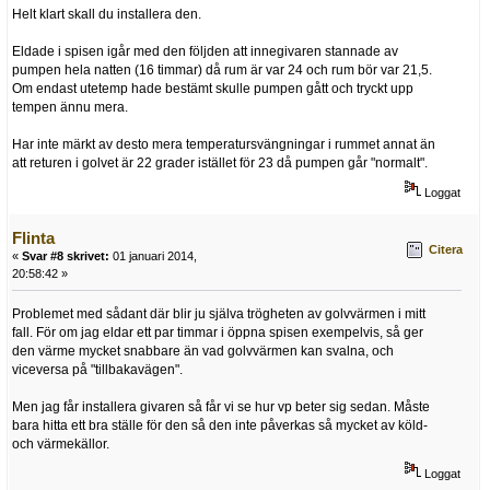
Helt klart skall du installera den.
Eldade i spisen igår med den följden att innegivaren stannade av
pumpen hela natten (16 timmar) då rum är var 24 och rum bör var 21,5.
Om endast utetemp hade bestämt skulle pumpen gått och tryckt upp
tempen ännu mera.
Har inte märkt av desto mera temperatursvängningar i rummet annat än
att returen i golvet är 22 grader istället för 23 då pumpen går "normalt".
Loggat
Flinta
Citera
«
Svar #8 skrivet:
01 januari 2014,
20:58:42 »
Problemet med sådant där blir ju själva trögheten av golvvärmen i mitt
fall. För om jag eldar ett par timmar i öppna spisen exempelvis, så ger
den värme mycket snabbare än vad golvvärmen kan svalna, och
viceversa på "tillbakavägen".
Men jag får installera givaren så får vi se hur vp beter sig sedan. Måste
bara hitta ett bra ställe för den så den inte påverkas så mycket av köld-
och värmekällor.
Loggat