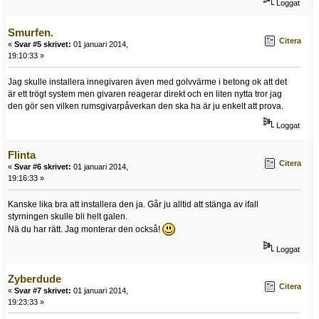
Loggat
Smurfen.
Citera
«
Svar #5 skrivet:
01 januari 2014,
19:10:33 »
Jag skulle installera innegivaren även med golvvärme i betong ok att det
är ett trögt system men givaren reagerar direkt och en liten nytta tror jag
den gör sen vilken rumsgivarpåverkan den ska ha är ju enkelt att prova.
Loggat
Flinta
Citera
«
Svar #6 skrivet:
01 januari 2014,
19:16:33 »
Kanske lika bra att installera den ja. Går ju alltid att stänga av ifall
styrningen skulle bli helt galen.
Nä du har rätt. Jag monterar den också!
Loggat
Zyberdude
Citera
«
Svar #7 skrivet:
01 januari 2014,
19:23:33 »