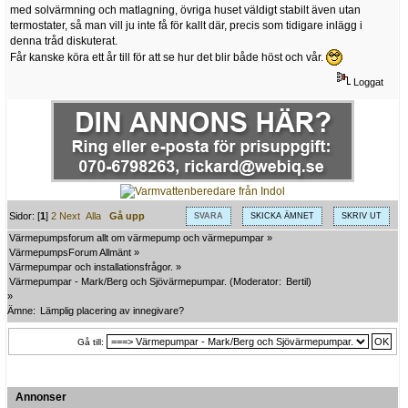
med solvärmning och matlagning, övriga huset väldigt stabilt även utan
termostater, så man vill ju inte få för kallt där, precis som tidigare inlägg i
denna tråd diskuterat.
Får kanske köra ett år till för att se hur det blir både höst och vår.
Loggat
Sidor: [
1
]
2
Next
Alla
Gå upp
SVARA
SKICKA ÄMNET
SKRIV UT
Värmepumpsforum allt om värmepump och värmepumpar
»
VärmepumpsForum Allmänt
»
Värmepumpar och installationsfrågor.
»
Värmepumpar - Mark/Berg och Sjövärmepumpar.
(Moderator:
Bertil
)
»
Ämne:
Lämplig placering av innegivare?
Gå till:
Annonser