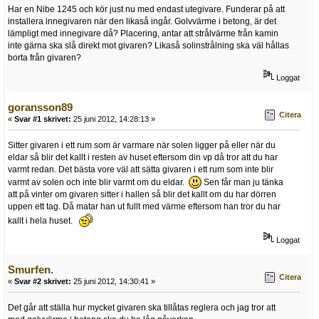
Har en Nibe 1245 och kör just nu med endast utegivare. Funderar på att
installera innegivaren när den likaså ingår. Golvvärme i betong, är det
lämpligt med innegivare då? Placering, antar att strålvärme från kamin
inte gärna ska slå direkt mot givaren? Likaså solinstrålning ska väl hållas
borta från givaren?
Loggat
goransson89
Citera
«
Svar #1 skrivet:
25 juni 2012, 14:28:13 »
Sitter givaren i ett rum som är varmare när solen ligger på eller när du
eldar så blir det kallt i resten av huset eftersom din vp då tror att du har
varmt redan. Det bästa vore väl att sätta givaren i ett rum som inte blir
varmt av solen och inte blir varmt om du eldar.
Sen får man ju tänka
att på vinter om givaren sitter i hallen så blir det kallt om du har dörren
uppen ett tag. Då matar han ut fullt med värme eftersom han tror du har
kallt i hela huset.
Loggat
Smurfen.
Citera
«
Svar #2 skrivet:
25 juni 2012, 14:30:41 »
Det går att ställa hur mycket givaren ska tillåtas reglera och jag tror att