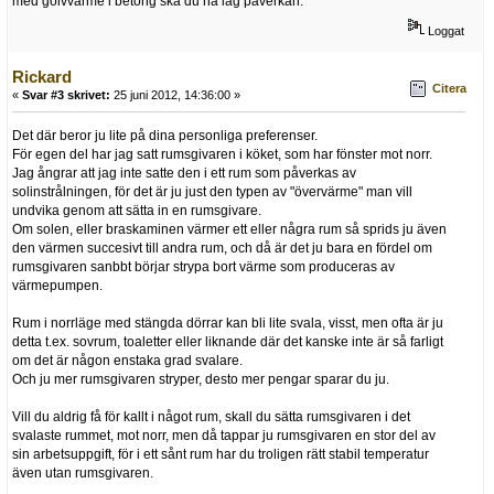
med golvvärme i betong ska du ha låg påverkan.
Loggat
Rickard
Citera
«
Svar #3 skrivet:
25 juni 2012, 14:36:00 »
Det där beror ju lite på dina personliga preferenser.
För egen del har jag satt rumsgivaren i köket, som har fönster mot norr.
Jag ångrar att jag inte satte den i ett rum som påverkas av
solinstrålningen, för det är ju just den typen av "övervärme" man vill
undvika genom att sätta in en rumsgivare.
Om solen, eller braskaminen värmer ett eller några rum så sprids ju även
den värmen succesivt till andra rum, och då är det ju bara en fördel om
rumsgivaren sanbbt börjar strypa bort värme som produceras av
värmepumpen.
Rum i norrläge med stängda dörrar kan bli lite svala, visst, men ofta är ju
detta t.ex. sovrum, toaletter eller liknande där det kanske inte är så farligt
om det är någon enstaka grad svalare.
Och ju mer rumsgivaren stryper, desto mer pengar sparar du ju.
Vill du aldrig få för kallt i något rum, skall du sätta rumsgivaren i det
svalaste rummet, mot norr, men då tappar ju rumsgivaren en stor del av
sin arbetsuppgift, för i ett sånt rum har du troligen rätt stabil temperatur
även utan rumsgivaren.