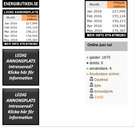
Online just nu!
gäster: 1870
dolda: 0
användare: 4
Användare online
:
Deefred
tyke
tomasbjork
ErikB