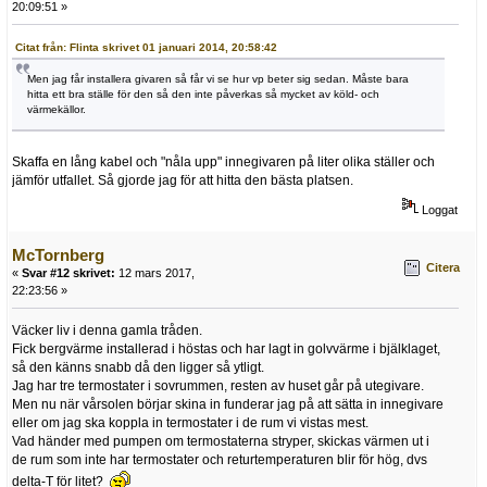
20:09:51 »
Citat från: Flinta skrivet 01 januari 2014, 20:58:42
Men jag får installera givaren så får vi se hur vp beter sig sedan. Måste bara
hitta ett bra ställe för den så den inte påverkas så mycket av köld- och
värmekällor.
Skaffa en lång kabel och "nåla upp" innegivaren på liter olika ställer och
jämför utfallet. Så gjorde jag för att hitta den bästa platsen.
Loggat
McTornberg
Citera
«
Svar #12 skrivet:
12 mars 2017,
22:23:56 »
Väcker liv i denna gamla tråden.
Fick bergvärme installerad i höstas och har lagt in golvvärme i bjälklaget,
så den känns snabb då den ligger så ytligt.
Jag har tre termostater i sovrummen, resten av huset går på utegivare.
Men nu när vårsolen börjar skina in funderar jag på att sätta in innegivare
eller om jag ska koppla in termostater i de rum vi vistas mest.
Vad händer med pumpen om termostaterna stryper, skickas värmen ut i
de rum som inte har termostater och returtemperaturen blir för hög, dvs
delta-T för litet?