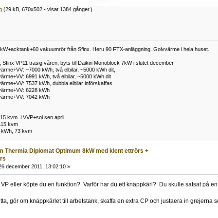
g
(29 kB, 670x502 - visat 1384 gånger.)
kW+acktank+60 vakuumrör från Sfinx. Heru 90 FTX-anläggning. Golvvärme i hela huset.
Sfinx VP11 trasig våren, byts till Daikin Monoblock 7kW i slutet december
ärme+VV: ~7000 kWh, två elbilar, ~5000 kWh dit,
ärme+VV: 6991 kWh, två elbilar, ~5000 kWh dit
ärme+VV: 7537 kWh, dubbla elbilar införskaffas
 värme+VV: 6228 kWh
 värme+VV: 7042 kWh
15 kvm. LVVP+sol sen april.
115 kvm
 kWh, 73 kvm
m Thermia Diplomat Optimum 8kW med klent ettrörs +
örs
6 december 2011, 13:02:10 »
VP eller köpte du en funktion? Varför har du ett knäppkärl? Du skulle satsat på en
ta, gör om knäppkärlet till arbetstank, skaffa en extra CP och justaera in grejerna