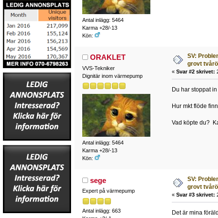
Antal inlägg: 5464
Karma +28/-13
Kön:
SV: Proble
ORAKLET
grovt tvår
VVS-Tekniker
«
Svar #2 skrivet:
2
Dignitär inom värmepump
Du har stoppat in 
Hur mkt flöde finn
Vad köpte du? Kans
Antal inlägg: 5464
Karma +28/-13
Kön:
SV: Proble
sege
grovt tvår
Expert på värmepump
«
Svar #3 skrivet:
2
Antal inlägg: 663
Det är mina föräld