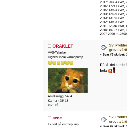
2017: 20354 kWh, v
2016: 17241 kWh, v
2015: 13924 kWh,
2014: 12429 kWh,
2013: 13185 kWh
2012: 13993 kWh
2011: 12236 kWh, 1
2010: 16707 kWh, 
2007-2009: ~12500
SV: Proble
ORAKLET
grovt tvår
VVS-Tekniker
«
Svar #6 skrivet:
2
Dignitär inom värmepump
Dåså det borde fu
hela
Antal inlägg: 5464
Karma +28/-13
Kön:
SV: Proble
sege
grovt tvår
Expert på värmepump
«
Svar #7 skrivet:
2