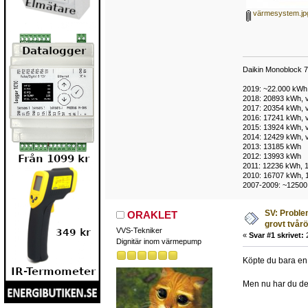
värmesystem.jp
Daikin Monoblock 7
2019: ~22.000 kWh, 
2018: 20893 kWh, v
2017: 20354 kWh, v
2016: 17241 kWh, v
2015: 13924 kWh,
2014: 12429 kWh,
2013: 13185 kWh
2012: 13993 kWh
2011: 12236 kWh, 1
2010: 16707 kWh, 
2007-2009: ~12500
SV: Proble
ORAKLET
grovt tvår
VVS-Tekniker
«
Svar #1 skrivet:
2
Dignitär inom värmepump
Köpte du bara en 
Men nu har du det