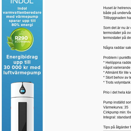
Huset är helrenove
både på undervån
Tillbyggnaden ha
Som det är nu är 
termostater på ov
termostater på de
Några raddar sakn
Problem i punktfo
* Helöppna radden
något varierande
* Allmämt för lite
* Stort behov av 
* Trots volymtank 
Prio i det hela kän
Pump inställd som 
Värmekurva: 35
Cirkpump min: 6v
Integral: standard
Tips på åtgärder f