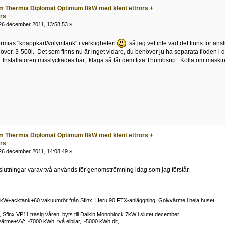
m Thermia Diplomat Optimum 8kW med klent ettrörs +
örs
6 december 2011, 13:58:53 »
hermias "knäppkärl/volymtank" i verkligheten
så jag vet inte vad det finns för an
höver. 3-500l. Det som finns nu är inget vidare, du behöver ju ha separata flöden i d
. Installatören misslyckades här, klaga så får dem fixa Thumbsup Kolla om maskin
m Thermia Diplomat Optimum 8kW med klent ettrörs +
örs
6 december 2011, 14:08:49 »
nslutningar varav två används för genomströmning idag som jag förstår.
kW+acktank+60 vakuumrör från Sfinx. Heru 90 FTX-anläggning. Golvvärme i hela huset.
Sfinx VP11 trasig våren, byts till Daikin Monoblock 7kW i slutet december
ärme+VV: ~7000 kWh, två elbilar, ~5000 kWh dit,