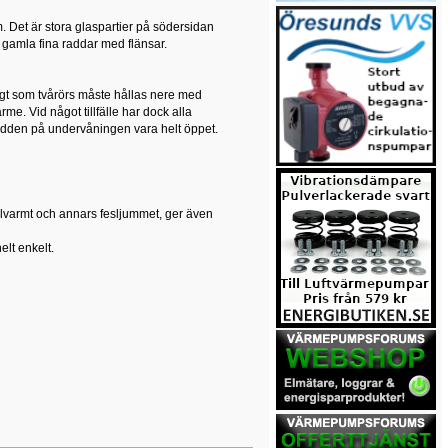
vm. Det är stora glaspartier på södersidan
gamla fina raddar med flänsar.
digt som tvårörs måste hållas nere med
e. Vid något tillfälle har dock alla
radden på undervåningen vara helt öppet.
lvarmt och annars fesljummet, ger även
elt enkelt.