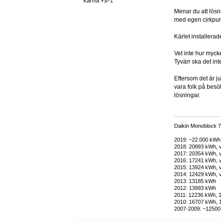
Karma +3/-1
Menar du att lösn
med egen cirkpum
Kärlet installerad
Vet inte hur myck
Tyvärr ska det int
Eftersom det är jul
vara folk på besök
lösningar.
Daikin Monoblock 7
2019: ~22.000 kWh, 
2018: 20893 kWh, v
2017: 20354 kWh, v
2016: 17241 kWh, v
2015: 13924 kWh,
2014: 12429 kWh,
2013: 13185 kWh
2012: 13993 kWh
2011: 12236 kWh, 1
2010: 16707 kWh, 
2007-2009: ~12500