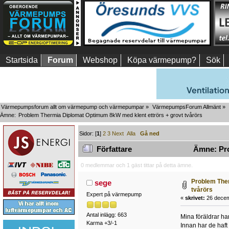
Startsida
Forum
Webshop
Köpa värmepump?
Sök
Värmepumpsforum allt om värmepump och värmepumpar
»
VärmepumpsForum Allmänt
»
Ämne:
Problem Thermia Diplomat Optimum 8kW med klent ettrörs + grovt tvårörs
Sidor: [
1
]
2
3
Next
Alla
Gå ned
Författare
Ämne: Pro
0 medlemmar och 1 gäst tittar på detta ämne.
Problem Ther
sege
tvårörs
Expert på värmepump
«
skrivet:
26 decem
Antal inlägg: 663
Mina föräldrar ha
Karma +3/-1
Innan har de haft