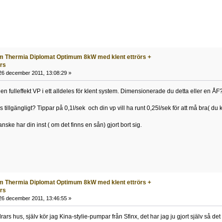
m Thermia Diplomat Optimum 8kW med klent ettrörs +
örs
6 december 2011, 13:08:29 »
en fulleffekt VP i ett alldeles för klent system. Dimensionerade du detta eller en ÅF
s tillgängligt? Tippar på 0,1l/sek och din vp vill ha runt 0,25l/sek för att må bra( du ka
ke har din inst ( om det finns en sån) gjort bort sig.
m Thermia Diplomat Optimum 8kW med klent ettrörs +
örs
6 december 2011, 13:46:55 »
rars hus, själv kör jag Kina-stylie-pumpar från Sfinx, det har jag ju gjort själv så 