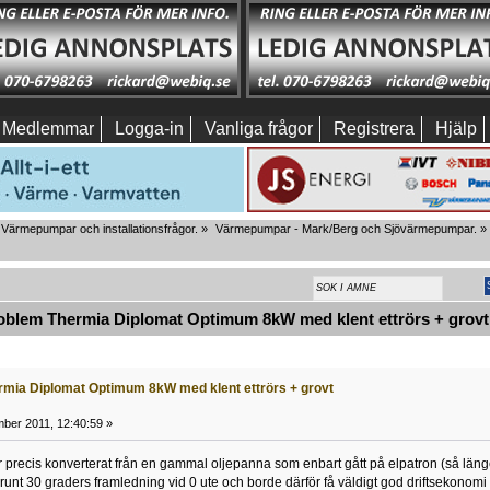
Medlemmar
Logga-in
Vanliga frågor
Registrera
Hjälp
Värmepumpar och installationsfrågor.
»
Värmepumpar - Mark/Berg och Sjövärmepumpar.
»
blem Thermia Diplomat Optimum 8kW med klent ettrörs + grovt t
mia Diplomat Optimum 8kW med klent ettrörs + grovt
ber 2011, 12:40:59 »
r precis konverterat från en gammal oljepanna som enbart gått på elpatron (så läng
 runt 30 graders framledning vid 0 ute och borde därför få väldigt god driftsekon