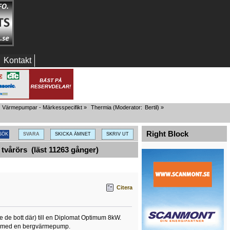
Kontakt
Värmepumpar - Märkesspecifikt
»
Thermia
(Moderator:
Bertil
) »
Right Block
SVARA
SKICKA ÄMNET
SKRIV UT
vårörs (läst 11263 gånger)
Citera
e de bott där) till en Diplomat Optimum 8kW.
omi med en bergvärmepump.