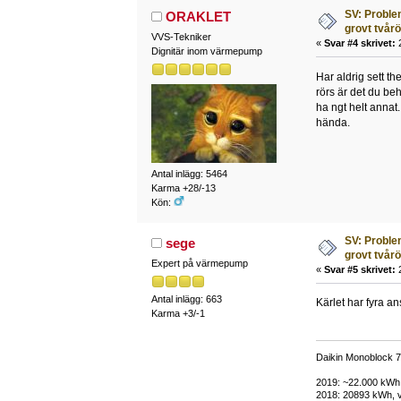
SV: Proble
ORAKLET
grovt tvår
VVS-Tekniker
«
Svar #4 skrivet:
2
Dignitär inom värmepump
Har aldrig sett t
rörs är det du be
ha ngt helt annat
hända.
Antal inlägg: 5464
Karma +28/-13
Kön:
SV: Proble
sege
grovt tvår
Expert på värmepump
«
Svar #5 skrivet:
2
Antal inlägg: 663
Kärlet har fyra a
Karma +3/-1
Daikin Monoblock 7
2019: ~22.000 kWh, 
2018: 20893 kWh, v