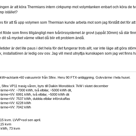
ingen är att köra Thermians intern cirkpump mot volymtanken enbart och köra de tv
p istället?
es för att få upp volymen som Thermian kunde arbeta mot som jag förstått det för att
et flöde som finns tillgängligt men tvårörssystemet är grovt (uppåt 30mm) så där fin
e dit så mycket värme vilket då blir ett problem ändå.
etider är det lite paus i det hela för det fungerar trots allt, var inte läge att göra st
, installatören är ledig osv osv. Jag vill mest utnyttja kunskapen som jag vet finns h
kW+acktank+60 vakuumrör från Sfinx. Heru 90 FTX-anläggning. Golvvärme i hela huset.
Sfinx VP11 trasig våren, byts till Daikin Monoblock 7kW i slutet december
ärme+VV: ~7000 kWh, två elbilar, ~5000 kWh dit,
ärme+VV: 6991 kWh, två elbilar, ~5000 kWh dit
ärme+VV: 7537 kWh, dubbla elbilar införskaffas
 värme+VV: 6228 kWh
 värme+VV: 7042 kWh
15 kvm. LVVP+sol sen april.
115 kvm
 kWh, 73 kvm