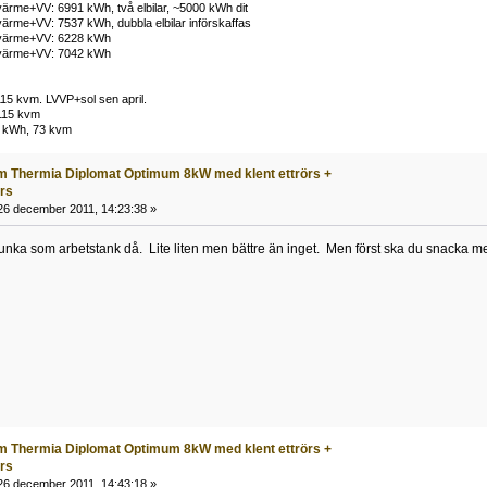
ärme+VV: 6991 kWh, två elbilar, ~5000 kWh dit
ärme+VV: 7537 kWh, dubbla elbilar införskaffas
 värme+VV: 6228 kWh
 värme+VV: 7042 kWh
15 kvm. LVVP+sol sen april.
115 kvm
 kWh, 73 kvm
m Thermia Diplomat Optimum 8kW med klent ettrörs +
örs
6 december 2011, 14:23:38 »
nka som arbetstank då. Lite liten men bättre än inget. Men först ska du snacka med
m Thermia Diplomat Optimum 8kW med klent ettrörs +
örs
6 december 2011, 14:43:18 »