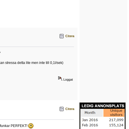
Citera
?
n stressa detta lite men inte till 0,1l/sek)
Loggat
Citera
det funkar PERFEKT!