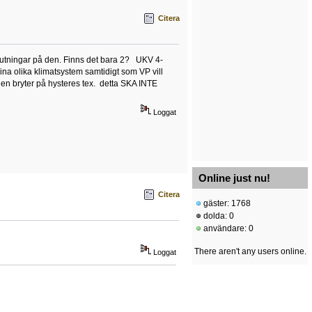
Citera
slutningar på den. Finns det bara 2? UKV 4-
ina olika klimatsystem samtidigt som VP vill
en bryter på hysteres tex. detta SKA INTE
Loggat
Online just nu!
Citera
gäster: 1768
dolda: 0
användare: 0
There aren't any users online.
Loggat