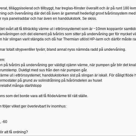
rat, tilläggsisolerat och tillbyggt, har treglas-fönster överallt och är på runt 180 k
ing och övervåning där det då även är gammalt hederligt grovt tvårörssystem med 
r nya panelraddar och har även en handdukstork. Se skiss.
det svårt att få tillräcklig värme ut i ettrörssystemet som är ~10mm kopparrör samti
anvåningen och det element på tvårörs som sitter på undervåning ger för mycket värm
n här slingan varit stängda och då har Thermian utlöst HP-larm och därför måste 
ar totalt strypventiler tyvärr, bland annat nyss nämnda radd på undervåning.
rm:
 på tvårörs på undervåning ger väldigt ojämn värme, när pumpen går blir det knal
 rumstemp. Duktigt med sus från den när pumpen går.
 värme ut i ettrörssystemet, handdukstorken sist på slingan är iskall. För dåligt flöde h
termostater på grund av solinstrålning på tvårörsdelen av huset
relativt många start/stopp
ns som det borde vara att få flöde/värme till rätt ställe.
följer vilket ger överlevbart liv inomhus:
, -60
ör att få ordning?