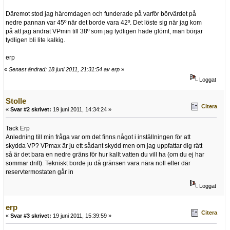
Däremot stod jag häromdagen och funderade på varför börvärdet på
nedre pannan var 45º när det borde vara 42º. Det löste sig när jag kom
på att jag ändrat VPmin till 38º som jag tydligen hade glömt, man börjar
tydligen bli lite kalkig.
erp
«
Senast ändrad: 18 juni 2011, 21:31:54 av erp
»
Loggat
Stolle
Citera
«
Svar #2 skrivet:
19 juni 2011, 14:34:24 »
Tack Erp
Anledning till min fråga var om det finns något i inställningen för att
skydda VP? VPmax är ju ett sådant skydd men om jag uppfattar dig rätt
så är det bara en nedre gräns för hur kallt vatten du vill ha (om du ej har
sommar drift). Tekniskt borde ju då gränsen vara nära noll eller där
reservtermostaten går in
Loggat
erp
Citera
«
Svar #3 skrivet:
19 juni 2011, 15:39:59 »