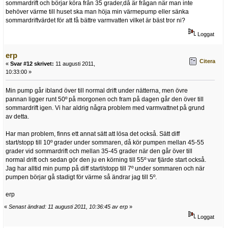
sommardrift och börjar köra från 35 grader,då är frågan när man inte
behöver värme till huset ska man höja min värmepump eller sänka
sommardriftvärdet för att få bättre varmvatten vilket är bäst tror ni?
Loggat
erp
Citera
«
Svar #12 skrivet:
11 augusti 2011,
10:33:00 »
Min pump går ibland över till normal drift under nätterna, men övre
pannan ligger runt 50º på morgonen och fram på dagen går den över till
sommardrift igen. Vi har aldrig några problem med varmvattnet på grund
av detta.
Har man problem, finns ett annat sätt att lösa det också. Sätt diff
start/stopp till 10º grader under sommaren, då kör pumpen mellan 45-55
grader vid sommardrift och mellan 35-45 grader när den går över till
normal drift och sedan gör den ju en körning till 55º var fjärde start också.
Jag har alltid min pump på diff start/stopp till 7º under sommaren och när
pumpen börjar gå stadigt för värme så ändrar jag till 5º.
erp
«
Senast ändrad: 11 augusti 2011, 10:36:45 av erp
»
Loggat