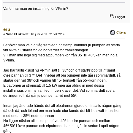
Varför har man en inställning för VPmin?
Loggat
erp
Citera
«
Svar #1 skrivet:
18 juni 2011, 21:24:22 »
Behöver man väldigt låg framledningstemp, kommer ju pumpen att starta
vid VPmin i stället för vid börvärdet för framledningen.
Vill man inte nöja sig med att pumpen kör från 35º till 40º, kan man höja
VPmin.
Jag har faktiskt just nu VPmin satt till 38º och diff start/stopp till 7º samt
övre pannan till 37º. Det innebär att om pumpen inte går i sommardrift, så
startar den vid 38º och värmer till 45º bortsett från 55º-körningen.
Elpatronen är strömsatt till 1,5 kW men går aldrig in med dessa
inställningar, om inte framledningen kräver det. Vid sommardrift spelar
det ingen roll, då går ju pumpen alltid mot 55º.
Innan jag ändrade hände det att elpatronen gjorde en insatts någon gång
då och då, och ibland om man hade otur kunde det bli lite svalt i duschen
med endast 35º i nedre pannan.
Nu ligger nästan alltid tempen över 40º i nedre pannan och mellan
45º-50º i övre pannan och elpatronen har inte gått in sedan i april någon
gång.