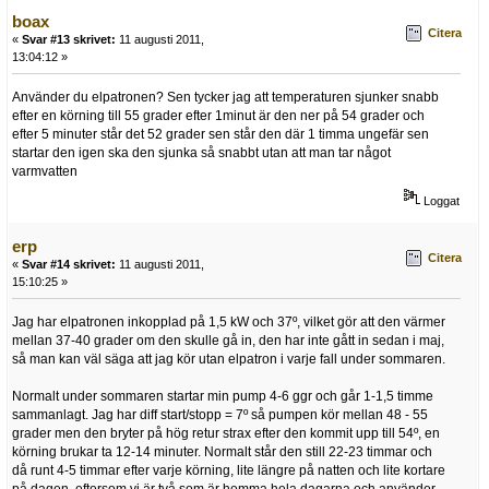
boax
Citera
«
Svar #13 skrivet:
11 augusti 2011,
13:04:12 »
Använder du elpatronen? Sen tycker jag att temperaturen sjunker snabb
efter en körning till 55 grader efter 1minut är den ner på 54 grader och
efter 5 minuter står det 52 grader sen står den där 1 timma ungefär sen
startar den igen ska den sjunka så snabbt utan att man tar något
varmvatten
Loggat
erp
Citera
«
Svar #14 skrivet:
11 augusti 2011,
15:10:25 »
Jag har elpatronen inkopplad på 1,5 kW och 37º, vilket gör att den värmer
mellan 37-40 grader om den skulle gå in, den har inte gått in sedan i maj,
så man kan väl säga att jag kör utan elpatron i varje fall under sommaren.
Normalt under sommaren startar min pump 4-6 ggr och går 1-1,5 timme
sammanlagt. Jag har diff start/stopp = 7º så pumpen kör mellan 48 - 55
grader men den bryter på hög retur strax efter den kommit upp till 54º, en
körning brukar ta 12-14 minuter. Normalt står den still 22-23 timmar och
då runt 4-5 timmar efter varje körning, lite längre på natten och lite kortare
på dagen, eftersom vi är två som är hemma hela dagarna och använder