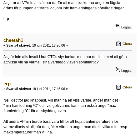
Jag tror att VPmin är ställbar därför att man ska kunna ange en lägsta
gräns för pumpen att starta vid, om inte framledningens börvärde duger.
erp
Loggat
cheetah1
Citera
«
Svar #4 skrivet:
19 juni 2011, 17:26:06 »
Jag är inte alls insatt i hur CTCs styr funkar, men har det inte med att göra
att vissa vill ha värme i sina värmegolv även sommartid?
Loggat
erp
Citera
«
Svar #5 skrivet:
19 juni 2011, 17:45:06 »
Nej, det tror jag knappast. Vill man ha en viss värme, anger man det i
"min framledning ºC" och vid golvvärme kan man också ange "max
framledning ºC" för att skydda golven.
Att ändra VPmin borde bara vara till för att höja pantemperaturen för
varmvattnets skull, när det gäller värmen anger man direkt vilka min- resp
maxtemperaturer man vill ha.