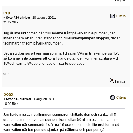
Loggat
erp
Citera
«
Svar #10 skrivet:
10 augusti 2011,
21:12:28 »
Jag är inte riktigt med här. "Husvärme från" påverkar inte pumpen, det
innebär bara att shunten stänger och cirkulationspumpen stoppas, det är
"sommardrift" som påverkar pumpen.
Sedan tycker jag att om man sommartid sätter VPmin till exempelvis 45º,
så kommer inte pumpen att köra flytande utan den kommer att starta vid
45º och värma 5º upp eller vad diff start/stopp säger.
erp
Loggat
boax
Citera
«
Svar #11 skrivet:
11 augusti 2011,
10:00:50 »
Jag hade missat inställningen sommardrift hittade den och sänkte till 8
grader,det innebär väll att pumpen kör mellan 50 till 55 och man får mer
varmvatten,när sommardrift står på 16 grader blir det ju lite problem med
varmvatten när tempen ute sjunker på nätterna och pumpen går ur