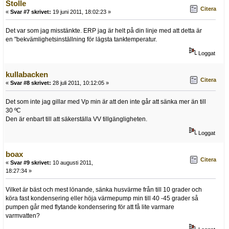
Stolle
Citera
«
Svar #7 skrivet:
19 juni 2011, 18:02:23 »
Det var som jag misstänkte. ERP jag är helt på din linje med att detta är
en "bekvämlighetsinställning för lägsta tanktemperatur.
Loggat
kullabacken
Citera
«
Svar #8 skrivet:
28 juli 2011, 10:12:05 »
Det som inte jag gillar med Vp min är att den inte går att sänka mer än till
30 ºC
Den är enbart till att säkerställa VV tillgängligheten.
Loggat
boax
Citera
«
Svar #9 skrivet:
10 augusti 2011,
18:27:34 »
Vilket är bäst och mest lönande, sänka husvärme från till 10 grader och
köra fast kondensering eller höja värmepump min till 40 -45 grader så
pumpen går med flytande kondensering för att få lite varmare
varmvatten?