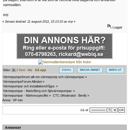
varmvatten.
erp
«
Senast ändrad: 11 augusti 2011, 15:13:10 av erp
»
Loggat
Sidor: [
1
]
2
Next
Alla
Gå upp
SVARA
SKICKA ÄMNET
SKRIV UT
Värmepumpsforum allt om värmepump och värmepumpar
»
VärmepumpsForum Allmänt
»
Värmepumpar och installationsfrågor.
»
Värmepumpar - Mark/Berg och Sjövärmepumpar.
»
Värmepumpar - Märkesspecifikt
»
CTC
(Moderator:
Bertil
) »
Ämne:
VP min
Gå till:
Annonser