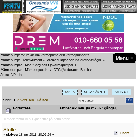
Värmepumpsforum allt om värmepump och värmepumpar
»
Menu ≡
VärmepumpsForum Allmänt
»
Värmepumpar och installationsfrågor.
»
Värmepumpar - Mark/Berg och Sjövärmepumpar.
»
Värmepumpar - Märkesspecifikt
»
CTC
(Moderator:
Bertil
) »
Ämne:
VP min
SVARA
SKICKA ÄMNET
SKRIV UT
Sidor: [
1
]
2
Next
Alla
Gå ned
Författare
Ämne: VP min (läst 7367 gånger)
0 medlemmar och 1 gäst tittar på detta ämne.
Stolle
Citera
«
skrivet:
18 juni 2011, 20:01:26 »