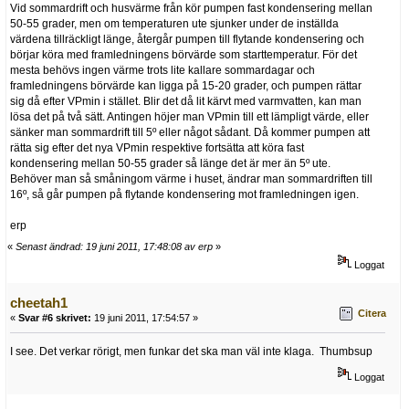
Vid sommardrift och husvärme från kör pumpen fast kondensering mellan
50-55 grader, men om temperaturen ute sjunker under de inställda
värdena tillräckligt länge, återgår pumpen till flytande kondensering och
börjar köra med framledningens börvärde som starttemperatur. För det
mesta behövs ingen värme trots lite kallare sommardagar och
framledningens börvärde kan ligga på 15-20 grader, och pumpen rättar
sig då efter VPmin i stället. Blir det då lit kärvt med varmvatten, kan man
lösa det på två sätt. Antingen höjer man VPmin till ett lämpligt värde, eller
sänker man sommardrift till 5º eller något sådant. Då kommer pumpen att
rätta sig efter det nya VPmin respektive fortsätta att köra fast
kondensering mellan 50-55 grader så länge det är mer än 5º ute.
Behöver man så småningom värme i huset, ändrar man sommardriften till
16º, så går pumpen på flytande kondensering mot framledningen igen.
erp
«
Senast ändrad: 19 juni 2011, 17:48:08 av erp
»
Loggat
cheetah1
Citera
«
Svar #6 skrivet:
19 juni 2011, 17:54:57 »
I see. Det verkar rörigt, men funkar det ska man väl inte klaga. Thumbsup
Loggat