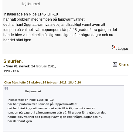
Hej forumet
Installerade en Nibe 1145 juli -10
har haft problem med tempen på tappvarmvattnet
det har hänt 2ggr att varmvattnet ej är tillräckligt varmt även att
tempen på vattnet i värmepumpen står på 48 grader förra gången det
hände blev vattnet helt plötsligt varm igen efter några dagar och nu
har det hänt igen
Loggat
Smurfen.
Citera
«
Svar #1 skrivet:
24 februari 2011,
19:06:13 »
Citat från: loffe 58 skrivet 24 februari 2011, 18:40:26
Hej forumet
Installerade en Nibe 1145 juli -10
har haft problem med tempen på tappvarmvattnet
det har hänt 2ggr att varmvattnet ej är tillräckligt varmt även att
tempen på vattnet i värmepumpen står på 48 grader förra gången det
hände blev vattnet helt plötsligt varm igen efter några dagar och nu
har det hänt igen