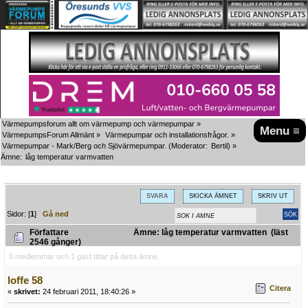
Värmepumpsforum allt om värmepump och värmepumpar
»
Menu ≡
VärmepumpsForum Allmänt
»
Värmepumpar och installationsfrågor.
»
Värmepumpar - Mark/Berg och Sjövärmepumpar.
(Moderator:
Bertil
) »
Ämne:
låg temperatur varmvatten
SVARA
SKICKA ÄMNET
SKRIV UT
Sidor: [
1
]
Gå ned
Författare
Ämne: låg temperatur varmvatten (läst
2546 gånger)
0 medlemmar och 1 gäst tittar på detta ämne.
loffe 58
Citera
«
skrivet:
24 februari 2011, 18:40:26 »