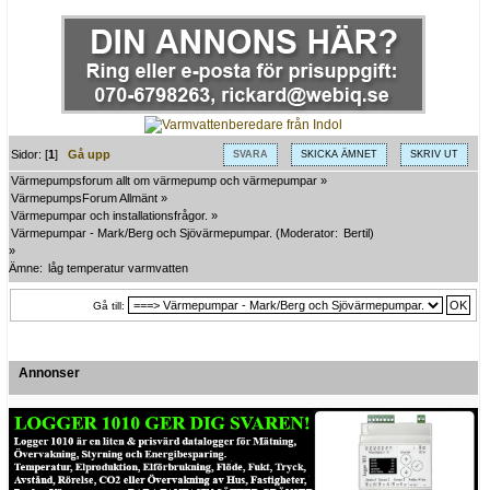
Sidor: [
1
]
Gå upp
SVARA
SKICKA ÄMNET
SKRIV UT
Värmepumpsforum allt om värmepump och värmepumpar
»
VärmepumpsForum Allmänt
»
Värmepumpar och installationsfrågor.
»
Värmepumpar - Mark/Berg och Sjövärmepumpar.
(Moderator:
Bertil
)
»
Ämne:
låg temperatur varmvatten
Gå till:
Annonser