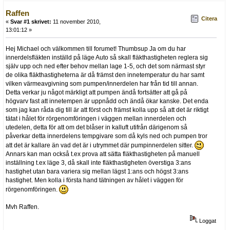
Raffen
Citera
«
Svar #1 skrivet:
11 november 2010,
13:01:12 »
Hej Michael och välkommen till forumet! Thumbsup Ja om du har
innerdelsfläkten inställd på läge Auto så skall fläkthastigheten reglera sig
själv upp och ned efter behov mellan lage 1-5, och det som närmast styr
de olika fläkthastigheterna är då främst den innetemperatur du har samt
vilken värmeavgivning som pumpen/innerdelen har från tid till annan.
Detta verkar ju något märkligt att pumpen ändå fortsätter att gå på
högvarv fast att innetempen är uppnådd och ändå ökar kanske. Det enda
som jag kan råda dig till är att först och främst kolla upp så att det är riktigt
tätat i hålet för rörgenomföringen i väggen mellan innerdelen och
utedelen, detta för att om det blåser in kalluft utifrån därigenom så
påverkar detta innerdelens tempgivare som då kyls ned och pumpen tror
att det är kallare än vad det är i utrymmet där pumpinnerdelen sitter.
Annars kan man också t.ex prova att sätta fläkthastigheten på manuell
inställning t.ex läge 3, då skall inte fläkthastigheten överstiga 3:ans
hastighet utan bara variera sig mellan lägst 1:ans och högst 3:ans
hastighet. Men kolla i första hand tätningen av hålet i väggen för
rörgenomföringen.
Mvh Raffen.
Loggat