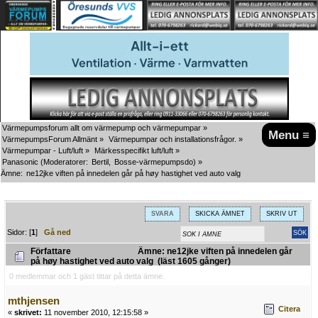
Värmepumpsforum allt om värmepump och värmepumpar
»
Menu ≡
VärmepumpsForum Allmänt
»
Värmepumpar och installationsfrågor.
»
Värmepumpar - Luft/luft
»
Märkesspecifikt luft/luft
»
Panasonic
(Moderatorer:
Bertil
,
Bosse-värmepumpsdo
) »
Ämne:
ne12jke viften på innedelen går på høy hastighet ved auto valg
SVARA
SKICKA ÄMNET
SKRIV UT
Sidor: [
1
]
Gå ned
Författare
Ämne: ne12jke viften på innedelen går
på høy hastighet ved auto valg (läst 1605 gånger)
0 medlemmar och 1 gäst tittar på detta ämne.
mthjensen
Citera
«
skrivet:
11 november 2010, 12:15:58 »