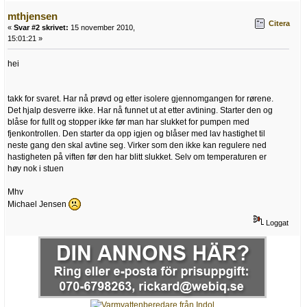
mthjensen
Citera
«
Svar #2 skrivet:
15 november 2010,
15:01:21 »
hei
takk for svaret. Har nå prøvd og etter isolere gjennomgangen for rørene.
Det hjalp desverre ikke. Har nå funnet ut at etter avtining. Starter den og
blåse for fullt og stopper ikke før man har slukket for pumpen med
fjenkontrollen. Den starter da opp igjen og blåser med lav hastighet til
neste gang den skal avtine seg. Virker som den ikke kan regulere ned
hastigheten på viften før den har blitt slukket. Selv om temperaturen er
høy nok i stuen
Mhv
Michael Jensen
Loggat