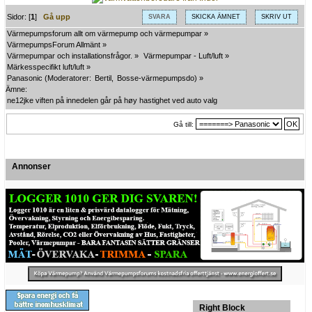
Sidor: [
1
]
Gå upp
SVARA
SKICKA ÄMNET
SKRIV UT
Värmepumpsforum allt om värmepump och värmepumpar
»
VärmepumpsForum Allmänt
»
Värmepumpar och installationsfrågor.
»
Värmepumpar - Luft/luft
»
Märkesspecifikt luft/luft
»
Panasonic
(Moderatorer:
Bertil
,
Bosse-värmepumpsdo
) »
Ämne:
ne12jke viften på innedelen går på høy hastighet ved auto valg
Gå till:
Annonser
Right Block