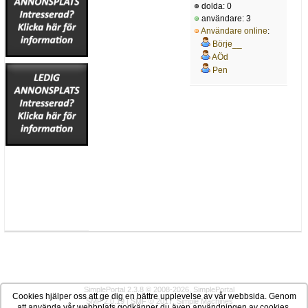
dolda: 0
användare: 3
Användare online
:
Börje__
AÖd
Pen
SimplePortal 2.3.8 © 2008-2026, SimplePortal
Cookies hjälper oss att ge dig en bättre upplevelse av vår webbsida. Genom
SMF 2.0.19
|
SMF © 2017
,
Simple Machines
att använda vår webbplats godkänner du även användningen av cookies.