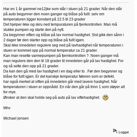
Har en 1 år gammel ne12jke som står i stuen på 21 grader. Når den står
på auto begynner den noen ganger og blåse på fullt. selv om
temperaturen ligger konstant på 22.5 til 23 grader
Det hjelper ikke og skru ned tempuraturen på fjenkontrollen. Man må
slukke pumpen og starte den på nytt.
Da begynner viften og blåse på lav normal hastighet. Sist gikk den sånn i
2 dager før den starter opp og blåse på fullt igjen.
Skal ikke innedelen regulere seg ned på lavhastighet når temperaturen i
stuen er kommet opp på normal temperatur ca 21 grader.
Kan man resette varmepumpen på fjernkontrollen ?. Noen ganger må
man regulere den den til 18 grader til innedelen går på lav hastighet. For
og så sette den opp på 21 grader.
Da kan den gå med lav hastighet i en dag eller to . Før den begynner og
blåse for fullt igjen. Er det kanskje temperatur føleren som er defekt.
har også merket at viften på innedelen går med lavere hastighet. Når
temperaturen i stuen er oppnådd. En når den går på trinn 1 som støyer alt
for mye.
Ønsker at den skal holde seg på auto på lav viftehastighet.
Mhv
Michael jensen
Loggat