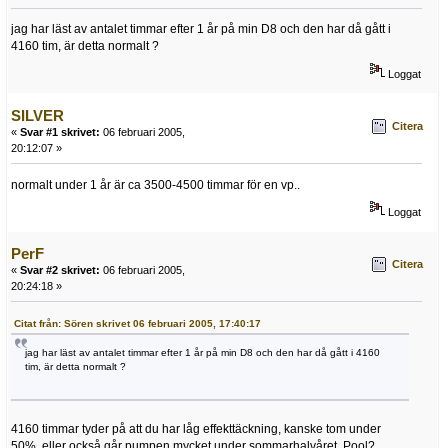
jag har läst av antalet timmar efter 1 år på min D8 och den har då gått i
4160 tim, är detta normalt ?
Loggat
SILVER
Citera
«
Svar #1 skrivet:
06 februari 2005,
20:12:07 »
normalt under 1 år är ca 3500-4500 timmar för en vp..
Loggat
PerF
Citera
«
Svar #2 skrivet:
06 februari 2005,
20:24:18 »
Citat från: Sören skrivet 06 februari 2005, 17:40:17
jag har läst av antalet timmar efter 1 år på min D8 och den har då gått i 4160
tim, är detta normalt ?
4160 timmar tyder på att du har låg effekttäckning, kanske tom under
50%, eller också går pumpen mycket under sommarhalvåret. Pool?