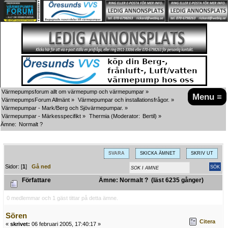
Värmepumpsforum allt om värmepump och värmepumpar
»
Menu ≡
VärmepumpsForum Allmänt
»
Värmepumpar och installationsfrågor.
»
Värmepumpar - Mark/Berg och Sjövärmepumpar.
»
Värmepumpar - Märkesspecifikt
»
Thermia
(Moderator:
Bertil
) »
Ämne:
Normalt ?
SVARA
SKICKA ÄMNET
SKRIV UT
Sidor: [
1
]
Gå ned
Författare
Ämne: Normalt ? (läst 6235 gånger)
0 medlemmar och 1 gäst tittar på detta ämne.
Sören
Citera
«
skrivet:
06 februari 2005, 17:40:17 »