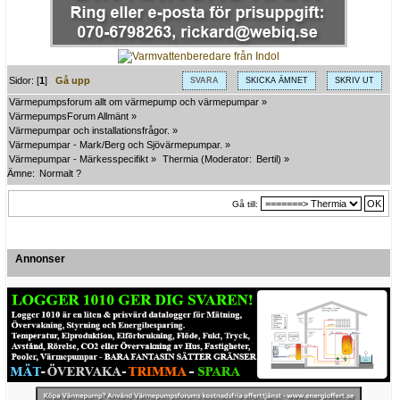
Sidor: [
1
]
Gå upp
SVARA
SKICKA ÄMNET
SKRIV UT
Värmepumpsforum allt om värmepump och värmepumpar
»
VärmepumpsForum Allmänt
»
Värmepumpar och installationsfrågor.
»
Värmepumpar - Mark/Berg och Sjövärmepumpar.
»
Värmepumpar - Märkesspecifikt
»
Thermia
(Moderator:
Bertil
) »
Ämne:
Normalt ?
Gå till:
Annonser