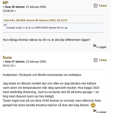
MF
Citera
«
Svar #6 skrivet:
21 februari 2005,
23:08:30 »
Citat från: SILVER skrivet 06 februari 2005, 20:12:07
normalt under 1 år är ca 3500-4500 timmar för en vp..
Hur många timmar räknar du för vv, är det där differensen ligger!
Loggat
Sune
Citera
«
Svar #7 skrivet:
22 februari 2005,
00:01:23 »
Instämmer i Rickards och Bertils kommentar om avfuktare.
Jag köpte en Woods modell stor och efter en dag kändes min källare
varm även om temperaturen inte steg speciellt mycket. Hus byggt 1920
med obefintlig dränering. Just nu används den till att torka garage + en
hög med råspont (som var bra fuktigt).
Tyvärr inget svar på om dina 4160 timmar är normalt, men eftersom hela
gänget här tycks besitta kreativa hjärnor så drar det iväg ibland.
Loggat