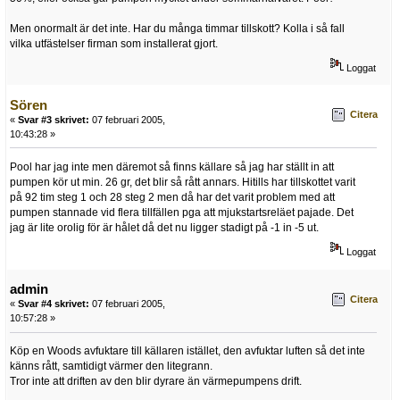
Men onormalt är det inte. Har du många timmar tillskott? Kolla i så fall
vilka utfästelser firman som installerat gjort.
Loggat
Sören
Citera
«
Svar #3 skrivet:
07 februari 2005,
10:43:28 »
Pool har jag inte men däremot så finns källare så jag har ställt in att
pumpen kör ut min. 26 gr, det blir så rått annars. Hitills har tillskottet varit
på 92 tim steg 1 och 28 steg 2 men då har det varit problem med att
pumpen stannade vid flera tillfällen pga att mjukstartsreläet pajade. Det
jag är lite orolig för är hålet då det nu ligger stadigt på -1 in -5 ut.
Loggat
admin
Citera
«
Svar #4 skrivet:
07 februari 2005,
10:57:28 »
Köp en Woods avfuktare till källaren istället, den avfuktar luften så det inte
känns rått, samtidigt värmer den litegrann.
Tror inte att driften av den blir dyrare än värmepumpens drift.