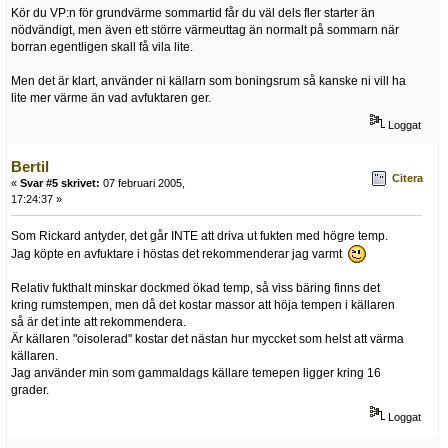
Kör du VP:n för grundvärme sommartid får du väl dels fler starter än
nödvändigt, men även ett större värmeuttag än normalt på sommarn när
borran egentligen skall få vila lite.
Men det är klart, använder ni källarn som boningsrum så kanske ni vill ha
lite mer värme än vad avfuktaren ger.
Loggat
Bertil
Citera
«
Svar #5 skrivet:
07 februari 2005,
17:24:37 »
Som Rickard antyder, det går INTE att driva ut fukten med högre temp.
Jag köpte en avfuktare i höstas det rekommenderar jag varmt
Relativ fukthalt minskar dockmed ökad temp, så viss bäring finns det
kring rumstempen, men då det kostar massor att höja tempen i källaren
så är det inte att rekommendera.
Är källaren "oisolerad" kostar det nästan hur myccket som helst att värma
källaren.
Jag använder min som gammaldags källare temepen ligger kring 16
grader.
Loggat