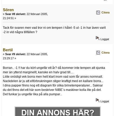
Sören
Citera
«
Svar #8 skrivet:
22 februari 2005,
21:24:51 »
Tack för svaren men vad tror ni om tempen i hålet -5 ut -1 in har även varit
-2 in vid några tillfällen ?
Loggat
Bertil
Citera
«
Svar #9 skrivet:
22 februari 2005,
23:29:17 »
Borran.. -1 !! har du kört ungefär ett år? då kommer inte tempen att sjunka
mer än ytterst marginellt, kanske en halv grad till....
Liiite onödigt vek borra men helt klart inom vad som får anses normnalt.
Nackdelen är ju att elförbrukningen stiger kraftigt med en kallare borra...
I dina papper finns nog ett diagram för olika brinetemperaturer... Saknar
du det finns det ett här som beskriver NIBE´s maskiner kolla lite på det.
Det funkar ju ungefär lika på alla pumpar...
Loggat