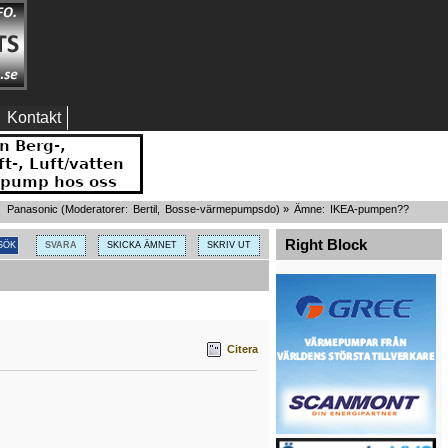
Kontakt
Panasonic
(Moderatorer:
Bertil
,
Bosse-värmepumpsdo
) »
Ämne:
IKEA-pumpen??
Right Block
SVARA
SKICKA ÄMNET
SKRIV UT
Citera