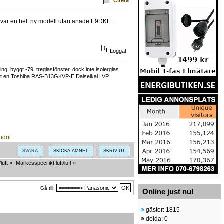
Citera
det var en helt ny modell utan anade E9DKE...
Loggat
, byggt -79, treglasfönster, dock inte isolerglas.
samt en Toshiba RAS-B13GKVP-E Daiseikai LVP
SVARA
SKICKA ÄMNET
SKRIV UT
luft
»
Märkesspecifikt luft/luft
»
Gå till:
Online just nu!
gäster: 1815
dolda: 0