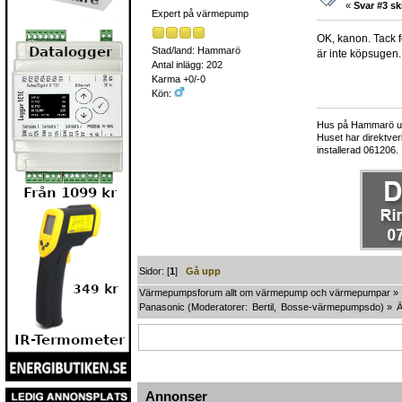
«
Svar #3 sk
Expert på värmepump
OK, kanon. Tack fö
Stad/land: Hammarö
är inte köpsugen.
Antal inlägg: 202
Karma +0/-0
Kön:
Hus på Hammarö utan
Huset har direktve
installerad 061206.
Sidor: [
1
]
Gå upp
Värmepumpsforum allt om värmepump och värmepumpar
»
Panasonic
(Moderatorer:
Bertil
,
Bosse-värmepumpsdo
) »
Annonser