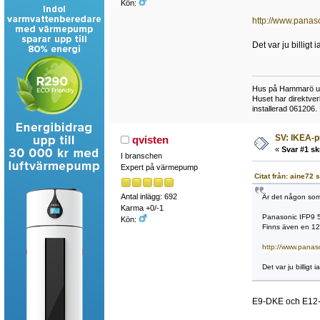
Kön:
http://www.pana
Det var ju billigt
Hus på Hammarö utan
Huset har direktve
installerad 061206.
SV: IKEA-
qvisten
«
Svar #1 sk
I branschen
Expert på värmepump
Citat från: aine72
Antal inlägg: 692
Är det någon som
Karma +0/-1
Panasonic IFP9 5 
Kön:
Finns även en 12:
http://www.pana
Det var ju billigt
E9-DKE och E12