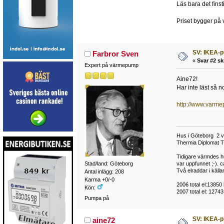
Läs bara det finst
Priset bygger på v
SV: IKEA-
Farbror Sven
«
Svar #2 sk
Expert på värmepump
Aine72!
Har inte läst så n
http://www.varm
Hus i Göteborg 2 vå
Thermia Diplomat T
Tidigare värmdes h
var uppfunnet ;-). 
Stad/land: Göteborg
Två elraddar i käll
Antal inlägg: 208
Karma +0/-0
2006 total el:13850 
Kön:
2007 total el: 1274
Pumpa på
SV: IKEA-
aine72