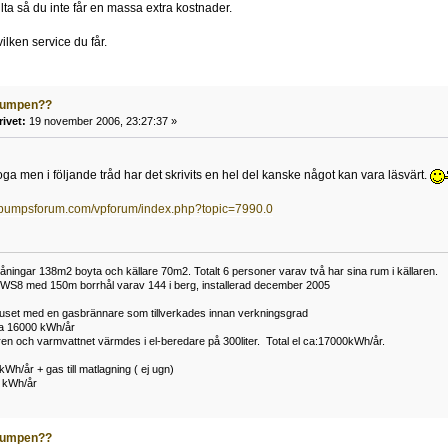
ilta så du inte får en massa extra kostnader.
ilken service du får.
pumpen??
rivet:
19 november 2006, 23:27:37 »
oga men i följande tråd har det skrivits en hel del kanske något kan vara läsvärt.
epumpsforum.com/vpforum/index.php?topic=7990.0
ningar 138m2 boyta och källare 70m2. Totalt 6 personer varav två har sina rum i källaren.
WS8 med 150m borrhål varav 144 i berg, installerad december 2005
uset med en gasbrännare som tillverkades innan verkningsgrad
ca 16000 kWh/år
aren och varmvattnet värmdes i el-beredare på 300liter. Total el ca:17000kWh/år.
kWh/år + gas till matlagning ( ej ugn)
3 kWh/år
pumpen??