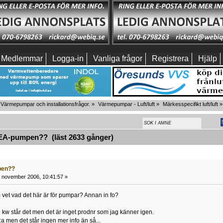
Medlemmar
Logga-in
Vanliga frågor
Registrera
Hjälp
Värmepumpar och installationsfrågor.
»
Värmepumpar - Luft/luft
»
Märkesspecifikt luft/luft
»
A-pumpen?? (läst 2633 gånger)
pen??
 november 2006, 10:41:57 »
vet vad det här är för pumpar? Annan in fo?
kw står det men det är inget prodnr som jag känner igen.
a men det står ingen mer info än så...