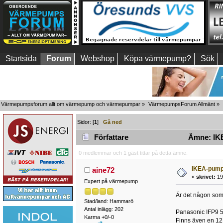
Startsida
Forum
Webshop
Köpa värmepump?
Sök
Värmepumpsforum allt om värmepump och värmepumpar
»
VärmepumpsForum Allmänt
»
Sidor: [
1
]
Gå ned
Författare
Ämne: IKE
0 medlemmar och 1 gäst tittar på detta ämne.
IKEA-pum
aine72
«
skrivet:
19
Expert på värmepump
Är det någon som 
Stad/land: Hammarö
Antal inlägg: 202
Panasonic IFP9 5 
Karma +0/-0
Finns även en 12: