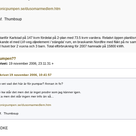
sonicpumpen.se/dusomarmedlem.htm
 iaf. Thumbsup
för Karlstad på 147 kvm fördelat på 2-plan med 73.5 kvm vardera. Relativt öppen planlösning
rkande el med LVI-veg.oljeelement i 'stängda' rum, en braskamin Nordfire med fläkt på nv 
 I huset bor 2 vuxna och 3 barn. Total elförbrukning för 2007 hamnade på 15800 kWh.
pumpen??
rivet:
19 november 2006, 23:11:31 »
 skrivet 19 november 2006, 10:41:57
 vet vad det här är för pumpar? Annan in fo?
kw står det men det är inget prodnr som jag känner igen.
a men det står ingen mer info än så...
sonicpumpen.se/dusomarmedlem.htm
 iaf. Thumbsup
-DKE