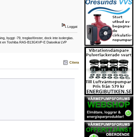
Loggat
, byggt -79, treglasfönster, dock inte isolerglas.
samt en Toshiba RAS-B13GKVP-E Daiseikai LVP
Citera