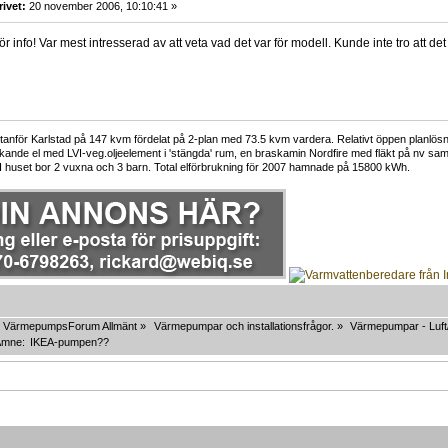
rivet:
20 november 2006, 10:10:41 »
r info! Var mest intresserad av att veta vad det var för modell. Kunde inte tro att 
för Karlstad på 147 kvm fördelat på 2-plan med 73.5 kvm vardera. Relativt öppen planlösning
rkande el med LVI-veg.oljeelement i 'stängda' rum, en braskamin Nordfire med fläkt på nv 
 I huset bor 2 vuxna och 3 barn. Total elförbrukning för 2007 hamnade på 15800 kWh.
VärmepumpsForum Allmänt
»
Värmepumpar och installationsfrågor.
»
Värmepumpar - Luft/
Ämne:
IKEA-pumpen??