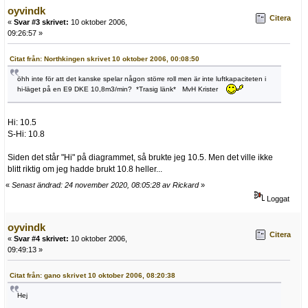
oyvindk
Citera
«
Svar #3 skrivet:
10 oktober 2006,
09:26:57 »
Citat från: Northkingen skrivet 10 oktober 2006, 00:08:50
öhh inte för att det kanske spelar någon större roll men är inte luftkapaciteten i
hi-läget på en E9 DKE 10,8m3/min? *Trasig länk* MvH Krister
Hi: 10.5
S-Hi: 10.8
Siden det står "Hi" på diagrammet, så brukte jeg 10.5. Men det ville ikke
blitt riktig om jeg hadde brukt 10.8 heller...
«
Senast ändrad: 24 november 2020, 08:05:28 av Rickard
»
Loggat
oyvindk
Citera
«
Svar #4 skrivet:
10 oktober 2006,
09:49:13 »
Citat från: gano skrivet 10 oktober 2006, 08:20:38
Hej