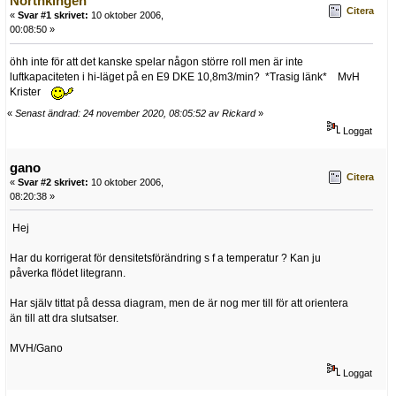
Northkingen
Citera
«
Svar #1 skrivet:
10 oktober 2006,
00:08:50 »
öhh inte för att det kanske spelar någon större roll men är inte
luftkapaciteten i hi-läget på en E9 DKE 10,8m3/min? *Trasig länk* MvH
Krister
«
Senast ändrad: 24 november 2020, 08:05:52 av Rickard
»
Loggat
gano
Citera
«
Svar #2 skrivet:
10 oktober 2006,
08:20:38 »
Hej
Har du korrigerat för densitetsförändring s f a temperatur ? Kan ju
påverka flödet litegrann.
Har själv tittat på dessa diagram, men de är nog mer till för att orientera
än till att dra slutsatser.
MVH/Gano
Loggat