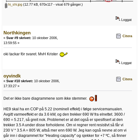
hi_shi.jpg
(12.77 kB, 670x117 - visat 679 gånger.)
Loggat
Northkingen
Citera
«
Svar #9 skrivet:
10 oktober 2006,
13:59:55 »
oki tackar för svaret. MvH Krister
Loggat
oyvindk
Citera
«
Svar #10 skrivet:
10 oktober 2006,
17:33:27 »
Det er ikke bare diagrammene som ikke stemmer.
HE9 skal ha en COP på 5.22 (nominell effekt) i følge servicemanualen.
Avgitt varmeeffekt er da 3.6 kW, og den trekker 690 W fra elnettet. 3600 /
690 = 5.217, så greit nok. Problemet er at det også er spesifisert at den
trekker 3.5 A under disse forholdene. Om vi regner rent resistivt så får vi
230 V * 3.5 A = 805 W, altså mer enn 690 W. Jeg kan også nevne at om vi
går inn i diagrammet for "Heating capacity" og sjekker for +7 ºC, så finner