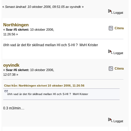
«
Senast ändrad: 10 oktober 2006, 09:51:05 av oyvindk
»
Loggat
Northkingen
Citera
«
Svar #5 skrivet:
10 oktober 2006,
11:26:56 »
öhh vad är det för skillnad mellan HI och S-HI ? MvH Krister
Loggat
oyvindk
Citera
«
Svar #6 skrivet:
10 oktober 2006,
12:07:38 »
Citat från: Northkingen skrivet 10 oktober 2006, 11:26:56
öhh vad är det för skillnad mellan HI och S-HI ? MvH Krister
0.3 m3/min....
Loggat