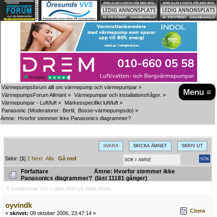
Värmepumpsforum allt om värmepump och värmepumpar
»
Menu ≡
VärmepumpsForum Allmänt
»
Värmepumpar och installationsfrågor.
»
Värmepumpar - Luft/luft
»
Märkesspecifikt luft/luft
»
Panasonic
(Moderatorer:
Bertil
,
Bosse-värmepumpsdo
) »
Ämne:
Hvorfor stemmer ikke Panasonics diagrammer?
SVARA
SKICKA ÄMNET
SKRIV UT
Sidor: [
1
]
2
Next
Alla
Gå ned
Författare
Ämne: Hvorfor stemmer ikke
Panasonics diagrammer? (läst 11181 gånger)
0 medlemmar och 1 gäst tittar på detta ämne.
oyvindk
Citera
«
skrivet:
09 oktober 2006, 23:47:14 »