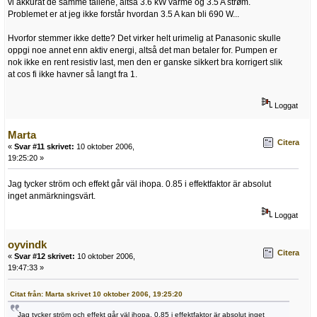
vi akkurat de samme tallene, altså 3.6 kW varme og 3.5 A strøm.
Problemet er at jeg ikke forstår hvordan 3.5 A kan bli 690 W...
Hvorfor stemmer ikke dette? Det virker helt urimelig at Panasonic skulle
oppgi noe annet enn aktiv energi, altså det man betaler for. Pumpen er
nok ikke en rent resistiv last, men den er ganske sikkert bra korrigert slik
at cos fi ikke havner så langt fra 1.
Loggat
Marta
Citera
«
Svar #11 skrivet:
10 oktober 2006,
19:25:20 »
Jag tycker ström och effekt går väl ihopa. 0.85 i effektfaktor är absolut
inget anmärkningsvärt.
Loggat
oyvindk
Citera
«
Svar #12 skrivet:
10 oktober 2006,
19:47:33 »
Citat från: Marta skrivet 10 oktober 2006, 19:25:20
Jag tycker ström och effekt går väl ihopa. 0.85 i effektfaktor är absolut inget