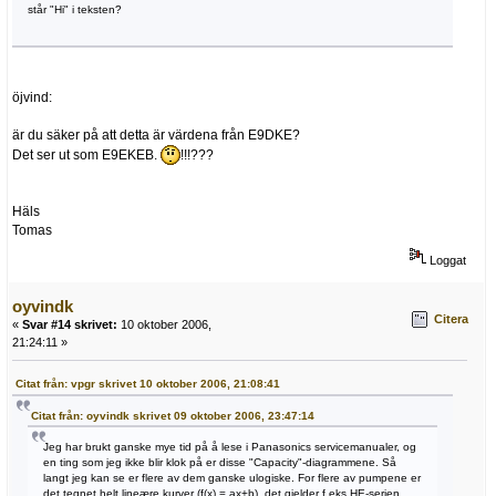
står "Hi" i teksten?
öjvind:
är du säker på att detta är värdena från E9DKE?
Det ser ut som E9EKEB.
!!!???
Häls
Tomas
Loggat
oyvindk
Citera
«
Svar #14 skrivet:
10 oktober 2006,
21:24:11 »
Citat från: vpgr skrivet 10 oktober 2006, 21:08:41
Citat från: oyvindk skrivet 09 oktober 2006, 23:47:14
Jeg har brukt ganske mye tid på å lese i Panasonics servicemanualer, og
en ting som jeg ikke blir klok på er disse "Capacity"-diagrammene. Så
langt jeg kan se er flere av dem ganske ulogiske. For flere av pumpene er
det tegnet helt lineære kurver (f(x) = ax+b), det gjelder f.eks HE-serien.