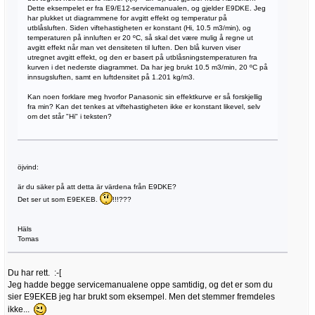
Dette eksempelet er fra E9/E12-servicemanualen, og gjelder E9DKE. Jeg
har plukket ut diagrammene for avgitt effekt og temperatur på
utblåsluften. Siden viftehastigheten er konstant (Hi, 10.5 m3/min), og
temperaturen på innluften er 20 ºC, så skal det være mulig å regne ut
avgitt effekt når man vet densiteten til luften. Den blå kurven viser
utregnet avgitt effekt, og den er basert på utblåsningstemperaturen fra
kurven i det nederste diagrammet. Da har jeg brukt 10.5 m3/min, 20 ºC på
innsugsluften, samt en luftdensitet på 1.201 kg/m3.
Kan noen forklare meg hvorfor Panasonic sin effektkurve er så forskjellig
fra min? Kan det tenkes at viftehastigheten ikke er konstant likevel, selv
om det står "Hi" i teksten?
öjvind:
är du säker på att detta är värdena från E9DKE?
Det ser ut som E9EKEB.
!!!???
Häls
Tomas
Du har rett. :-[
Jeg hadde begge servicemanualene oppe samtidig, og det er som du
sier E9EKEB jeg har brukt som eksempel. Men det stemmer fremdeles
ikke...