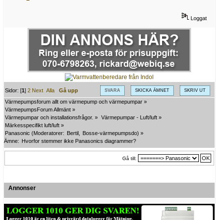
Loggat
Sidor: [
1
]
2
Next
Alla
Gå upp
SVARA
SKICKA ÄMNET
SKRIV UT
Värmepumpsforum allt om värmepump och värmepumpar
»
VärmepumpsForum Allmänt
»
Värmepumpar och installationsfrågor.
»
Värmepumpar - Luft/luft
»
Märkesspecifikt luft/luft
»
Panasonic
(Moderatorer:
Bertil
,
Bosse-värmepumpsdo
) »
Ämne:
Hvorfor stemmer ikke Panasonics diagrammer?
Gå till:
Annonser