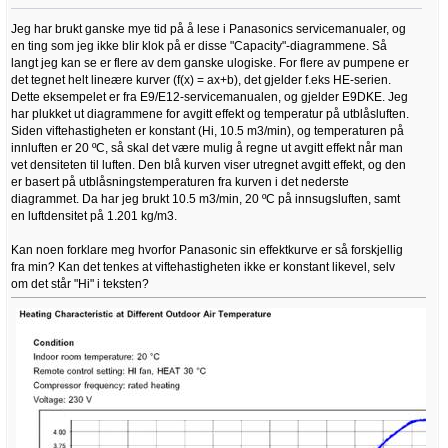
Jeg har brukt ganske mye tid på å lese i Panasonics servicemanualer, og
en ting som jeg ikke blir klok på er disse "Capacity"-diagrammene. Så
langt jeg kan se er flere av dem ganske ulogiske. For flere av pumpene er
det tegnet helt lineære kurver (f(x) = ax+b), det gjelder f.eks HE-serien.
Dette eksempelet er fra E9/E12-servicemanualen, og gjelder E9DKE. Jeg
har plukket ut diagrammene for avgitt effekt og temperatur på utblåsluften.
Siden viftehastigheten er konstant (Hi, 10.5 m3/min), og temperaturen på
innluften er 20 ºC, så skal det være mulig å regne ut avgitt effekt når man
vet densiteten til luften. Den blå kurven viser utregnet avgitt effekt, og den
er basert på utblåsningstemperaturen fra kurven i det nederste
diagrammet. Da har jeg brukt 10.5 m3/min, 20 ºC på innsugsluften, samt
en luftdensitet på 1.201 kg/m3.
Kan noen forklare meg hvorfor Panasonic sin effektkurve er så forskjellig
fra min? Kan det tenkes at viftehastigheten ikke er konstant likevel, selv
om det står "Hi" i teksten?