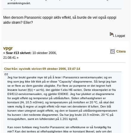
anmärkningsvärt.
Men dersom Panasonic oppgir aktiv effekt, så burde de vel også oppgi
aktiv strøm? Eller?
Loggat
vpgr
Citera
«
Svar #13 skrivet:
10 oktober 2006,
21:08:41 »
Citat från: oyvindk skrivet 09 oktober 2006, 23:47:14
Jeg har brukt ganske mye tid på å lese i Panasonics servicemanualer, og en
ting som jeg ikke blir klok på er disse "Capacity"-diagrammene. Så langt jeg kan
se er flere av dem ganske ulogiske. For flere av pumpene er det tegnet helt
lineære kurver (f(x) = ax+b), det gjelder f.eks HE-serien. Dette eksempelet er fra
E9/E12-servicemanualen, og gjelder E9DKE. Jeg har plukket ut diagrammene
for avgitt effekt og temperatur på utblåsluften. Siden viftehastigheten er
konstant (Hi, 10.5 m3/min), og temperaturen på innluften er 20 ºC, så skal det
være mulig å regne ut avgitt effekt når man vet densiteten til luften. Den blå
kurven viser utregnet avgitt effekt, og den er basert på utblåsningstemperaturen
fra kurven i det nederste diagrammet. Da har jeg brukt 10.5 m3/min, 20 ºC på
innsugsluften, samt en luftdensitet på 1.201 kg/m3.
Kan noen forklare meg hvorfor Panasonic sin effektkurve er så forskjellig fra
min? Kan det tenkes at viftehastigheten ikke er konstant likevel, selv om det