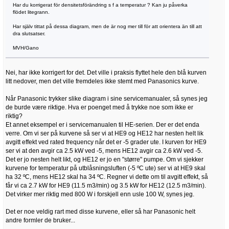
Har du korrigerat för densitetsförändring s f a temperatur ? Kan ju påverka
flödet litegrann.
Har själv tittat på dessa diagram, men de är nog mer till för att orientera än till att
dra slutsatser.
MVH/Gano
Nei, har ikke korrigert for det. Det ville i praksis flyttet hele den blå kurven
litt nedover, men det ville fremdeles ikke stemt med Panasonics kurve.
Når Panasonic trykker slike diagram i sine servicemanualer, så synes jeg
de burde være riktige. Hva er poenget med å trykke noe som ikke er
riktig?
Et annet eksempel er i servicemanualen til HE-serien. Der er det enda
verre. Om vi ser på kurvene så ser vi at HE9 og HE12 har nesten helt lik
avgitt effekt ved rated frequency når det er -5 grader ute. I kurven for HE9
ser vi at den avgir ca 2.5 kW ved -5, mens HE12 avgir ca 2.6 kW ved -5.
Det er jo nesten helt likt, og HE12 er jo en "større" pumpe. Om vi sjekker
kurvene for temperatur på utblåsningsluften (-5 ºC ute) ser vi at HE9 skal
ha 32 ºC, mens HE12 skal ha 34 ºC. Regner vi dette om til avgitt effekt, så
får vi ca 2.7 kW for HE9 (11.5 m3/min) og 3.5 kW for HE12 (12.5 m3/min).
Det virker mer riktig med 800 W i forskjell enn usle 100 W, synes jeg.
Det er noe veldig rart med disse kurvene, eller så har Panasonic helt
andre formler de bruker...