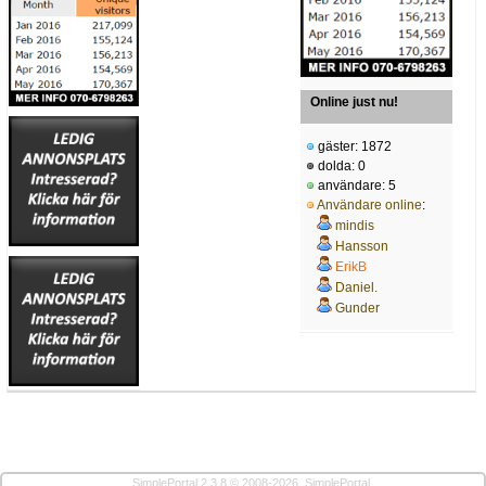
Online just nu!
gäster: 1872
dolda: 0
användare: 5
Användare online
:
mindis
Hansson
ErikB
Daniel.
Gunder
SimplePortal 2.3.8 © 2008-2026, SimplePortal