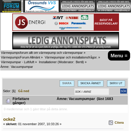
Värmepumpsforum allt om värmepump och värmepumpar
»
Menu ≡
VärmepumpsForum Allmänt
»
Värmepumpar och installationsfrågor.
»
Värmepumpar - Luft/luft
»
Installationer
(Moderator:
Bertil
) »
Ämne:
Vacuumpumpar
SVARA
SKICKA ÄMNET
SKRIV UT
Sidor: [
1
]
Gå ned
Författare
Ämne: Vacuumpumpar (läst 1683
gånger)
0 medlemmar och 1 gäst tittar på detta ämne.
ocke2
Citera
«
skrivet:
01 november 2007, 10:33:26 »