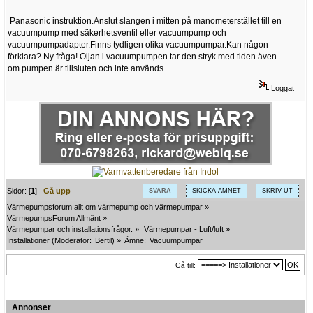
Panasonic instruktion.Anslut slangen i mitten på manometerstället till en
vacuumpump med säkerhetsventil eller vacuumpump och
vacuumpumpadapter.Finns tydligen olika vacuumpumpar.Kan någon
förklara? Ny fråga! Oljan i vacuumpumpen tar den stryk med tiden även
om pumpen är tillsluten och inte används.
Loggat
Sidor: [
1
]
Gå upp
SVARA
SKICKA ÄMNET
SKRIV UT
Värmepumpsforum allt om värmepump och värmepumpar
»
VärmepumpsForum Allmänt
»
Värmepumpar och installationsfrågor.
»
Värmepumpar - Luft/luft
»
Installationer
(Moderator:
Bertil
) »
Ämne:
Vacuumpumpar
Gå till:
Annonser