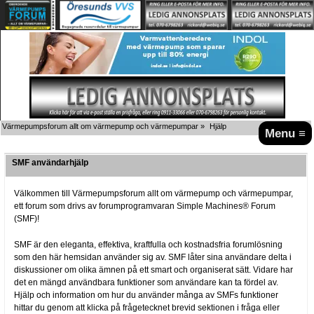
Värmepumpsforum allt om värmepump och värmepumpar
»
Hjälp
Menu ≡
SMF användarhjälp
Välkommen till Värmepumpsforum allt om värmepump och värmepumpar,
ett forum som drivs av forumprogramvaran Simple Machines® Forum
(SMF)!
SMF är den eleganta, effektiva, kraftfulla och kostnadsfria forumlösning
som den här hemsidan använder sig av. SMF låter sina användare delta i
diskussioner om olika ämnen på ett smart och organiserat sätt. Vidare har
det en mängd användbara funktioner som användare kan ta fördel av.
Hjälp och information om hur du använder många av SMFs funktioner
hittar du genom att klicka på frågetecknet brevid sektionen i fråga eller