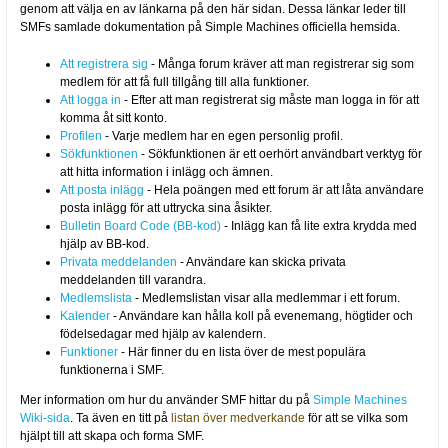
genom att välja en av länkarna på den här sidan. Dessa länkar leder till
SMFs samlade dokumentation på Simple Machines officiella hemsida.
Att registrera sig
- Många forum kräver att man registrerar sig som
medlem för att få full tillgång till alla funktioner.
Att logga in
- Efter att man registrerat sig måste man logga in för att
komma åt sitt konto.
Profilen
- Varje medlem har en egen personlig profil.
Sökfunktionen
- Sökfunktionen är ett oerhört användbart verktyg för
att hitta information i inlägg och ämnen.
Att posta inlägg
- Hela poängen med ett forum är att låta användare
posta inlägg för att uttrycka sina åsikter.
Bulletin Board Code (BB-kod)
- Inlägg kan få lite extra krydda med
hjälp av BB-kod.
Privata meddelanden
- Användare kan skicka privata
meddelanden till varandra.
Medlemslista
- Medlemslistan visar alla medlemmar i ett forum.
Kalender
- Användare kan hålla koll på evenemang, högtider och
födelsedagar med hjälp av kalendern.
Funktioner
- Här finner du en lista över de mest populära
funktionerna i SMF.
Mer information om hur du använder SMF hittar du på
Simple Machines
Wiki-sida
. Ta även en titt på
listan över medverkande
för att se vilka som
hjälpt till att skapa och forma SMF.