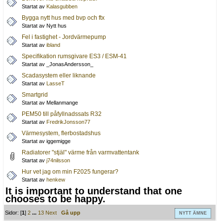
Startat av
Kalasgubben
Bygga nytt hus med bvp och ftx
Startat av Nytt hus
Fel i fastighet - Jordvärmepump
Startat av
ibland
Specifikation rumsgivare ES3 / ESM-41
Startat av _JonasAndersson_
Scadasystem eller liknande
Startat av
LasseT
Smartgrid
Startat av Mellanmange
PEM50 till påfyllnadssats R32
Startat av
FredrikJonsson77
Värmesystem, flerbostadshus
Startat av iggemigge
Radiatorer "stjäl" värme från varmvattentank
Startat av
j74nilsson
Hur vet jag om min F2025 fungerar?
Startat av
henkew
It is important to understand that one
chooses to be happy.
Sidor: [
1
]
2
...
13
Next
Gå upp
NYTT ÄMNE