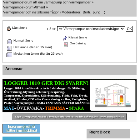
Värmepumpsforum allt om värmepump och värmepumpar
»
VärmepumpsForum Allmänt
»
Värmepumpar och installationsfrågor.
(Moderatorer:
Bertil
,
purjo__
)
Låst ämne
Gå till:
Klistrat ämne
Normalt ämne
Omröstning
Hett ämne (fler än 15 svar)
Mycket hett ämne (fler än 25 svar)
Annonser
Right Block