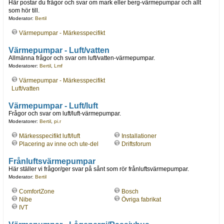
Här postar du frågor och svar om mark eller berg-värmepumpar och allt
som hör till.
Moderator:
Bertil
Värmepumpar - Märkesspecifikt
Värmepumpar - Luft/vatten
Allmänna frågor och svar om luft/vatten-värmepumpar.
Moderatorer:
Bertil
,
Lmf
Värmepumpar - Märkesspecifikt
Luft/vatten
Värmepumpar - Luft/luft
Frågor och svar om luft/luft-värmepumpar.
Moderatorer:
Bertil
,
pi.r
Märkesspecifikt luft/luft
Installationer
Placering av inne och ute-del
Driftsforum
Frånluftsvärmepumpar
Här ställer vi frågor/ger svar på sånt som rör frånluftsvärmepumpar.
Moderator:
Bertil
ComfortZone
Bosch
Nibe
Övriga fabrikat
IVT