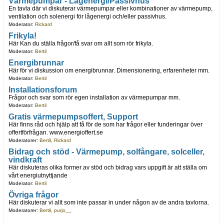
Värmepumpar - Lågenergi/Passivhus
En tavla där vi diskuterar värmepumpar eller kombinationer av värmepump,
ventilation och solenergi för lågenergi och/eller passivhus.
Moderator:
Rickard
Frikyla!
Här Kan du ställa frågor/få svar om allt som rör frikyla.
Moderator:
Bertil
Energibrunnar
Här för vi diskussion om energibrunnar. Dimensionering, erfarenheter mm.
Moderator:
Bertil
Installationsforum
Frågor och svar som rör egen installation av värmepumpar mm.
Moderator:
Bertil
Gratis värmepumpsoffert, Support
Här finns råd och hjälp att få för de som har frågor eller funderingar över
offertförfrågan. www.energioffert.se
Moderatorer:
Bertil
,
Rickard
Bidrag och stöd - Värmepump, solfångare, solceller,
vindkraft
Här diskuteras olika former av stöd och bidrag vars uppgift är att ställa om
vårt energiutnyttjande
Moderator:
Bertil
Övriga frågor
Här diskuterar vi allt som inte passar in under någon av de andra tavlorna.
Moderatorer:
Bertil
,
purjo__