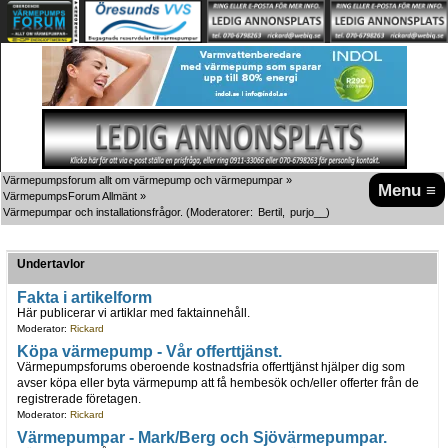
Värmepumpsforum allt om värmepump och värmepumpar
»
Menu ≡
VärmepumpsForum Allmänt
»
Värmepumpar och installationsfrågor.
(Moderatorer:
Bertil
,
purjo__
)
Undertavlor
Fakta i artikelform
Här publicerar vi artiklar med faktainnehåll.
Moderator:
Rickard
Köpa värmepump - Vår offerttjänst.
Värmepumpsforums oberoende kostnadsfria offerttjänst hjälper dig som
avser köpa eller byta värmepump att få hembesök och/eller offerter från de
registrerade företagen.
Moderator:
Rickard
Värmepumpar - Mark/Berg och Sjövärmepumpar.