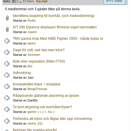
Sidor: [
1
]
2
...
13
Next
Gå ned
NYTT ÄMNE
0 medlemmar och 3 gäster tittar på denna tavla.
Identifiera koppling till borrhål, (och riskbedömning)
Startat av
RoAd
IVT 290 Elpanna displayen flimmrar inget varmvatten
Startat av
Jawen
TMV panna ihop Med NIBE Fighter 2005 - måste bytas ut
Startat av
darko
Dags för nytt, vad ska man köra?
Startat av
Svennen
Byte eller reparation (Nibe F750)
Startat av
jfse
Avfrostning
Startat av Jasi
Kompabilitet Haier + droppkar
Startat av
BengtThomas
Rådgörande gällande placering av givare
Startat av DanElo
Ta bort strypning när borrhålet fryser?
Startat av
gamer
«
1
2
3
Alla
»
Förhindra att möss och fåglar äter upp rörisolering
Startat av
micke_011
Behöver lite snabba köpråd.