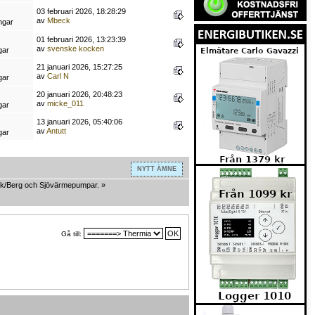
03 februari 2026, 18:28:29
av
Mbeck
ngar
01 februari 2026, 13:23:39
av
svenske kocken
gar
21 januari 2026, 15:27:25
av
Carl N
gar
20 januari 2026, 20:48:23
av
micke_011
gar
13 januari 2026, 05:40:06
av
Antutt
gar
NYTT ÄMNE
k/Berg och Sjövärmepumpar.
»
Gå till: