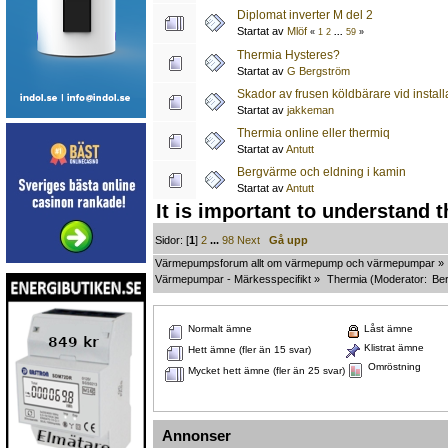
Diplomat inverter M del 2
Startat av
Mlöf
«
1
2
...
59
»
Thermia Hysteres?
Startat av
G Bergström
Skador av frusen köldbärare vid insta
Startat av
jakkeman
Thermia online eller thermiq
Startat av
Antutt
Bergvärme och eldning i kamin
Startat av
Antutt
It is important to understand 
Sidor: [
1
]
2
...
98
Next
Gå upp
Värmepumpsforum allt om värmepump och värmepumpar
»
Värmepumpar - Märkesspecifikt
»
Thermia
(Moderator:
Ber
Normalt ämne
Låst ämne
Klistrat ämne
Hett ämne (fler än 15 svar)
Omröstning
Mycket hett ämne (fler än 25 svar)
Annonser