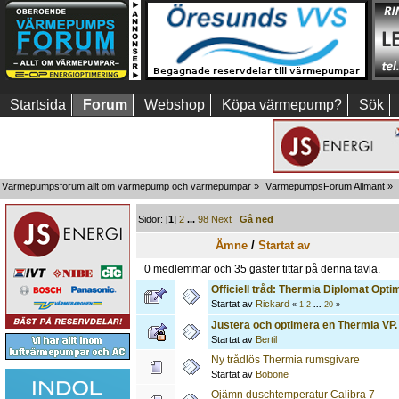
Startsida
Forum
Webshop
Köpa värmepump?
Sök
Värmepumpsforum allt om värmepump och värmepumpar
»
VärmepumpsForum Allmänt
»
Sidor: [
1
]
2
...
98
Next
Gå ned
Ämne
/
Startat av
0 medlemmar och 35 gäster tittar på denna tavla.
Officiell tråd: Thermia Diplomat Opt
Startat av
Rickard
«
1
2
...
20
»
Justera och optimera en Thermia VP.
Startat av
Bertil
Ny trådlös Thermia rumsgivare
Startat av
Bobone
Ojämn duschtemperatur Calibra 7