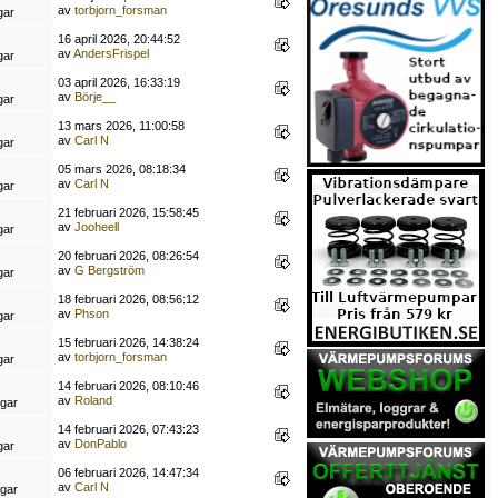
av
torbjorn_forsman
gar
16 april 2026, 20:44:52
av
AndersFrispel
gar
03 april 2026, 16:33:19
av
Börje__
gar
13 mars 2026, 11:00:58
av
Carl N
gar
05 mars 2026, 08:18:34
av
Carl N
gar
21 februari 2026, 15:58:45
av
Jooheell
gar
20 februari 2026, 08:26:54
av
G Bergström
gar
18 februari 2026, 08:56:12
av
Phson
gar
15 februari 2026, 14:38:24
av
torbjorn_forsman
gar
14 februari 2026, 08:10:46
av
Roland
ngar
14 februari 2026, 07:43:23
av
DonPablo
gar
06 februari 2026, 14:47:34
av
Carl N
ngar