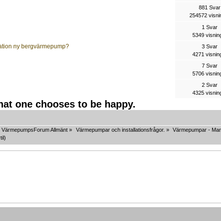
881 Svar
254572 visni
1 Svar
5349 visnin
llation ny bergvärmepump?
3 Svar
4271 visnin
7 Svar
5706 visnin
2 Svar
4325 visnin
that one chooses to be happy.
VärmepumpsForum Allmänt
»
Värmepumpar och installationsfrågor.
»
Värmepumpar - Mar
til
)