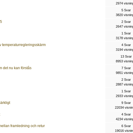
2974 visnin
5 Svar
3820 visnin
05
2 Svar
2647 visnin
1 Svar
3178 visnin
iv temperaturregleringsskärm
4 Svar
3194 visnin
13 Svar
8953 visnin
m det nu kan förstås
7 Svar
9851 visnin
2 Svar
2887 visnin
1 Svar
2933 visnin
rkligt
9 Svar
22034 visni
k
4 Svar
4234 visnin
mellan framledning och retur
6 Svar
19016 visni