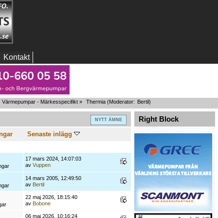
Kontakt
Värmepumpar - Märkesspecifikt
»
Thermia
(Moderator:
Bertil
)
Right Block
NYTT ÄMNE
ngar
Senaste inlägg
17 mars 2024, 14:07:03
av
Vuppen
ngar
14 mars 2005, 12:49:50
av
Bertil
ngar
22 maj 2026, 18:15:40
av
Bobone
gar
06 maj 2026, 10:16:24