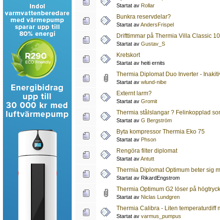
Startat av
Rollar
Bunkra reservdelar?
Startat av
AndersFrispel
Drifttimmar på Thermia Villa Classic 1
Startat av
Gustav_S
Kretskort
Startat av heiti ernits
Thermia Diplomat Duo Inverter - Inakit
Startat av
wlund-nibe
Externt larm?
Startat av
Gromit
Thermia stålslangar ? Felinkopplad so
Startat av
G Bergström
Byta kompressor Thermia Eko 75
Startat av
Phson
Rengöra filter diplomat
Startat av
Antutt
Thermia Diplomat Optimum beter sig mä
Startat av RikardEngstrom
Thermia Optimum G2 löser på högtryc
Startat av
Niclas Lundgren
Thermia Calibra - Liten temperaturdiff 
Startat av
varmus_pumpus