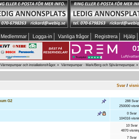
Medlemmar
Logga-in
Vanliga frågor
Registrera
Hjälp
Värmepumpar och installationsfrågor.
»
Värmepumpar - Mark/Berg och Sjövärmepumpar.
»
Svar
/
visni
imum G2
288 Svar
250000 visni
0 Svar
104316 visni
10 Svar
4870 visnin
7 Svar