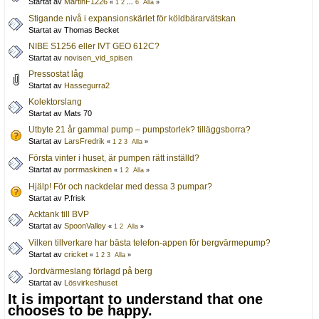
Startat av
MartinF1226
«
1
2
...
6
Alla
»
Stigande nivå i expansionskärlet för köldbärarvätskan
Startat av Thomas Becket
NIBE S1256 eller IVT GEO 612C?
Startat av
novisen_vid_spisen
Pressostat låg
Startat av
Hassegurra2
Kolektorslang
Startat av Mats 70
Utbyte 21 år gammal pump – pumpstorlek? tilläggsborra?
Startat av
LarsFredrik
«
1
2
3
Alla
»
Första vinter i huset, är pumpen rätt inställd?
Startat av
porrmaskinen
«
1
2
Alla
»
Hjälp! För och nackdelar med dessa 3 pumpar?
Startat av P.frisk
Acktank till BVP
Startat av
SpoonValley
«
1
2
Alla
»
Vilken tillverkare har bästa telefon-appen för bergvärmepump?
Startat av
cricket
«
1
2
3
Alla
»
Jordvärmeslang förlagd på berg
Startat av
Lösvirkeshuset
It is important to understand that one
chooses to be happy.