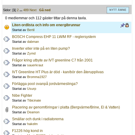
Sidor: [
1
]
2
...
489
Next
Gå ned
NYTT ÄMNE
0 medlemmar och 112 gäster tittar på denna tavla.
Liten ordlista och info om energibrunnar
Startat av
Bertil
BOSCH Compress EHP 11 LW/M RF - reglersystem
Startat av
dabman
Inverter eller inte på en liten pump?
Startat av
Zymd
Frågor kring utbyte av IVT greenline C7 från 2001
Startat av
sauerkraut
IVT Greenline HT Plus är död - kan/bör den återupplivas
Startat av
Bromma1927
Förlägga pool ovanpå jordvärmeslinga?
Startat av
Usurp
Nibe Fighter
Startat av
Tibicinate
Placering av genomföringar i platta (Bergvärme/Brine, El & Vatten)
Startat av
Deamon
Smällar och dunk i radiatorerna
Startat av
hakelm
F1226 hög kond in