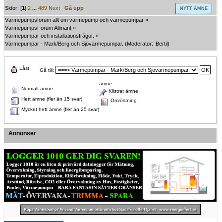
Sidor: [
1
]
2
...
489
Next
Gå upp
NYTT ÄMNE
Värmepumpsforum allt om värmepump och värmepumpar
»
VärmepumpsForum Allmänt
»
Värmepumpar och installationsfrågor.
»
Värmepumpar - Mark/Berg och Sjövärmepumpar.
(Moderator:
Bertil
)
Låst
Gå till:
ämne
Normalt ämne
Klistrat ämne
Hett ämne (fler än 15 svar)
Omröstning
Mycket hett ämne (fler än 25 svar)
Annonser