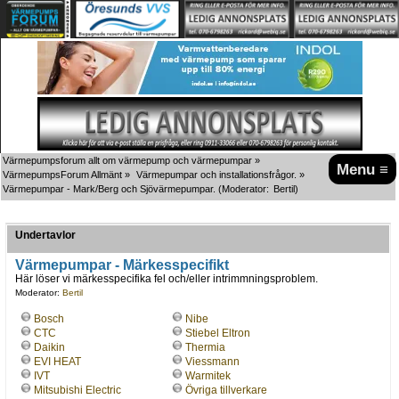
Värmepumpsforum allt om värmepump och värmepumpar
»
Menu ≡
VärmepumpsForum Allmänt
»
Värmepumpar och installationsfrågor.
»
Värmepumpar - Mark/Berg och Sjövärmepumpar.
(Moderator:
Bertil
)
Undertavlor
Värmepumpar - Märkesspecifikt
Här löser vi märkesspecifika fel och/eller intrimmningsproblem.
Moderator:
Bertil
Bosch
Nibe
CTC
Stiebel Eltron
Daikin
Thermia
EVI HEAT
Viessmann
IVT
Warmitek
Mitsubishi Electric
Övriga tillverkare