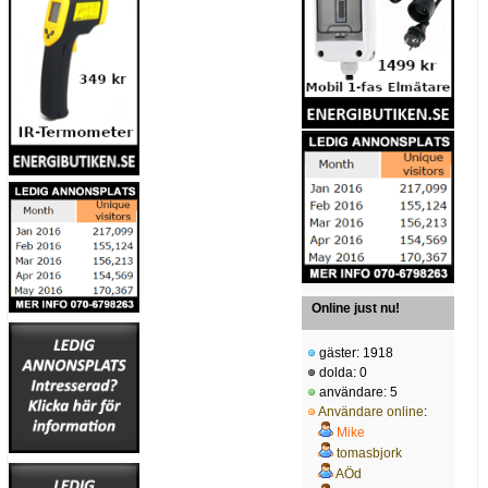
Online just nu!
gäster: 1918
dolda: 0
användare: 5
Användare online
:
Mike
tomasbjork
AÖd