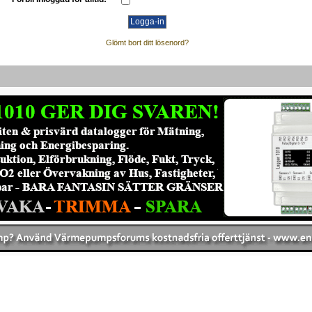
Glömt bort ditt lösenord?