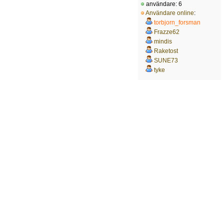
användare: 6
Användare online
:
torbjorn_forsman
Frazze62
mindis
Raketost
SUNE73
tyke