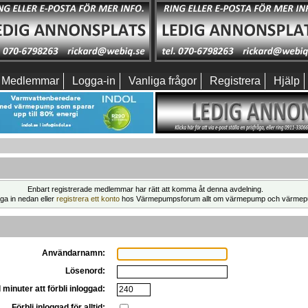
Medlemmar
Logga-in
Vanliga frågor
Registrera
Hjälp
Enbart registrerade medlemmar har rätt att komma åt denna avdelning.
ga in nedan eller
registrera ett konto
hos Värmepumpsforum allt om värmepump och värmep
Användarnamn:
Lösenord:
 minuter att förbli inloggad:
Förbli inloggad för alltid: