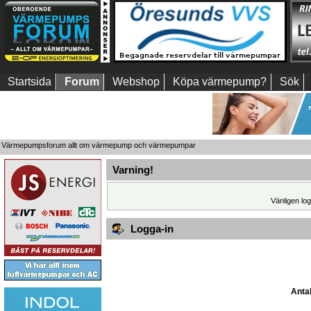
Startsida
Forum
Webshop
Köpa värmepump?
Sök
Värmepumpsforum allt om värmepump och värmepumpar
Varning!
Vänligen log
Logga-in
Antal