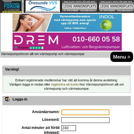
Värmepumpsforum allt om värmepump och värmepumpar
Menu ≡
Varning!
Enbart registrerade medlemmar har rätt att komma åt denna avdelning.
Vänligen logga in nedan eller
registrera ett konto
hos Värmepumpsforum allt om
värmepump och värmepumpar.
Logga-in
Användarnamn:
Lösenord:
Antal minuter att förbli
inloggad: