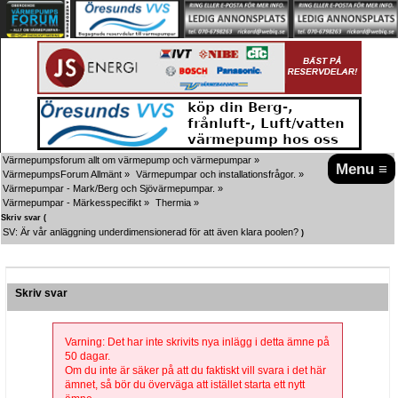
Värmepumpsforum allt om värmepump och värmepumpar
»
Menu ≡
VärmepumpsForum Allmänt
»
Värmepumpar och installationsfrågor.
»
Värmepumpar - Mark/Berg och Sjövärmepumpar.
»
Värmepumpar - Märkesspecifikt
»
Thermia
»
Skriv svar (
SV: Är vår anläggning underdimensionerad för att även klara poolen?
)
Skriv svar
Varning: Det har inte skrivits nya inlägg i detta ämne på
50 dagar.
Om du inte är säker på att du faktiskt vill svara i det här
ämnet, så bör du överväga att istället starta ett nytt