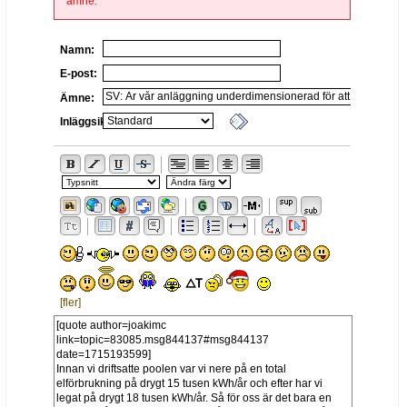
ämne.
Namn:
E-post:
Ämne:
Inläggsikon:
[fler]