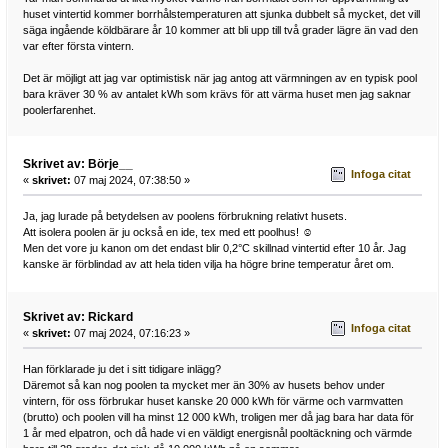
huset vintertid kommer borrhålstemperaturen att sjunka dubbelt så mycket, det vill
säga ingående köldbärare år 10 kommer att bli upp till två grader lägre än vad den
var efter första vintern.
Det är möjligt att jag var optimistisk när jag antog att värmningen av en typisk pool
bara kräver 30 % av antalet kWh som krävs för att värma huset men jag saknar
poolerfarenhet.
Skrivet av: Börje__
Infoga citat
«
skrivet:
07 maj 2024, 07:38:50 »
Ja, jag lurade på betydelsen av poolens förbrukning relativt husets.
Att isolera poolen är ju också en ide, tex med ett poolhus! ☺️
Men det vore ju kanon om det endast blir 0,2°C skillnad vintertid efter 10 år. Jag
kanske är förblindad av att hela tiden vilja ha högre brine temperatur året om.
Skrivet av: Rickard
Infoga citat
«
skrivet:
07 maj 2024, 07:16:23 »
Han förklarade ju det i sitt tidigare inlägg?
Däremot så kan nog poolen ta mycket mer än 30% av husets behov under
vintern, för oss förbrukar huset kanske 20 000 kWh för värme och varmvatten
(brutto) och poolen vill ha minst 12 000 kWh, troligen mer då jag bara har data för
1 år med elpatron, och då hade vi en väldigt energisnål pooltäckning och värmde