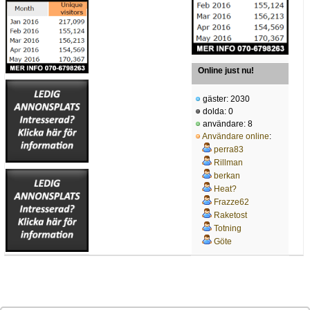
Online just nu!
gäster: 2030
dolda: 0
användare: 8
Användare online
:
perra83
Rillman
berkan
Heat?
Frazze62
Raketost
Totning
Göte