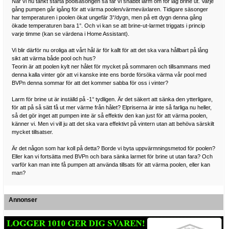
När vi nu tänkt starta poolsäsongen så får vi snabbt larm om för låg brine ut. Varje
gång pumpen går igång för att värma poolen/värmeväxlaren. Tidigare säsonger
har temperaturen i poolen ökat ungefär 3°/dygn, men på ett dygn denna gång
ökade temperaturen bara 1°. Och vi kan se att brine-ut-larmet triggats i princip
varje timme (kan se värdena i Home Assistant).
Vi blir därför nu oroliga att vårt hål är för kallt för att det ska vara hållbart på lång
sikt att värma både pool och hus?
Teorin är att poolen kylt ner hålet för mycket på sommaren och tillsammans med
denna kalla vinter gör att vi kanske inte ens borde försöka värma vår pool med
BVPn denna sommar för att det kommer sabba för oss i vinter?
Larm för brine ut är inställd på -1° tydligen. Är det säkert att sänka den ytterligare,
för att på så sätt få ut mer värme från hålet? Elpriserna är inte så farliga nu heller,
så det gör inget att pumpen inte är så effektiv den kan just för att värma poolen,
känner vi. Men vi vill ju att det ska vara effektivt på vintern utan att behöva särskilt
mycket tillsatser.
Är det någon som har koll på detta? Borde vi byta uppvärmningsmetod för poolen?
Eller kan vi fortsätta med BVPn och bara sänka larmet för brine ut utan fara? Och
varför kan man inte få pumpen att använda tillsats för att värma poolen, eller kan
man?
Annonser