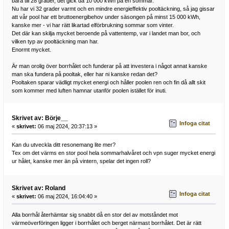
bara till 28 grader, det gick då 10 000 kWh på en sommar.
Nu har vi 32 grader varmt och en mindre energieffektiv pooltäckning, så jag gissar
att vår pool har ett bruttoenergibehov under säsongen på minst 15 000 kWh,
kanske mer - vi har rätt likartad elförbrukning sommar som vinter.
Det där kan skilja mycket beroende på vattentemp, var i landet man bor, och
vilken typ av pooltäckning man har.
Enormt mycket.
Är man orolig över borrhålet och funderar på att investera i något annat kanske
man ska fundera på pooltak, eller har ni kanske redan det?
Pooltaken sparar vädligt mycket energi och håller poolen ren och fin då allt skit
som kommer med luften hamnar utanför poolen istället för inuti.
Skrivet av: Börje__
Infoga citat
«
skrivet:
06 maj 2024, 20:37:13 »
Kan du utveckla ditt resonemang lite mer?
Tex om det värms en stor pool hela sommarhalvåret och vpn suger mycket energi
ur hålet, kanske mer än på vintern, spelar det ingen roll?
Skrivet av: Roland
Infoga citat
«
skrivet:
06 maj 2024, 16:04:40 »
Alla borrhål återhämtar sig snabbt då en stor del av motståndet mot
värmeöverföringen ligger i borrhålet och berget närmast borrhålet. Det är rätt