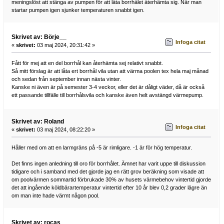
meningslöst att stänga av pumpen för att låta borrhålet återhämta sig. När man
startar pumpen igen sjunker temperaturen snabbt igen.
Skrivet av: Börje__
Infoga citat
«
skrivet:
03 maj 2024, 20:31:42 »
Fått för mej att en del borrhål kan återhämta sej relativt snabbt.
Så mitt förslag är att låta ert borrhål vila utan att värma poolen tex hela maj månad
och sedan från september innan nästa vinter.
Kanske ni även är på semester 3-4 veckor, eller det är dåligt väder, då är också
ett passande tillfälle till borrhålsvila och kanske även helt avstängd värmepump.
Skrivet av: Roland
Infoga citat
«
skrivet:
03 maj 2024, 08:22:20 »
Håller med om att en larmgräns på -5 är rimligare. -1 är för hög temperatur.
Det finns ingen anledning till oro för borrhålet. Ämnet har varit uppe till diskussion
tidigare och i samband med det gjorde jag en rätt grov beräkning som visade att
om poolvärmen sommartid förbrukade 30% av husets värmebehov vintertid gjorde
det att ingående köldbärartemperatur vintertid efter 10 år blev 0,2 grader lägre än
om man inte hade värmt någon pool.
Skrivet av: rocas