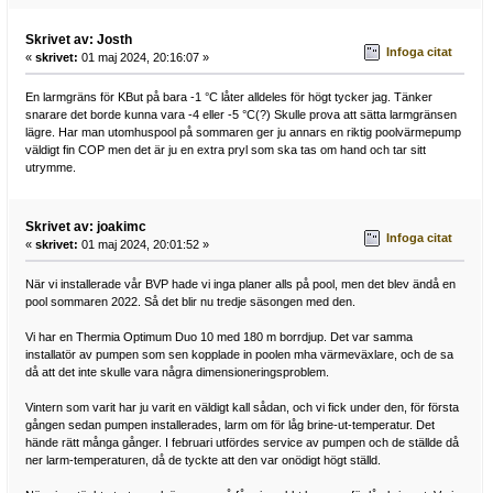
Skrivet av: Josth
Infoga citat
«
skrivet:
01 maj 2024, 20:16:07 »
En larmgräns för KBut på bara -1 °C låter alldeles för högt tycker jag. Tänker
snarare det borde kunna vara -4 eller -5 °C(?) Skulle prova att sätta larmgränsen
lägre. Har man utomhuspool på sommaren ger ju annars en riktig poolvärmepump
väldigt fin COP men det är ju en extra pryl som ska tas om hand och tar sitt
utrymme.
Skrivet av: joakimc
Infoga citat
«
skrivet:
01 maj 2024, 20:01:52 »
När vi installerade vår BVP hade vi inga planer alls på pool, men det blev ändå en
pool sommaren 2022. Så det blir nu tredje säsongen med den.
Vi har en Thermia Optimum Duo 10 med 180 m borrdjup. Det var samma
installatör av pumpen som sen kopplade in poolen mha värmeväxlare, och de sa
då att det inte skulle vara några dimensioneringsproblem.
Vintern som varit har ju varit en väldigt kall sådan, och vi fick under den, för första
gången sedan pumpen installerades, larm om för låg brine-ut-temperatur. Det
hände rätt många gånger. I februari utfördes service av pumpen och de ställde då
ner larm-temperaturen, då de tyckte att den var onödigt högt ställd.