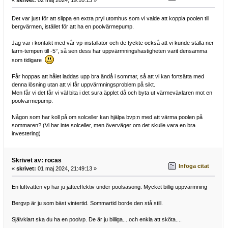
Det var just för att slippa en extra pryl utomhus som vi valde att koppla poolen till
bergvärmen, istället för att ha en poolvärmepump.
Jag var i kontakt med vår vp-installatör och de tyckte också att vi kunde ställa ner
larm-tempen till -5°, så sen dess har uppvärmningshastigheten varit densamma
som tidigare
Får hoppas att hålet laddas upp bra ändå i sommar, så att vi kan fortsätta med
denna lösning utan att vi får uppvärmningsproblem på sikt.
Men får vi det får vi väl bita i det sura äpplet då och byta ut värmeväxlaren mot en
poolvärmepump.
Någon som har koll på om solceller kan hjälpa bvp:n med att värma poolen på
sommaren? (Vi har inte solceller, men överväger om det skulle vara en bra
investering)
Skrivet av: rocas
Infoga citat
«
skrivet:
01 maj 2024, 21:49:13 »
En luftvatten vp har ju jätteeffektiv under poolsäsong. Mycket billig uppvärmning
Bergvp är ju som bäst vintertid. Sommartid borde den stå still.
Självklart ska du ha en poolvp. De är ju billiga....och enkla att sköta....