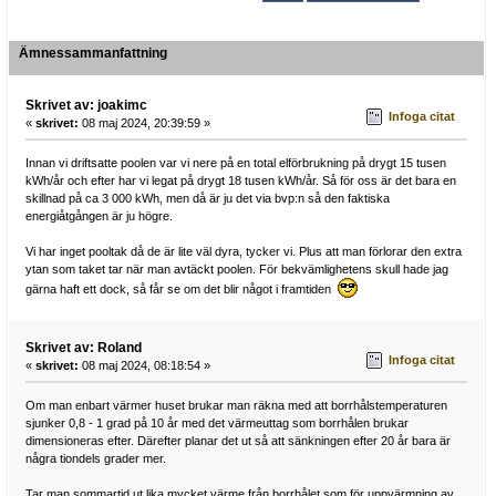
Ämnessammanfattning
Skrivet av: joakimc
Infoga citat
«
skrivet:
08 maj 2024, 20:39:59 »
Innan vi driftsatte poolen var vi nere på en total elförbrukning på drygt 15 tusen
kWh/år och efter har vi legat på drygt 18 tusen kWh/år. Så för oss är det bara en
skillnad på ca 3 000 kWh, men då är ju det via bvp:n så den faktiska
energiåtgången är ju högre.
Vi har inget pooltak då de är lite väl dyra, tycker vi. Plus att man förlorar den extra
ytan som taket tar när man avtäckt poolen. För bekvämlighetens skull hade jag
gärna haft ett dock, så får se om det blir något i framtiden
Skrivet av: Roland
Infoga citat
«
skrivet:
08 maj 2024, 08:18:54 »
Om man enbart värmer huset brukar man räkna med att borrhålstemperaturen
sjunker 0,8 - 1 grad på 10 år med det värmeuttag som borrhålen brukar
dimensioneras efter. Därefter planar det ut så att sänkningen efter 20 år bara är
några tiondels grader mer.
Tar man sommartid ut lika mycket värme från borrhålet som för uppvärmning av