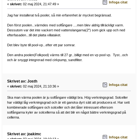
Infoga citat
«
skrivet:
02 maj 2024, 21:47:49 »
Jag har installerat två pooler, så min erfarenhet är mycket begränsad.
Den först poolen...värmdes med solfångare ....men blev aldrig tillräckligt varm.
Dessutom var det inte vackert med vattenslangarna(2") som gick upp och ned
efterfasaden...till det platta villataket.
Det blev byte till pool-vp...efter ett par somrar.
Den andra poolen(Folkpool) värms till 27 gr...billigt med en vp pool vp. Tyst...och
och är snyggt integrerad med cirkpump, sandfilter.
Skrivet av: Josth
Infoga citat
«
skrivet:
02 maj 2024, 21:10:36 »
Ska man värma poolen är ju solfångare väldigt bra. Hög verkningsgrad. Solceller
har väldigt låg verkningsgrad och är ett ganska dyrt sätt att producera el. Har sett
kombinerade solfångare och solceller och det låter intressant eftersom
solfångarna kyler av solcellerna så att det blir en något bättre verkningsgrad på
cellerna.
Skrivet av: joakimc
Infoga citat
«
skrivet:
02 maj 2024, 19:10:13 »