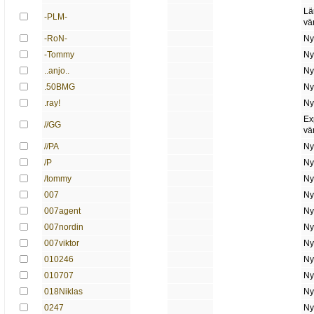
Lä
-PLM-
vä
-RoN-
Ny
-Tommy
Ny
..anjo..
Ny
.50BMG
Ny
.ray!
Ny
Ex
//GG
vä
//PA
Ny
/P
Ny
/tommy
Ny
007
Ny
007agent
Ny
007nordin
Ny
007viktor
Ny
010246
Ny
010707
Ny
018Niklas
Ny
0247
Ny