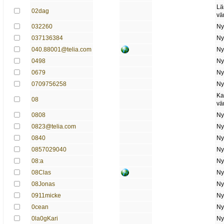
Lä
02dag
vä
032260
Ny
037136384
Ny
040.88001@telia.com
Ny
0498
Ny
0679
Ny
0709756258
Ny
Ka
08
vä
0808
Ny
0823@telia.com
Ny
0840
Ny
0857029040
Ny
08:a
Ny
08Clas
Ny
08Jonas
Ny
0911micke
Ny
0cean
Ny
0la0gKari
Ny