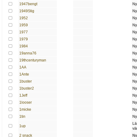
1947bengt
Ny
1949Stig
Ny
1952
Ny
1959
Ny
1977
Ny
1979
Ny
1984
Ny
19anna76
Ny
19thcenturyman
Ny
1AA
Ny
1Ante
Ny
1buster
Ny
1buster2
Ny
1Jeff
Ny
1looser
Ny
1micke
Ny
1tin
Ny
Lä
1up
vä
2 snack
Ny