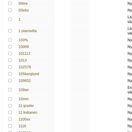
0libre
Ny
0Sebz
Ny
Lä
1
vä
Lä
1 plansvilla
vä
100%
Ny
10009
Ny
101112
Ny
1013
Ny
102578
Ny
105berglund
Ny
109652
Ny
Ex
109an
vä
10mm
Ny
11 grader
Ny
11 Indianen
Ny
1100xx
Ny
1116
Ny