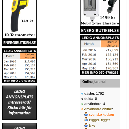
Online just nu!
gäster: 1762
dolda: 0
användare: 4
Användare online
:
svenske kocken
BiggerDigger
tyke