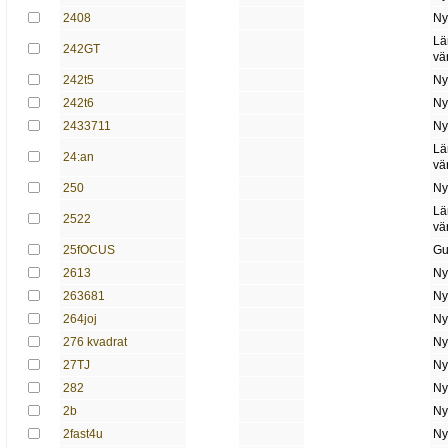
2408
Ny
Lä
242GT
vä
242t5
Ny
242t6
Ny
2433711
Ny
Lä
24:an
vä
250
Ny
Lä
2522
vä
25fOCUS
Gu
2613
Ny
263681
Ny
264joj
Ny
276 kvadrat
Ny
27TJ
Ny
282
Ny
2b
Ny
2fast4u
Ny