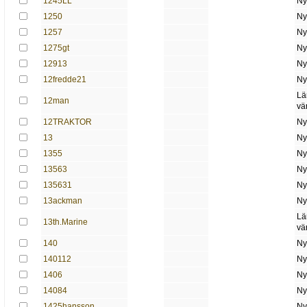
1245LL
Ny
1250
Ny
1257
Ny
1275gt
Ny
12913
Ny
12fredde21
Ny
Lä
12man
vä
12TRAKTOR
Ny
13
Ny
1355
Ny
13563
Ny
135631
Ny
13ackman
Ny
Lä
13th.Marine
vä
140
Ny
140112
Ny
1406
Ny
14084
Ny
1425hansson
Ny