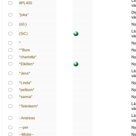
Lä
#PL400
vä
Di
"joka"
vä
(o0,)
Ny
Lä
(SiC)
vä
*
Ny
**Bure
Ny
*charlotta*
Ny
*Elkillen*
Ny
Lä
*Jens*
vä
*Linda*
Ny
*pettson*
Ny
*sanna*
Ny
Lä
*Teknikern*
vä
Lä
- Andreas
vä
---per
Ny
--Micke--
Ny