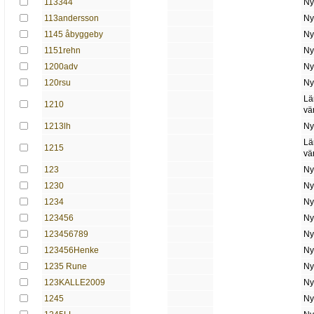
113344
Ny
113andersson
Ny
1145 åbyggeby
Ny
1151rehn
Ny
1200adv
Ny
120rsu
Ny
Lä
1210
vä
1213lh
Ny
Lä
1215
vä
123
Ny
1230
Ny
1234
Ny
123456
Ny
123456789
Ny
123456Henke
Ny
1235 Rune
Ny
123KALLE2009
Ny
1245
Ny