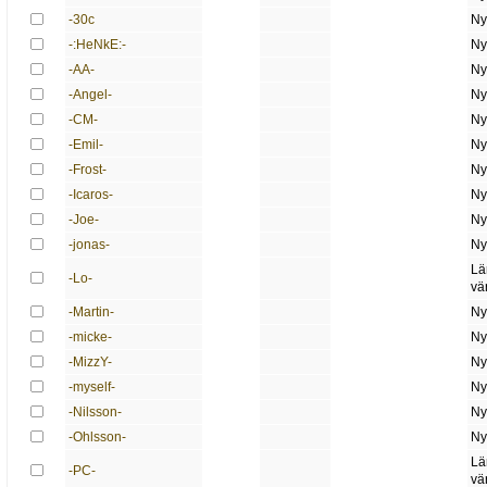
-30c
Ny
-:HeNkE:-
Ny
-AA-
Ny
-Angel-
Ny
-CM-
Ny
-Emil-
Ny
-Frost-
Ny
-Icaros-
Ny
-Joe-
Ny
-jonas-
Ny
Lä
-Lo-
vä
-Martin-
Ny
-micke-
Ny
-MizzY-
Ny
-myself-
Ny
-Nilsson-
Ny
-Ohlsson-
Ny
Lä
-PC-
vä