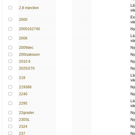
Lä
2,8 injection
vä
Ex
2000
vä
2000162740
Ny
Lä
2006
vä
2009dec
Ny
200isaksson
Ny
2010 6
Ny
2025/270
Ny
Lä
218
vä
219386
Ny
2240
Ny
Lä
2295
vä
22grader
Ny
230SL
Ny
2324
Ny
237
Ny