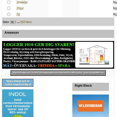
2Hektar
Ny
2hjul
Ny
2jj
Ny
Sidor: [
1
]
2
...
253
Next
Annonser
Right Block