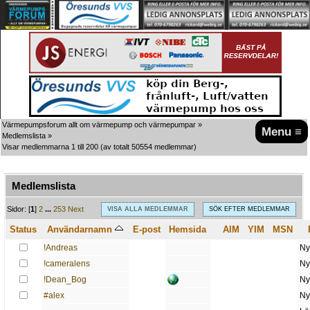
Värmepumpsforum allt om värmepump och värmepumpar
»
Menu ≡
Medlemslista
»
Visar medlemmarna 1 till 200
(av totalt 50554 medlemmar)
Medlemslista
A
B
C
D
E
F
G
H
I
J
K
L
M
N
O
P
Q
R
S
T
U
V
W
X
Y
Z
Sidor: [
1
]
2
...
253
Next
VISA ALLA MEDLEMMAR
SÖK EFTER MEDLEMMAR
Status
Användarnamn
E-post
Hemsida
AIM
YIM
MSN
!Andreas
Ny
!cameralens
Ny
!Dean_Bog
Ny
#alex
Ny