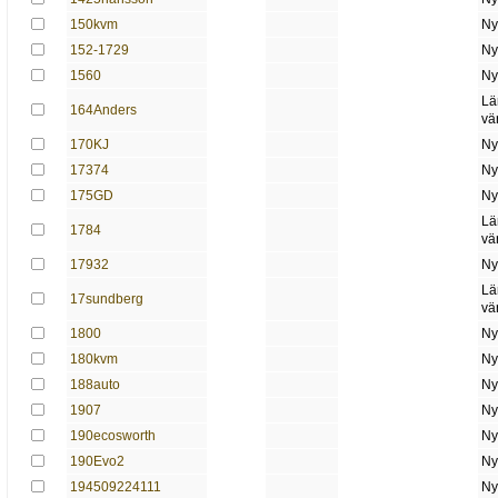
150kvm
Ny
152-1729
Ny
1560
Ny
Lä
164Anders
vä
170KJ
Ny
17374
Ny
175GD
Ny
Lä
1784
vä
17932
Ny
Lä
17sundberg
vä
1800
Ny
180kvm
Ny
188auto
Ny
1907
Ny
190ecosworth
Ny
190Evo2
Ny
194509224111
Ny