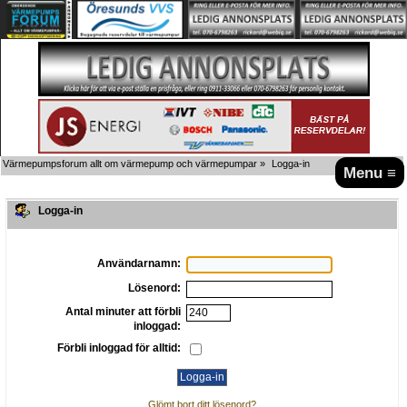
Värmepumpsforum allt om värmepump och värmepumpar
»
Logga-in
Menu ≡
Logga-in
Användarnamn:
Lösenord:
Antal minuter att förbli
inloggad:
Förbli inloggad för alltid:
Glömt bort ditt lösenord?