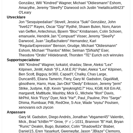
González, Will "Kindred" Wagner, Michael "Oldiesmann" Eshom,
Amacythe, Jeremy "SleePy" Darwood och Justin "metallica48423"
O'Leary
Utvecklare
Jon "Sesquipedalian" Stovell, Jessica "Suki" González, John
"live627" Rayes, Oscar "Ozp" Rydhé, Shawn Bulen, Norv, Aaron
van Geffen, Antechinus, Bjoern "Bloc" Kristiansen, Colin Schoen,
emanuele, Hendrik Jan "Compuart" Visser, Jeremy "SleePy"
Darwood, Juan "JayBachatero" Hernandez, Karl
"RegularExpression" Benson, Grudge, Michael "Oldiesmann"
Eshom, Michael "Thantos" Miller, Selman "[SiNaN]" Eser,
Theodore "Orstio" Hildebrandt, Thorsten "TE" Eurich och winrules
Supportspecialister
Will "Kindred" Wagner, lurkalot, shadav, Steve, Aleksi "Lex"
Kilpinen, JimM, Adish "(F.L.A.M.E.R)" Patel, Aleksi "Lex" Kilpinen,
Ben Scott, Bigguy, br360, CapadY, Chalky, Chas Large,
Duncan85, Eliana Tamerin, Fiery, Gary M. Gadsdon, GigaWatt,
gbsothere, Harro, Huw, Jan-Olof "Owdy" Eriksson, Jeremy "jerm"
Strike, Justyne, K@, Kevin "greyknight17" Hou, KGIII, Kill Em All,
margarett, Mattitude, Mashby, Mick G., Michele "Illori" Davis,
MrPhil, Nick "Fizzy" Dyer, Nick "Ha²", Paul_Pauline, Piro "Sarge"
Dhima, Rumbaar, Pitti, RedOne, S-Ace, Wade "sησω" Poulsen,
xenovanis och ziycon
Anpassare
Gary M. Gadsdon, Diego Andrés, Jonathan "vbgamer45" Valentin,
Mick., Brad "IchBin™" Grow, ディン1031, Brannon "B" Hall, Bryan
"Runic" Deakin, Bugo, Bulakbol, Colin "Shadow82x" Blaber,
Daniel15, Eren Yasarkurt, Gwenwyfar, Jason "JBlaze" Clemons,