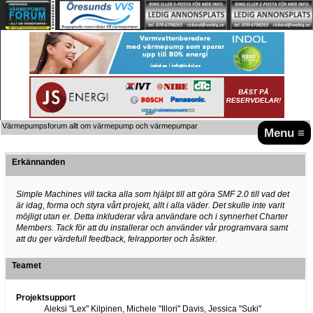
Värmepumpsforum allt om värmepump och värmepumpar
Menu ≡
Erkännanden
Simple Machines vill tacka alla som hjälpt till att göra SMF 2.0 till vad det
är idag, forma och styra vårt projekt, allt i alla väder. Det skulle inte varit
möjligt utan er. Detta inkluderar våra användare och i synnerhet Charter
Members. Tack för att du installerar och använder vår programvara samt
att du ger värdefull feedback, felrapporter och åsikter.
Teamet
Projektsupport
Aleksi "Lex" Kilpinen, Michele "Illori" Davis, Jessica "Suki"