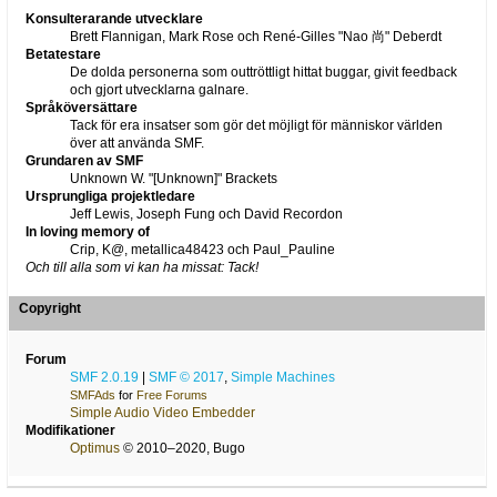
Konsulterarande utvecklare
Brett Flannigan, Mark Rose och René-Gilles "Nao 尚" Deberdt
Betatestare
De dolda personerna som outtröttligt hittat buggar, givit feedback
och gjort utvecklarna galnare.
Språköversättare
Tack för era insatser som gör det möjligt för människor världen
över att använda SMF.
Grundaren av SMF
Unknown W. "[Unknown]" Brackets
Ursprungliga projektledare
Jeff Lewis, Joseph Fung och David Recordon
In loving memory of
Crip, K@, metallica48423 och Paul_Pauline
Och till alla som vi kan ha missat: Tack!
Copyright
Forum
SMF 2.0.19
|
SMF © 2017
,
Simple Machines
SMFAds
for
Free Forums
Simple Audio Video Embedder
Modifikationer
Optimus
© 2010–2020, Bugo