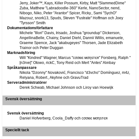
Jerry, Joker™, Kays, Killer Possum, Kirby, Matt "SlammedDime"
Zuba, Matthew "Labradoodle-360" Kerle, NanoSector, nend,
Nibogo, Niko, Peter "Arantor" Spicer, Ricky., Sami "SychO"
Mazouz, snork13, Spuds, Steven "Fustrate" Hoffman och Joey
"Tyrsson" Smith
Dokumentationsförfattare
Michele "Illori" Davis, Irisado, Joshua "groundup" Dickerson,
AngellinaBelle, Chainy, Daniel Diehl, Dannii Willis, emanuele,
Graeme Spence, Jack "akabugeyes" Thorsen, Jade Elizabeth
Trainor och Peter Duggan
Marknadsföring
Will "Kindred" Wagner, Marcus "cσσкιє мσηѕтєя" Forsberg, Ralph "
[n3rve]" Otowo, rickC, Tony Reid och Mert "Antes" Alınbay
Språkanpassare
Nikola "Dzonny" Novaković, Francisco "d3vcho" Domínguez, m4z,
Relyana, Robert., Akyhne och GravuTrad
Serveradministratörer
Derek Schwab, Michael Johnson och Liroy van Hoewijk
Svensk översättning
Svensk översättning
Daniel Hofverberg, Coola_Daffy och cσσкιє мσηѕтєя
Speciellt tack