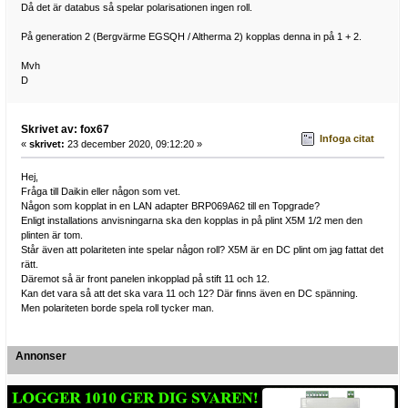
Då det är databus så spelar polarisationen ingen roll.
På generation 2 (Bergvärme EGSQH / Altherma 2) kopplas denna in på 1 + 2.
Mvh
D
Skrivet av: fox67
Infoga citat
«
skrivet:
23 december 2020, 09:12:20 »
Hej,
Fråga till Daikin eller någon som vet.
Någon som kopplat in en LAN adapter BRP069A62 till en Topgrade?
Enligt installations anvisningarna ska den kopplas in på plint X5M 1/2 men den
plinten är tom.
Står även att polariteten inte spelar någon roll? X5M är en DC plint om jag fattat det
rätt.
Däremot så är front panelen inkopplad på stift 11 och 12.
Kan det vara så att det ska vara 11 och 12? Där finns även en DC spänning.
Men polariteten borde spela roll tycker man.
Annonser