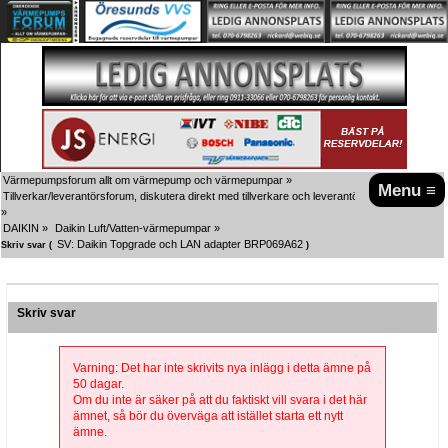
Värmepumpsforum allt om värmepump och värmepumpar
»
Menu ≡
Tillverkar/leverantörsforum, diskutera direkt med tillverkare och leverantörer här!
»
DAIKIN
»
Daikin Luft/Vatten-värmepumpar
»
SV: Daikin Topgrade och LAN adapter BRP069A62
Skriv svar (
)
Skriv svar
Varning: Det har inte skrivits nya inlägg i detta ämne på
50 dagar.
Om du inte är säker på att du faktiskt vill svara i det här
ämnet, så bör du överväga att istället starta ett nytt
ämne.