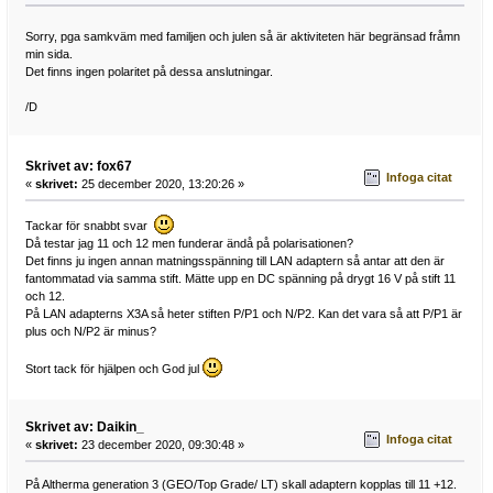
Sorry, pga samkväm med familjen och julen så är aktiviteten här begränsad fråmn
min sida.
Det finns ingen polaritet på dessa anslutningar.
/D
Skrivet av: fox67
Infoga citat
«
skrivet:
25 december 2020, 13:20:26 »
Tackar för snabbt svar
Då testar jag 11 och 12 men funderar ändå på polarisationen?
Det finns ju ingen annan matningsspänning till LAN adaptern så antar att den är
fantommatad via samma stift. Mätte upp en DC spänning på drygt 16 V på stift 11
och 12.
På LAN adapterns X3A så heter stiften P/P1 och N/P2. Kan det vara så att P/P1 är
plus och N/P2 är minus?
Stort tack för hjälpen och God jul
Skrivet av: Daikin_
Infoga citat
«
skrivet:
23 december 2020, 09:30:48 »
På Altherma generation 3 (GEO/Top Grade/ LT) skall adaptern kopplas till 11 +12.