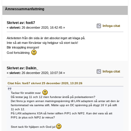
Ämnessammanfattning
Skrivet av: fox67
Infoga citat
«
skrivet:
26 december 2020, 16:42:45 »
Aktiviteten från din sida är det absolut inget att klaga på.
Inte så att man förväntar sig helgjour så stort tack!
Blir inkoppling imorgon!
God fortsättning
Skrivet av: Daikin_
Infoga citat
«
skrivet:
26 december 2020, 10:07:34 »
Citat från: fox67 skrivet 25 december 2020, 13:20:26
Tackar för snabbt svar
Då testar jag 11 och 12 men funderar ändå på polarisationen?
Det finns ju ingen annan matningsspänning till LAN adaptern så antar att den är
fantommatad via samma stift. Mätte upp en DC spänning på drygt 16 V på stift
11 och 12.
På LAN adapterns X3A så heter stiften P/P1 och N/P2. Kan det vara så att
P/P1 är plus och N/P2 är minus?
Stort tack för hjälpen och God jul