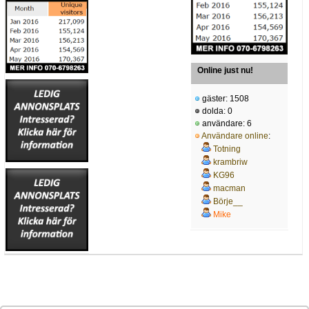
Online just nu!
gäster: 1508
dolda: 0
användare: 6
Användare online
:
Totning
krambriw
KG96
macman
Börje__
Mike