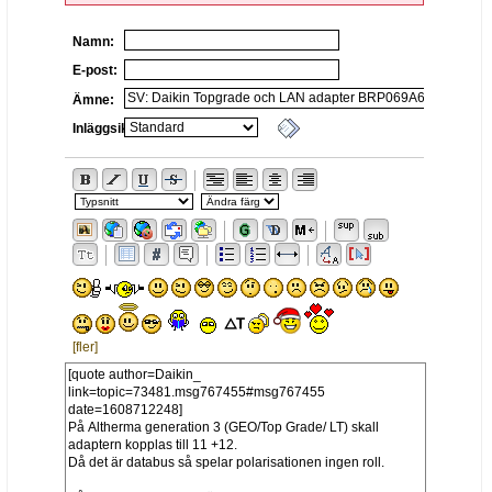
Namn:
E-post:
Ämne:
Inläggsikon:
[fler]