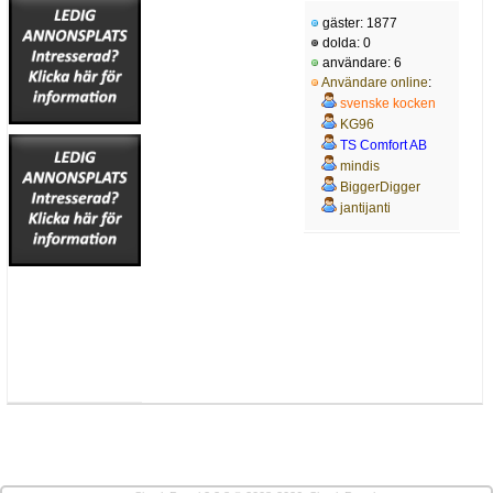
gäster: 1877
dolda: 0
användare: 6
Användare online
:
svenske kocken
KG96
TS Comfort AB
mindis
BiggerDigger
jantijanti