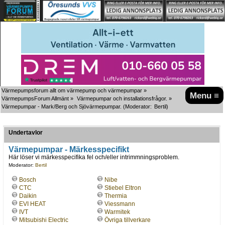
Värmepumpsforum allt om värmepump och värmepumpar
»
Menu ≡
VärmepumpsForum Allmänt
»
Värmepumpar och installationsfrågor.
»
Värmepumpar - Mark/Berg och Sjövärmepumpar.
(Moderator:
Bertil
)
Undertavlor
Värmepumpar - Märkesspecifikt
Här löser vi märkesspecifika fel och/eller intrimmningsproblem.
Moderator:
Bertil
Bosch
Nibe
CTC
Stiebel Eltron
Daikin
Thermia
EVI HEAT
Viessmann
IVT
Warmitek
Mitsubishi Electric
Övriga tillverkare