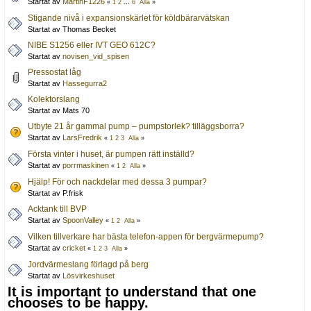
Startat av
MartinF1226
«
1
2
...
6
Alla
»
Stigande nivå i expansionskärlet för köldbärarvätskan
Startat av Thomas Becket
NIBE S1256 eller IVT GEO 612C?
Startat av
novisen_vid_spisen
Pressostat låg
Startat av
Hassegurra2
Kolektorslang
Startat av Mats 70
Utbyte 21 år gammal pump – pumpstorlek? tilläggsborra?
Startat av
LarsFredrik
«
1
2
3
Alla
»
Första vinter i huset, är pumpen rätt inställd?
Startat av
porrmaskinen
«
1
2
Alla
»
Hjälp! För och nackdelar med dessa 3 pumpar?
Startat av P.frisk
Acktank till BVP
Startat av
SpoonValley
«
1
2
Alla
»
Vilken tillverkare har bästa telefon-appen för bergvärmepump?
Startat av
cricket
«
1
2
3
Alla
»
Jordvärmeslang förlagd på berg
Startat av
Lösvirkeshuset
It is important to understand that one
chooses to be happy.