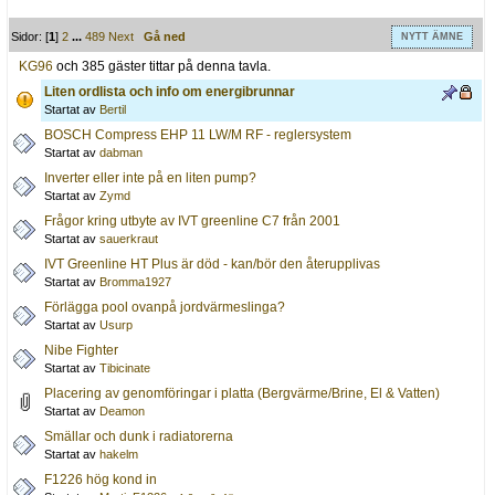
Sidor: [
1
]
2
...
489
Next
Gå ned
NYTT ÄMNE
KG96
och 385 gäster tittar på denna tavla.
Liten ordlista och info om energibrunnar
Startat av
Bertil
BOSCH Compress EHP 11 LW/M RF - reglersystem
Startat av
dabman
Inverter eller inte på en liten pump?
Startat av
Zymd
Frågor kring utbyte av IVT greenline C7 från 2001
Startat av
sauerkraut
IVT Greenline HT Plus är död - kan/bör den återupplivas
Startat av
Bromma1927
Förlägga pool ovanpå jordvärmeslinga?
Startat av
Usurp
Nibe Fighter
Startat av
Tibicinate
Placering av genomföringar i platta (Bergvärme/Brine, El & Vatten)
Startat av
Deamon
Smällar och dunk i radiatorerna
Startat av
hakelm
F1226 hög kond in