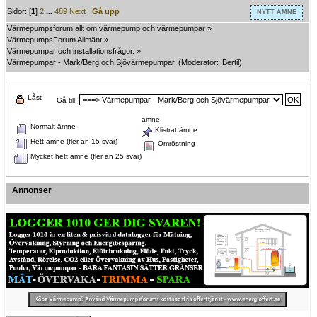
Sidor: [
1
]
2
...
489
Next
Gå upp
NYTT ÄMNE
Värmepumpsforum allt om värmepump och värmepumpar
»
VärmepumpsForum Allmänt
»
Värmepumpar och installationsfrågor.
»
Värmepumpar - Mark/Berg och Sjövärmepumpar.
(Moderator:
Bertil
)
Låst
Gå till:
ämne
Normalt ämne
Klistrat ämne
Hett ämne (fler än 15 svar)
Omröstning
Mycket hett ämne (fler än 25 svar)
Annonser