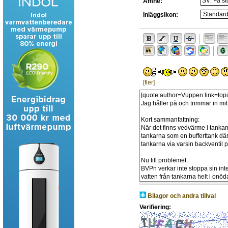
Ämne:
Inläggsikon:
[fler]
Bilagor och andra tillval
Verifiering: