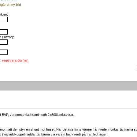
egär en ny bild
ilden:
(siffror):
r,
registrera dig här!
d BVP, vattenmantlad kamin och 2x500l acktankar.
nom att den styr en shunt mot huset. När det inte finns värme från veden funkar tankarna s
(via laddkoppel) laddar tankarna via varsin backventil på framledningen.