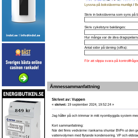
Lyssna på bokstäverna muntligt
/
B
Skriv in bokstäverna som syns på b
Skriv cykelstyre baklänges:
Hur många var de älva dragspelarna 
Antal sidor på tärning (siffra):
För att slippa svara på kontrollfrågo
Ämnessammanfattning
Skrivet av: Vuppen
«
skrivet:
19 september 2024, 19:52:24 »
Jag håller på och trimmar in mitt nyombyggda system me
Kort sammanfattning:
När det finns vedvärme i tankarna shuntar BVPn ut den ge
vattenvolymen med flytande kondensering. VP och eldstad 