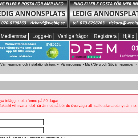
Medlemmar
Logga-in
Vanliga frågor
Registrera
Hjälp
Värmepumpar och installationsfrågor.
»
Värmepumpar - Mark/Berg och Sjövärmepumpar.
»
 nya inlägg i detta ämne på 50 dagar.
aktiskt vill svara i det här ämnet, så bör du överväga att istället starta ett nytt ämne.