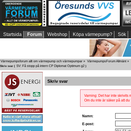
Startsida
Forum
Webshop
Köpa värmepump?
Sök
Värmepumpsforum allt om värmepump och värmepumpar
»
VärmepumpsForum Allmänt
»
SV: Få stopp på intern CP Diplomat Optimum g2
Skriv svar (
)
Skriv svar
Varning: Det har inte skrivits
Om du inte är säker på att du f
Namn:
E-post: