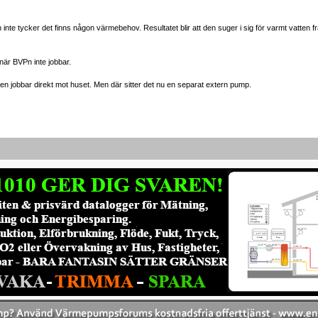
n inte tycker det finns någon värmebehov. Resultatet blir att den suger i sig för varmt vatten
 när BVPn inte jobbar.
r den jobbar direkt mot huset. Men där sitter det nu en separat extern pump.