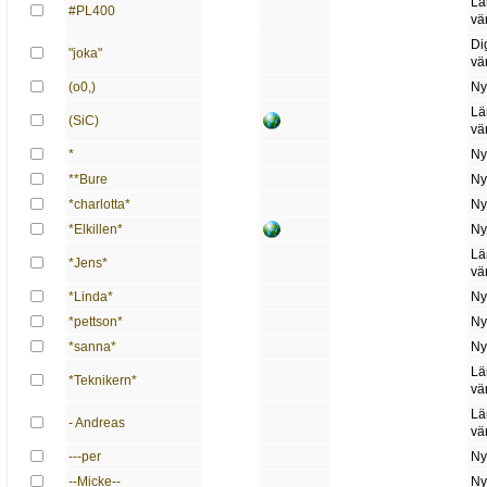
Lä
#PL400
vä
Di
"joka"
vä
(o0,)
Ny
Lä
(SiC)
vä
*
Ny
**Bure
Ny
*charlotta*
Ny
*Elkillen*
Ny
Lä
*Jens*
vä
*Linda*
Ny
*pettson*
Ny
*sanna*
Ny
Lä
*Teknikern*
vä
Lä
- Andreas
vä
---per
Ny
--Micke--
Ny