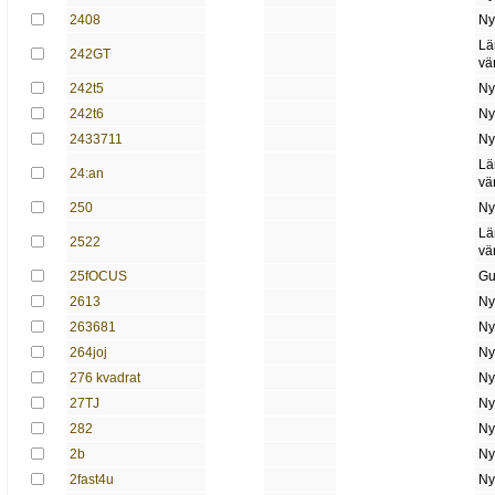
2408
Ny
Lä
242GT
vä
242t5
Ny
242t6
Ny
2433711
Ny
Lä
24:an
vä
250
Ny
Lä
2522
vä
25fOCUS
Gu
2613
Ny
263681
Ny
264joj
Ny
276 kvadrat
Ny
27TJ
Ny
282
Ny
2b
Ny
2fast4u
Ny