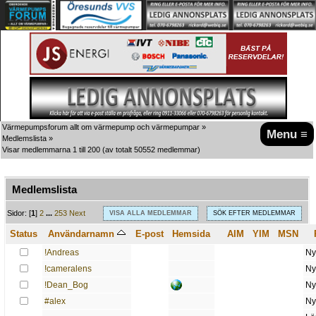
Värmepumpsforum allt om värmepump och värmepumpar
»
Menu ≡
Medlemslista
»
Visar medlemmarna 1 till 200
(av totalt 50552 medlemmar)
Medlemslista
A
B
C
D
E
F
G
H
I
J
K
L
M
N
O
P
Q
R
S
T
U
V
W
X
Y
Z
Sidor: [
1
]
2
...
253
Next
VISA ALLA MEDLEMMAR
SÖK EFTER MEDLEMMAR
Status
Användarnamn
E-post
Hemsida
AIM
YIM
MSN
!Andreas
Ny
!cameralens
Ny
!Dean_Bog
Ny
#alex
Ny