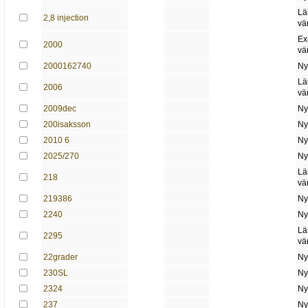
Lä
2,8 injection
vä
Ex
2000
vä
2000162740
Ny
Lä
2006
vä
2009dec
Ny
200isaksson
Ny
2010 6
Ny
2025/270
Ny
Lä
218
vä
219386
Ny
2240
Ny
Lä
2295
vä
22grader
Ny
230SL
Ny
2324
Ny
237
Ny