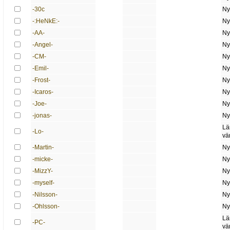
-30c
Ny
-:HeNkE:-
Ny
-AA-
Ny
-Angel-
Ny
-CM-
Ny
-Emil-
Ny
-Frost-
Ny
-Icaros-
Ny
-Joe-
Ny
-jonas-
Ny
Lä
-Lo-
vä
-Martin-
Ny
-micke-
Ny
-MizzY-
Ny
-myself-
Ny
-Nilsson-
Ny
-Ohlsson-
Ny
Lä
-PC-
vä