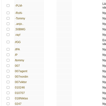
Lä
-PLM-
vä
-RoN-
Ny
-Tommy
Ny
..anjo..
Ny
.50BMG
Ny
.ray!
Ny
Ex
//GG
vä
//PA
Ny
/P
Ny
/tommy
Ny
007
Ny
007agent
Ny
007nordin
Ny
007viktor
Ny
010246
Ny
010707
Ny
018Niklas
Ny
0247
Ny