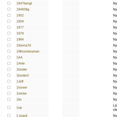
1947bengt
Ny
1949Stig
Ny
1952
Ny
1959
Ny
1977
Ny
1979
Ny
1984
Ny
19anna76
Ny
19thcenturyman
Ny
1AA
Ny
1Ante
Ny
1buster
Ny
1buster2
Ny
1Jeff
Ny
1looser
Ny
1micke
Ny
1tin
Ny
Lä
1up
vä
2 snack
Ny