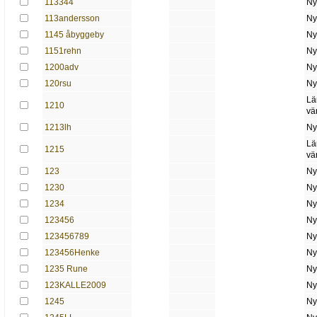
113344
Ny
113andersson
Ny
1145 åbyggeby
Ny
1151rehn
Ny
1200adv
Ny
120rsu
Ny
Lä
1210
vä
1213lh
Ny
Lä
1215
vä
123
Ny
1230
Ny
1234
Ny
123456
Ny
123456789
Ny
123456Henke
Ny
1235 Rune
Ny
123KALLE2009
Ny
1245
Ny