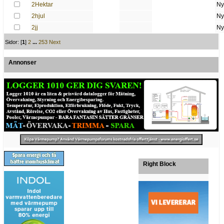
2Hektar
Ny
2hjul
Ny
2jj
Ny
Sidor: [
1
]
2
...
253
Next
Annonser
Right Block