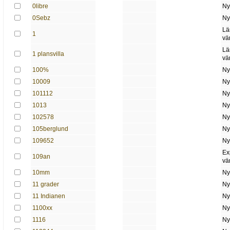
0libre
Ny
0Sebz
Ny
Lä
1
vä
Lä
1 plansvilla
vä
100%
Ny
10009
Ny
101112
Ny
1013
Ny
102578
Ny
105berglund
Ny
109652
Ny
Ex
109an
vä
10mm
Ny
11 grader
Ny
11 Indianen
Ny
1100xx
Ny
1116
Ny