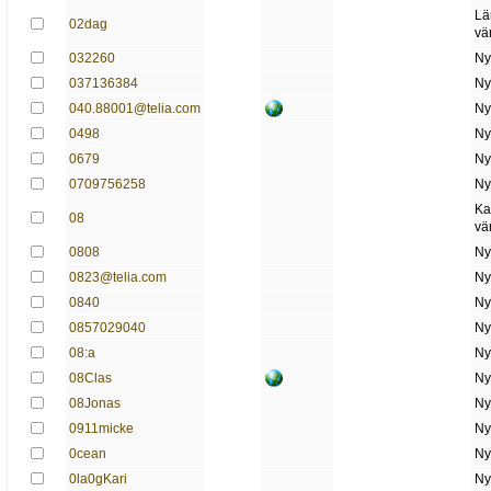
Lä
02dag
vä
032260
Ny
037136384
Ny
040.88001@telia.com
Ny
0498
Ny
0679
Ny
0709756258
Ny
Ka
08
vä
0808
Ny
0823@telia.com
Ny
0840
Ny
0857029040
Ny
08:a
Ny
08Clas
Ny
08Jonas
Ny
0911micke
Ny
0cean
Ny
0la0gKari
Ny