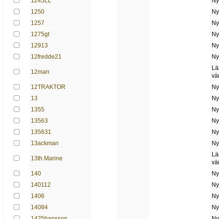
1245LL
Ny
1250
Ny
1257
Ny
1275gt
Ny
12913
Ny
12fredde21
Ny
Lä
12man
vä
12TRAKTOR
Ny
13
Ny
1355
Ny
13563
Ny
135631
Ny
13ackman
Ny
Lä
13th.Marine
vä
140
Ny
140112
Ny
1406
Ny
14084
Ny
1425hansson
Ny