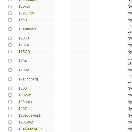
150kvm
Ny
152-1729
Ny
1560
Ny
Lä
164Anders
vä
170KJ
Ny
17374
Ny
175GD
Ny
Lä
1784
vä
17932
Ny
Lä
17sundberg
vä
1800
Ny
180kvm
Ny
188auto
Ny
1907
Ny
190ecosworth
Ny
190Evo2
Ny
194509224111
Ny