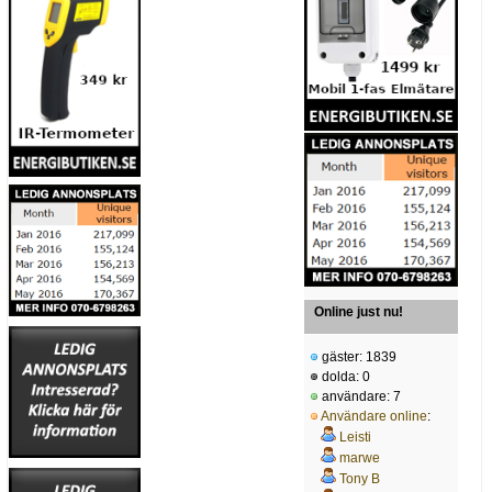
Online just nu!
gäster: 1839
dolda: 0
användare: 7
Användare online
:
Leisti
marwe
Tony B