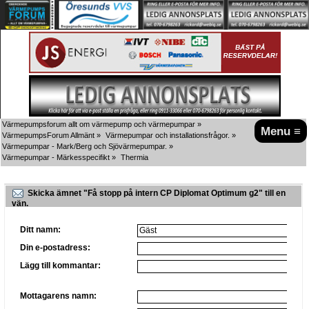
Värmepumpsforum allt om värmepump och värmepumpar
»
Menu ≡
VärmepumpsForum Allmänt
»
Värmepumpar och installationsfrågor.
»
Värmepumpar - Mark/Berg och Sjövärmepumpar.
»
Värmepumpar - Märkesspecifikt
»
Thermia
Skicka ämnet "Få stopp på intern CP Diplomat Optimum g2" till en
vän.
Ditt namn:
Din e-postadress:
Lägg till kommantar:
Mottagarens namn: