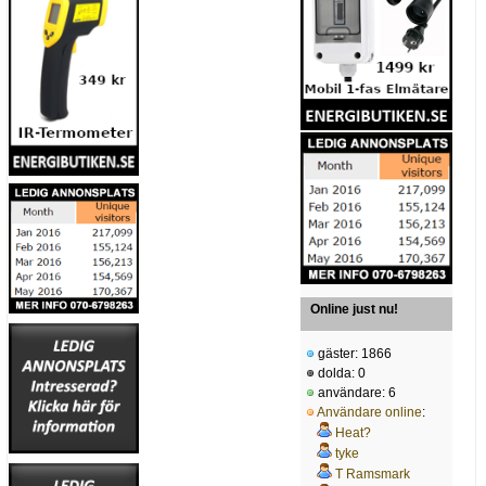
Online just nu!
gäster: 1866
dolda: 0
användare: 6
Användare online
:
Heat?
tyke
T Ramsmark