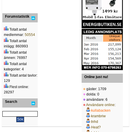
Forumstatistik
Totalt antal
medlemmar:
50554
Totalt antal
inlägg: 860993
Totalt antal
ämnen: 76997
Totalt antal
kategorier: 4
Totalt antal tavlor:
Online just nu!
129
Flest online:
gäster: 1709
28297
dolda: 0
användare: 6
Search
Användare online
:
kullabacken
krambriw
tnhd
Heat?