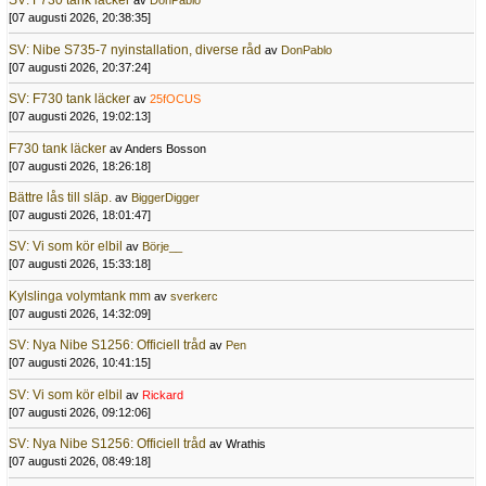
SV: F730 tank läcker
av
DonPablo
[07 augusti 2026, 20:38:35]
SV: Nibe S735-7 nyinstallation, diverse råd
av
DonPablo
[07 augusti 2026, 20:37:24]
SV: F730 tank läcker
av
25fOCUS
[07 augusti 2026, 19:02:13]
F730 tank läcker
av Anders Bosson
[07 augusti 2026, 18:26:18]
Bättre lås till släp.
av
BiggerDigger
[07 augusti 2026, 18:01:47]
SV: Vi som kör elbil
av
Börje__
[07 augusti 2026, 15:33:18]
Kylslinga volymtank mm
av
sverkerc
[07 augusti 2026, 14:32:09]
SV: Nya Nibe S1256: Officiell tråd
av
Pen
[07 augusti 2026, 10:41:15]
SV: Vi som kör elbil
av
Rickard
[07 augusti 2026, 09:12:06]
SV: Nya Nibe S1256: Officiell tråd
av Wrathis
[07 augusti 2026, 08:49:18]