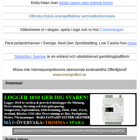
Kolla listan över
bästa casino utan svensk licens
Utforska Indols energieffektiva varmvattenberedare
Välkommen in i stugan, spela i lugn och ro hos
Casinostugan
Flest jackpotchanser i Sverige, Next Gen Sportsbetting, Live Casino hos
Hajper
Slotozilla i Sverige
är en erkänd och väletablerad gamblingplattform
Missa inte Värmepumpsforums oberoende kostnadsfria Offerttjänst!
www.energioffert.se
Annonser
Nyliga inlägg