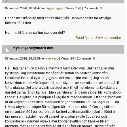
07 augusti 2026, 18:01:47 av
BiggerDigger
| Views: 128 | Comments: 3
Har ett litet skåpsläp med ett rätt dåligt lås. Behöver bättre för att våga
förvara nått i den.
Har ni nått förslag på hur jag löser det?
Read More
|
Skriv kommentar
Kylslinga volymtank mm
07 augusti 2026, 14:32:09 av
sverkerc
| Views: 99 | Comments: 0
Hej. Jag har en VP Daikin altherma 3 med aktiv kyla. Det här gäller min
kylslinga. Jag installerade för något år sedan en fläktkonvektor från
Polarheat för att få kyla. Jag gjorde det enkelt. (för enkelt) Jag anslöt
konvektorn via en växlingsventil, som styrdes av konvektorns av eller på, till
VP:s utgång. Det andra växlingsläget gick till ett litet element i kökskällaren
där det gärna får bli kallare. Men ventilen är långsam så det blir korta stopp
i flödet. Det gillar inte pumpen så jag får felmeddelanden. Ett annat problem
är att volymen är för liten. Manualen säger minimum 25 l. Ai säger 80 - 100
l. Mina utrymmen säger 50 möjligen 60 l. Kan det räcka? Om jag sätter in
en volymtank 50 l på returen och tar bort växlingsventilen skulle flödet bli
bra men en nackdel med att vattnet hela tiden skulle flöda i rör och
konvektor ock därmed orsaka mer kondensvatten och kanske bli ett
problem. men Nibe har ett förslag att man låter en parallel slinga gå från