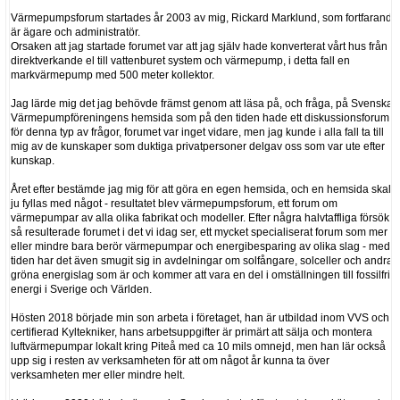
Värmepumpsforum startades år 2003 av mig, Rickard Marklund, som fortfarande
är ägare och administratör.
Orsaken att jag startade forumet var att jag själv hade konverterat vårt hus från
direktverkande el till vattenburet system och värmepump, i detta fall en
markvärmepump med 500 meter kollektor.
Jag lärde mig det jag behövde främst genom att läsa på, och fråga, på Svenska
Värmepumpföreningens hemsida som på den tiden hade ett diskussionsforum
för denna typ av frågor, forumet var inget vidare, men jag kunde i alla fall ta till
mig av de kunskaper som duktiga privatpersoner delgav oss som var ute efter
kunskap.
Året efter bestämde jag mig för att göra en egen hemsida, och en hemsida skall
ju fyllas med något - resultatet blev värmepumpsforum, ett forum om
värmepumpar av alla olika fabrikat och modeller. Efter några halvtaffliga försök
så resulterade forumet i det vi idag ser, ett mycket specialiserat forum som mer
eller mindre bara berör värmepumpar och energibesparing av olika slag - med
tiden har det även smugit sig in avdelningar om solfångare, solceller och andra
gröna energislag som är och kommer att vara en del i omställningen till fossilfri
energi i Sverige och Världen.
Hösten 2018 började min son arbeta i företaget, han är utbildad inom VVS och
certifierad Kyltekniker, hans arbetsuppgifter är primärt att sälja och montera
luftvärmepumpar lokalt kring Piteå med ca 10 mils omnejd, men han lär också
upp sig i resten av verksamheten för att om något år kunna ta över
verksamheten mer eller mindre helt.