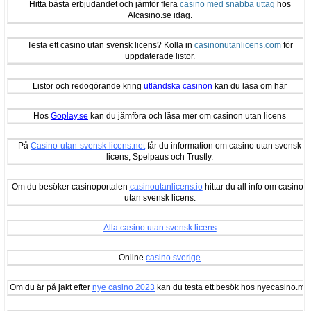
Hitta bästa erbjudandet och jämför flera
casino med snabba uttag
hos
Alcasino.se idag.
Testa ett casino utan svensk licens? Kolla in
casinonutanlicens.com
för
uppdaterade listor.
Listor och redogörande kring
utländska casinon
kan du läsa om här
Hos
Goplay.se
kan du jämföra och läsa mer om casinon utan licens
På
Casino-utan-svensk-licens.net
får du information om casino utan svensk
licens, Spelpaus och Trustly.
Om du besöker casinoportalen
casinoutanlicens.io
hittar du all info om casinon
utan svensk licens.
Alla casino utan svensk licens
Online
casino sverige
Om du är på jakt efter
nye casino 2023
kan du testa ett besök hos nyecasino.me