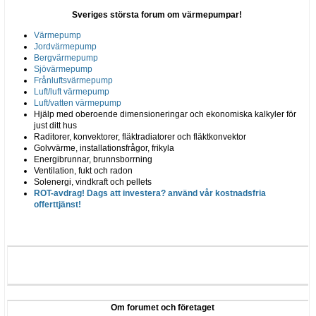
Sveriges största forum om värmepumpar!
Värmepump
Jordvärmepump
Bergvärmepump
Sjövärmepump
Frånluftsvärmepump
Luft/luft värmepump
Luft/vatten värmepump
Hjälp med oberoende dimensioneringar och ekonomiska kalkyler för
just ditt hus
Raditorer, konvektorer, fläktradiatorer och fläktkonvektor
Golvvärme, installationsfrågor, frikyla
Energibrunnar, brunnsborrning
Ventilation, fukt och radon
Solenergi, vindkraft och pellets
ROT-avdrag! Dags att investera? använd vår kostnadsfria
offerttjänst!
Om forumet och företaget