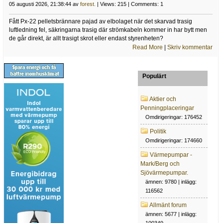
05 augusti 2026, 21:38:44 av
forest.
| Views: 215 | Comments: 1
Fått Px-22 pelletsbrännare pajad av elbolaget när det skarvad trasig
luftledning fel, säkringarna trasig där strömkabeln kommer in har bytt men
de går direkt, är allt trasigt skrot eller endast styrenheten?
Read More
|
Skriv kommentar
Populärt
Aktier och
Penningplaceringar
Omdirigeringar: 176452
Politik
Omdirigeringar: 174660
Värmepumpar -
Mark/Berg och
Sjövärmepumpar.
ämnen: 9780 | inlägg:
116562
Allmänt forum
ämnen: 5677 | inlägg: