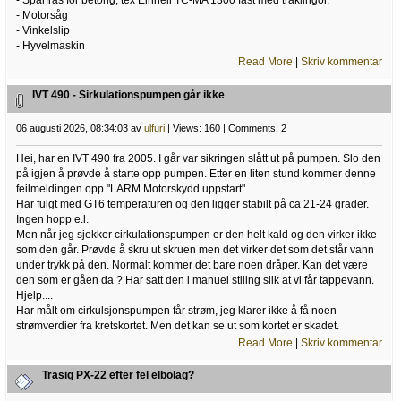
- Spårfräs för betong, tex Einhell TC-MA 1300 fast med träklingor.
- Motorsåg
- Vinkelslip
- Hyvelmaskin
Read More
|
Skriv kommentar
IVT 490 - Sirkulationspumpen går ikke
06 augusti 2026, 08:34:03 av
ulfuri
| Views: 160 | Comments: 2
Hei, har en IVT 490 fra 2005. I går var sikringen slått ut på pumpen. Slo den
på igjen å prøvde å starte opp pumpen. Etter en liten stund kommer denne
feilmeldingen opp "LARM Motorskydd uppstart".
Har fulgt med GT6 temperaturen og den ligger stabilt på ca 21-24 grader.
Ingen hopp e.l.
Men når jeg sjekker cirkulationspumpen er den helt kald og den virker ikke
som den går. Prøvde å skru ut skruen men det virker det som det står vann
under trykk på den. Normalt kommer det bare noen dråper. Kan det være
den som er gåen da ? Har satt den i manuel stiling slik at vi får tappevann.
Hjelp....
Har målt om cirkulsjonspumpen får strøm, jeg klarer ikke å få noen
strømverdier fra kretskortet. Men det kan se ut som kortet er skadet.
Read More
|
Skriv kommentar
Trasig PX-22 efter fel elbolag?