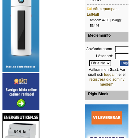
100349
Värmepumpar -
Luft/luft
ämnen: 4705 | inlägg:
53446
Medlemsinfo
Användarnamn:
Lösenord:
Välkommen
Gäst
. Var
snäll och
logga in
eller
registrera dig som ny
medlem
.
Right Block