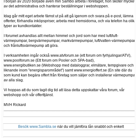
I början av 2020 började även min Sambo arbeta i företaget, hon sköter mycket
av det administrativa och hanterar beställningar i webshoppen.
Idag går mitt eget arbete fämst ut på att gå igenom och svara på e-post, lämna
offerter, förhandla inköpspriser, arbeta med hemsidorna, och via telefon ha olika
typer av kundkontakter.
I forumet avhandlas allt mellan himmel och jord som har med luft/luft-
värmepumpar, bergvärmepumpar, markvärmepumpar, luft/vatten-värmepumpar
och frånluftsvärmepump att göra.
I verksamheten ingår också www.atvforum.se (ett forum om fyrhjulingar/ATV),
www.poolforum.se (Ett forum om Pooler och SPA-bad),
www.energibutiken.se (Webshopp med dataloggrar, elmätare, tempgivare och
liknande inom "energisparområdet") samt www.energioffert.se (En site där du
som kund kan begära offert från företag som säljer och installerar värmepumpar
av alla slag.
Vi hoppas att du som tagit dig tid att läsa detta uppskattar våra forum, vår
webshopp och vår offerttjänst.
MVH Rickard
Besök www.Sambla.se
när du vill jämföra lån snabbt och enkelt