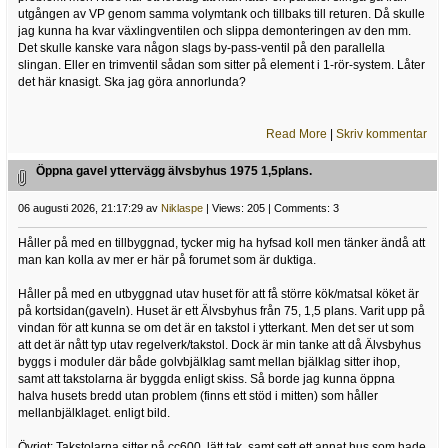
utgången av VP genom samma volymtank och tillbaks till returen. Då skulle
jag kunna ha kvar växlingventilen och slippa demonteringen av den mm.
Det skulle kanske vara någon slags by-pass-ventil på den parallella
slingan. Eller en trimventil sådan som sitter på element i 1-rör-system. Låter
det här knasigt. Ska jag göra annorlunda?
Read More
|
Skriv kommentar
Öppna gavel yttervägg älvsbyhus 1975 1,5plans.
06 augusti 2026, 21:17:29 av
Niklaspe
| Views: 205 | Comments: 3
Håller på med en tillbyggnad, tycker mig ha hyfsad koll men tänker ändå att
man kan kolla av mer er här på forumet som är duktiga.
Håller på med en utbyggnad utav huset för att få större kök/matsal köket är
på kortsidan(gaveln). Huset är ett Älvsbyhus från 75, 1,5 plans. Varit upp på
vindan för att kunna se om det är en takstol i ytterkant. Men det ser ut som
att det är nått typ utav regelverk/takstol. Dock är min tanke att då Älvsbyhus
byggs i moduler där både golvbjälklag samt mellan bjälklag sitter ihop,
samt att takstolarna är byggda enligt skiss. Så borde jag kunna öppna
halva husets bredd utan problem (finns ett stöd i mitten) som håller
mellanbjälklaget. enligt bild.
Övrigt: Takstolarna sitter på cc600, lätt tak, samt sett ett annat hus som hade