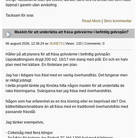
öppnat i gaveln utan avväxling.
Tacksam för svar.
Read More
|
Skriv kommentar
Maskin för att underlätta att fräsa golvvärme i befintlig golvspån?
06 augusti 2026, 12:36:24 av
SUNE73
| Views: 133 | Comments: 0
Håller på att planera för att fräsa golvvärme i befintlig golvspån.
Uppskattningsvis drygt 200 m2. 16/17 mm slang med plåt. En och en halv
plan med hel källare. En fördelare per plan.
Jag har i tidigare hus fräst med en vanlig överhandfräs. Det fungerar men
är riktigt jobbigt.
I detta projekt tänkte jag försöka hitta någon maskin för att underlätta de
raka fräsningarna. Svängarna kan jag fräsa med överhandsfräs.
Någon som har erfarenhet av en bra lösning eller en beprövad ide? Dvs
bättre/lättare/snabbare än att fräsa med en traditionell överhandsfräs med
passande frässtål.
Jag tänker exempelvis,
- Cirkelsåg med flera klingor.