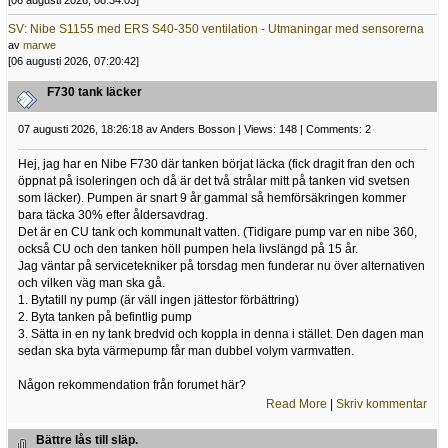
[06 augusti 2026, 08:34:03]
SV: Nibe S1155 med ERS S40-350 ventilation - Utmaningar med sensorerna
av
marwe
[06 augusti 2026, 07:20:42]
F730 tank läcker
07 augusti 2026, 18:26:18 av Anders Bosson | Views: 148 | Comments: 2
Hej, jag har en Nibe F730 där tanken börjat läcka (fick dragit fran den och
öppnat på isoleringen och då är det två strålar mitt på tanken vid svetsen
som läcker). Pumpen är snart 9 år gammal så hemförsäkringen kommer
bara täcka 30% efter åldersavdrag.
Det är en CU tank och kommunalt vatten. (Tidigare pump var en nibe 360,
också CU och den tanken höll pumpen hela livslängd på 15 år.
Jag väntar på servicetekniker på torsdag men funderar nu över alternativen
och vilken väg man ska gå.
1. Bytatill ny pump (är väll ingen jättestor förbättring)
2. Byta tanken på befintlig pump
3. Sätta in en ny tank bredvid och koppla in denna i stället. Den dagen man
sedan ska byta värmepump får man dubbel volym varmvatten.
Någon rekommendation från forumet här?
Read More
|
Skriv kommentar
Bättre lås till släp.