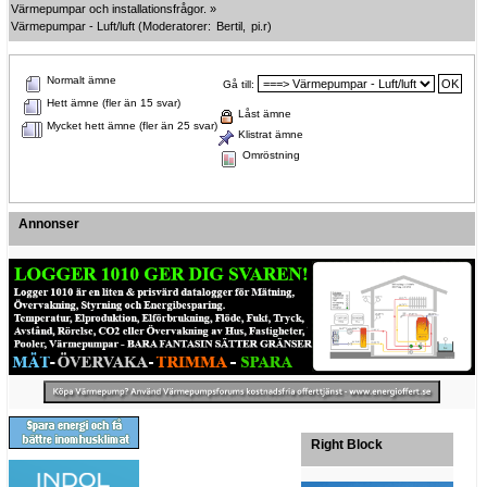
Värmepumpar och installationsfrågor.
»
Värmepumpar - Luft/luft
(Moderatorer:
Bertil
,
pi.r
)
Normalt ämne
Gå till:
Hett ämne (fler än 15 svar)
Låst ämne
Mycket hett ämne (fler än 25 svar)
Klistrat ämne
Omröstning
Annonser
Right Block