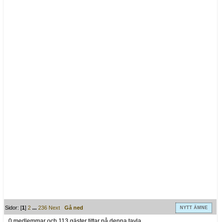
Sidor: [
1
]
2
...
236
Next
Gå ned
NYTT ÄMNE
0 medlemmar och 113 gäster tittar på denna tavla.