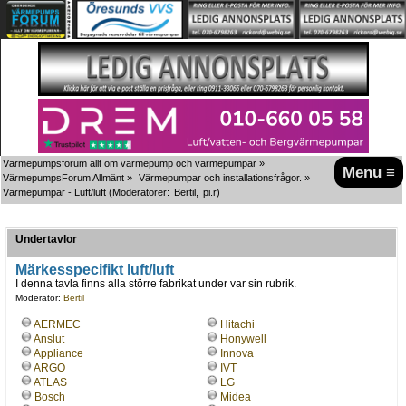
Värmepumpsforum allt om värmepump och värmepumpar
»
Menu ≡
VärmepumpsForum Allmänt
»
Värmepumpar och installationsfrågor.
»
Värmepumpar - Luft/luft
(Moderatorer:
Bertil
,
pi.r
)
Undertavlor
Märkesspecifikt luft/luft
I denna tavla finns alla större fabrikat under var sin rubrik.
Moderator:
Bertil
AERMEC
Hitachi
Anslut
Honywell
Appliance
Innova
ARGO
IVT
ATLAS
LG
Bosch
Midea