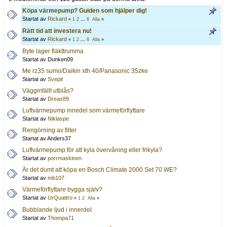
Köpa värmepump? Guiden som hjälper dig!
Startat av
Rickard
«
1
2
...
6
Alla
»
Rätt tid att investera nu!
Startat av
Rickard
«
1
2
...
8
Alla
»
Byte lager fläkttrumma
Startat av Dunken09
Me rz35 sumo/Daikin xth 40/Panasonic 35zke
Startat av
Svepit
Vägginfällt utblås?
Startat av
Dreas89
Luftvärmepump innedel som värmeförflyttare
Startat av
Niklaspe
Rengörning av filter
Startat av Anders37
Luftvärmepump för att kyla övervåning eller frikyla?
Startat av
porrmaskinen
Är det dumt att köpa en Bosch Climate 2000 Set 70 WE?
Startat av
mb107
Värmeförflyttare bygga själv?
Startat av
UrQuattro
«
1
2
Alla
»
Bubblande ljud i innerdel.
Startat av
Thompa71