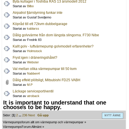
Byta kullager i Toshiba RAS 13 årsmodell 2012
Startat av
Bilbo
Airpatrol fjärrstyrning funkar inte
Startat av Gustaf Svedjemo
Köpråd till ett 72kvm dubbelgarage
Startat av
kablarss
Dålig golvvärme från dom längsta slingorna. F730 Nibe
Startat av Fredrik 83
Kallt golv - luftvärmepump golvmodell erfarenheter?
Startat av
Holmstock
Fryst igen i dräneringshålet?
Startat av
Webster
Val mellan olika värmepumpar till 50 kvm
Startat av
Nabben4
Dålig effekt plötsligt, Mitsubishi FD25 VABH
Startat av
M.P
Läckage serviceport/ventil
Startat av
atroback
It is important to understand that one
chooses to be happy.
Sidor: [
1
]
2
...
236
Next
Gå upp
NYTT ÄMNE
Värmepumpsforum allt om värmepump och värmepumpar
»
VärmepumpsForum Allmänt
»