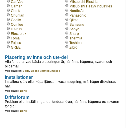
CanVac
Mitsubishi Electric
Carrier
Mitsubishi Heavy Industries
Chofu
Nordic Air
Chunlan
Panasonic
Coolix
Qlima
Comfee
Samsung
DAIKIN
Sanyo
Electrolux
Sharp
Foma
Thermia
Fujitsu
Toshiba
GREE
Zibro
Placering av inne och ute-del
Alla funderar vad bästa placeringen är, här finns frågorna, svaren och
bilderna!
Moderatorer:
Bertil
,
Bosse-värmepumpsdo
Installationer
Installera själv eller köpa tjänsten, vacumsugning, m.fl. frågor diskuteras
här.
Moderator:
Bertil
Driftsforum
Problem eller inställningar du funderar över, här finns frågorna och svaren
för dig!
Moderator:
Bertil