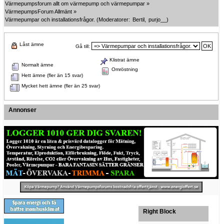
Värmepumpsforum allt om värmepump och värmepumpar
»
VärmepumpsForum Allmänt
»
Värmepumpar och installationsfrågor.
(Moderatorer:
Bertil
,
purjo__
)
Låst ämne
Gå till:
Klistrat ämne
Normalt ämne
Omröstning
Hett ämne (fler än 15 svar)
Mycket hett ämne (fler än 25 svar)
Annonser
Right Block