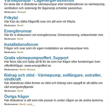
Värmepumpar - Lågenergi/Passivhus
En tavla där vi diskuterar värmepumpar eller kombinationer av värmepump,
ventilation och solenergi för lågenergi och/eller passivhus.
Moderator:
Rickard
Frikyla!
Här Kan du ställa frågor/få svar om allt som rör frikyla.
Moderator:
Bertil
Energibrunnar
Här för vi diskussion om energibrunnar. Dimensionering, erfarenheter mm.
Moderator:
Bertil
Installationsforum
Frågor och svar som rör egen installation av värmepumpar mm.
Moderator:
Bertil
Gratis värmepumpsoffert, Support
Här finns råd och hjälp att få för de som har frågor eller funderingar över
offertförfrågan. www.energioffert.se
Moderatorer:
Bertil
,
Rickard
Bidrag och stöd - Värmepump, solfångare, solceller,
vindkraft
Här diskuteras olika former av stöd och bidrag vars uppgift är att ställa om
vårt energiutnyttjande
Moderator:
Bertil
Övriga frågor
Här diskuterar vi allt som inte passar in under någon av de andra tavlorna.
Moderatorer:
Bertil
,
purjo__