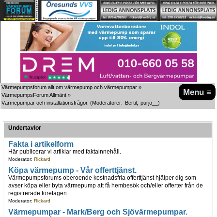
Värmepumpsforum allt om värmepump och värmepumpar
»
Menu ≡
VärmepumpsForum Allmänt
»
Värmepumpar och installationsfrågor.
(Moderatorer:
Bertil
,
purjo__
)
Undertavlor
Fakta i artikelform
Här publicerar vi artiklar med faktainnehåll.
Moderator:
Rickard
Köpa värmepump - Vår offerttjänst.
Värmepumpsforums oberoende kostnadsfria offerttjänst hjälper dig som
avser köpa eller byta värmepump att få hembesök och/eller offerter från de
registrerade företagen.
Moderator:
Rickard
Värmepumpar - Mark/Berg och Sjövärmepumpar.