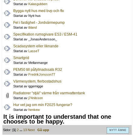
Startat av
Kalasgubben
Bygga nytt hus med bvp och ftx
Startat av Nytt hus
Fel i fastighet - Jordvärmepump
Startat av
ibland
Specifikation rumsgivare ES3 / ESM-41
Startat av _JonasAndersson_
Scadasystem eller liknande
Startat av
LasseT
Smartgrid
Startat av Mellanmange
PEM50 till påfyllnadssats R32
Startat av
FredrikJonsson77
Värmesystem, flerbostadshus
Startat av iggemigge
Radiatorer "stjäl" värme från varmvattentank
Startat av
j74nilsson
Hur vet jag om min F2025 fungerar?
Startat av
henkew
It is important to understand that one
chooses to be happy.
Sidor: [
1
]
2
...
13
Next
Gå upp
NYTT ÄMNE