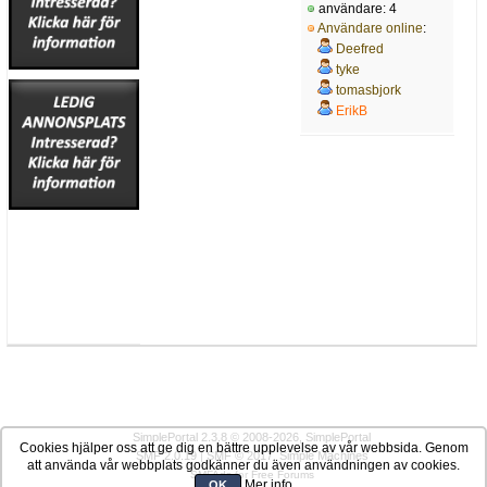
användare: 4
Användare online
:
Deefred
tyke
tomasbjork
ErikB
SimplePortal 2.3.8 © 2008-2026, SimplePortal
Cookies hjälper oss att ge dig en bättre upplevelse av vår webbsida. Genom
SMF 2.0.19
|
SMF © 2017
,
Simple Machines
att använda vår webbplats godkänner du även användningen av cookies.
SMFAds
for
Free Forums
Mer info
OK