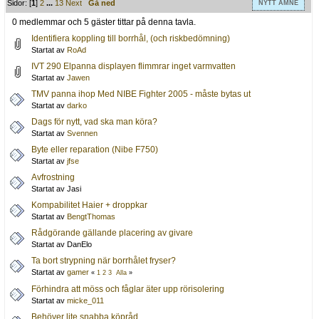
Sidor: [
1
]
2
...
13
Next
Gå ned
NYTT ÄMNE
0 medlemmar och 5 gäster tittar på denna tavla.
Identifiera koppling till borrhål, (och riskbedömning)
Startat av
RoAd
IVT 290 Elpanna displayen flimmrar inget varmvatten
Startat av
Jawen
TMV panna ihop Med NIBE Fighter 2005 - måste bytas ut
Startat av
darko
Dags för nytt, vad ska man köra?
Startat av
Svennen
Byte eller reparation (Nibe F750)
Startat av
jfse
Avfrostning
Startat av Jasi
Kompabilitet Haier + droppkar
Startat av
BengtThomas
Rådgörande gällande placering av givare
Startat av DanElo
Ta bort strypning när borrhålet fryser?
Startat av
gamer
«
1
2
3
Alla
»
Förhindra att möss och fåglar äter upp rörisolering
Startat av
micke_011
Behöver lite snabba köpråd.