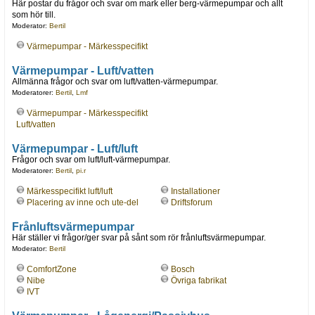
Här postar du frågor och svar om mark eller berg-värmepumpar och allt
som hör till.
Moderator:
Bertil
Värmepumpar - Märkesspecifikt
Värmepumpar - Luft/vatten
Allmänna frågor och svar om luft/vatten-värmepumpar.
Moderatorer:
Bertil
,
Lmf
Värmepumpar - Märkesspecifikt
Luft/vatten
Värmepumpar - Luft/luft
Frågor och svar om luft/luft-värmepumpar.
Moderatorer:
Bertil
,
pi.r
Märkesspecifikt luft/luft
Installationer
Placering av inne och ute-del
Driftsforum
Frånluftsvärmepumpar
Här ställer vi frågor/ger svar på sånt som rör frånluftsvärmepumpar.
Moderator:
Bertil
ComfortZone
Bosch
Nibe
Övriga fabrikat
IVT