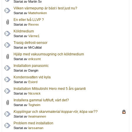
Startat av Martin Sv
Vilken värmepump är bäst i test just nu?
Startat av
Mattehonken
En eller två LLVP ?
Startat av
Rexrex
Köldmedium
Startat av
Värme1
Trasig defrost-sensor
Startat av MrCulldal
Hjälp med vakuumsugning och köldmedium
Startat av
erikssmt
Installation panasonic
Startat av Dangin
Kondensvatten vid kyla
Startat av
Esiord
Installation Mitsubishi Hero med 5 års garanti
Startat av
Nicsnick
Installera gammal luft/luft, värt det?
Startat av
Tegheim
Kopplingar och skarvmaterial koppar-rör, köpa var??
Startat av
heatmannen
Problem med installation
Startat av
larssaman