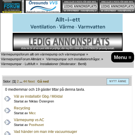
Värmepumpsforum allt om värmepump och värmepumpar
»
Menu ≡
VärmepumpsForum Allmänt
»
Värmepumpar och installationsfrågor.
»
Värmepumpar - Luft/luft
»
Installationer
(Moderator:
Bertil
)
Sidor: [
1
]
2
...
44
Next
Gå ned
NYTT ÄMNE
0 medlemmar och 19 gäster tittar på denna tavla.
Väl av installatör Gbg / Möldal
Startat av Niklas Östergren
Recycling
Startat av
Micc
Värmepump vs AC
Startat av
Posthuset
Vad händer om man inte vacuumsuger