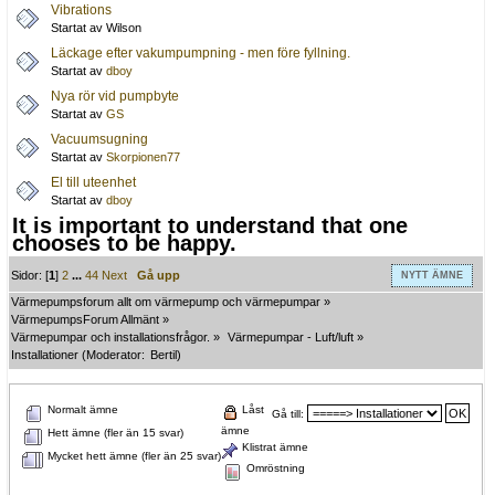
Vibrations
Startat av Wilson
Läckage efter vakumpumpning - men före fyllning.
Startat av
dboy
Nya rör vid pumpbyte
Startat av
GS
Vacuumsugning
Startat av
Skorpionen77
El till uteenhet
Startat av
dboy
It is important to understand that one
chooses to be happy.
Sidor: [
1
]
2
...
44
Next
Gå upp
NYTT ÄMNE
Värmepumpsforum allt om värmepump och värmepumpar
»
VärmepumpsForum Allmänt
»
Värmepumpar och installationsfrågor.
»
Värmepumpar - Luft/luft
»
Installationer
(Moderator:
Bertil
)
Normalt ämne
Låst
Gå till:
ämne
Hett ämne (fler än 15 svar)
Klistrat ämne
Mycket hett ämne (fler än 25 svar)
Omröstning