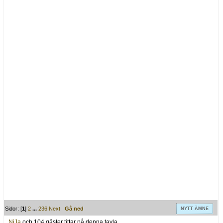
Sidor: [
1
]
2
...
236
Next
Gå ned
NYTT ÄMNE
NiJa
och 104 gäster tittar på denna tavla.