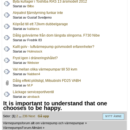
Byta kullager i Toshiba RAS 13 årsmodell 2012
Startat av
Bilbo
Airpatrol fjärrstyrning funkar inte
Startat av Gustaf Svedjemo
Köpråd till ett 72kvm dubbelgarage
Startat av
kablarss
Dålig golvvärme från dom längsta slingorna. F730 Nibe
Startat av Fredrik 83
Kallt golv - luftvärmepump golvmodell erfarenheter?
Startat av
Holmstock
Fryst igen i dräneringshålet?
Startat av
Webster
Val mellan olika värmepumpar till 50 kvm
Startat av
Nabben4
Dålig effekt plötsligt, Mitsubishi FD25 VABH
Startat av
M.P
Läckage serviceport/ventil
Startat av
atroback
It is important to understand that one
chooses to be happy.
Sidor: [
1
]
2
...
236
Next
Gå upp
NYTT ÄMNE
Värmepumpsforum allt om värmepump och värmepumpar
»
VärmepumpsForum Allmänt
»