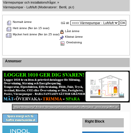
Värmepumpar och installationsfrågor.
»
Värmepumpar - Luft/luft
(Moderatorer:
Bertil
,
pi.r
)
Normalt ämne
Gå till:
Hett ämne (fler än 15 svar)
Låst ämne
Mycket hett ämne (fler än 25 svar)
Klistrat ämne
Omröstning
Annonser
Right Block