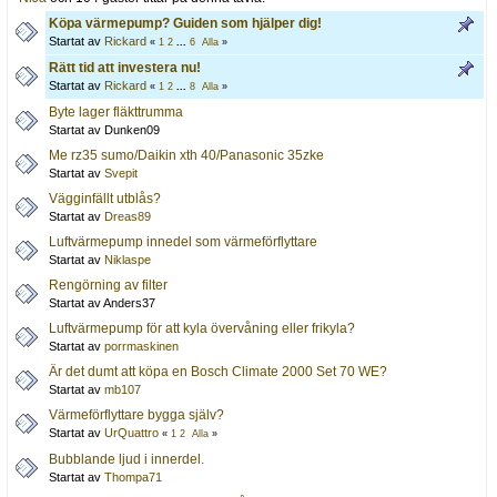
Köpa värmepump? Guiden som hjälper dig!
Startat av
Rickard
«
1
2
...
6
Alla
»
Rätt tid att investera nu!
Startat av
Rickard
«
1
2
...
8
Alla
»
Byte lager fläkttrumma
Startat av Dunken09
Me rz35 sumo/Daikin xth 40/Panasonic 35zke
Startat av
Svepit
Vägginfällt utblås?
Startat av
Dreas89
Luftvärmepump innedel som värmeförflyttare
Startat av
Niklaspe
Rengörning av filter
Startat av Anders37
Luftvärmepump för att kyla övervåning eller frikyla?
Startat av
porrmaskinen
Är det dumt att köpa en Bosch Climate 2000 Set 70 WE?
Startat av
mb107
Värmeförflyttare bygga själv?
Startat av
UrQuattro
«
1
2
Alla
»
Bubblande ljud i innerdel.
Startat av
Thompa71