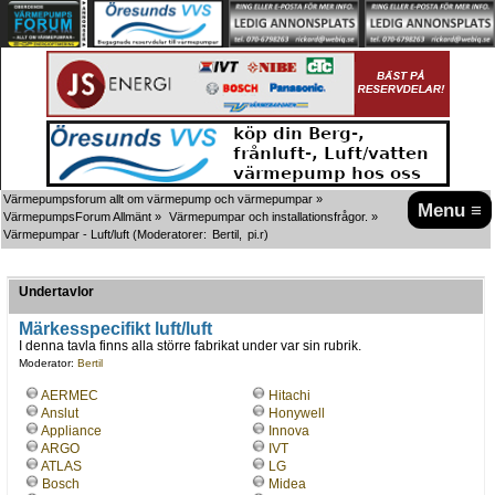
Värmepumpsforum allt om värmepump och värmepumpar
»
Menu ≡
VärmepumpsForum Allmänt
»
Värmepumpar och installationsfrågor.
»
Värmepumpar - Luft/luft
(Moderatorer:
Bertil
,
pi.r
)
Undertavlor
Märkesspecifikt luft/luft
I denna tavla finns alla större fabrikat under var sin rubrik.
Moderator:
Bertil
AERMEC
Hitachi
Anslut
Honywell
Appliance
Innova
ARGO
IVT
ATLAS
LG
Bosch
Midea