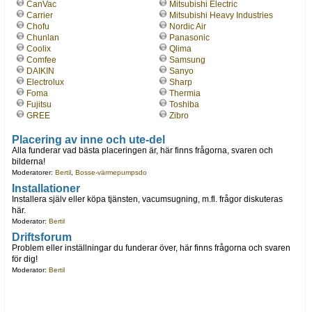
CanVac
Mitsubishi Electric
Carrier
Mitsubishi Heavy Industries
Chofu
Nordic Air
Chunlan
Panasonic
Coolix
Qlima
Comfee
Samsung
DAIKIN
Sanyo
Electrolux
Sharp
Foma
Thermia
Fujitsu
Toshiba
GREE
Zibro
Placering av inne och ute-del
Alla funderar vad bästa placeringen är, här finns frågorna, svaren och
bilderna!
Moderatorer:
Bertil
,
Bosse-värmepumpsdo
Installationer
Installera själv eller köpa tjänsten, vacumsugning, m.fl. frågor diskuteras
här.
Moderator:
Bertil
Driftsforum
Problem eller inställningar du funderar över, här finns frågorna och svaren
för dig!
Moderator:
Bertil