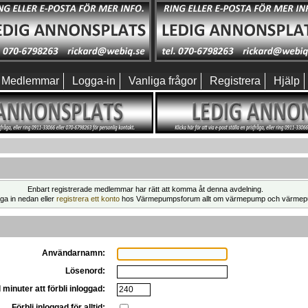
Medlemmar
Logga-in
Vanliga frågor
Registrera
Hjälp
Enbart registrerade medlemmar har rätt att komma åt denna avdelning.
ga in nedan eller
registrera ett konto
hos Värmepumpsforum allt om värmepump och värmep
Användarnamn:
Lösenord:
 minuter att förbli inloggad:
Förbli inloggad för alltid: