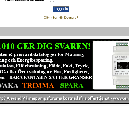
Glömt bort ditt lösenord?