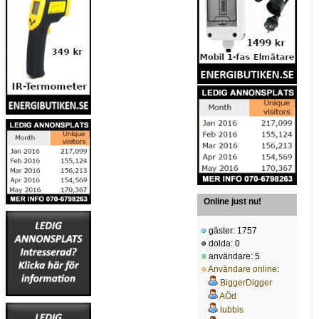
Online just nu!
gäster: 1757
dolda: 0
användare: 5
Användare online
:
BiggerDigger
AÖd
lubbis