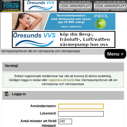
Värmepumpsforum allt om värmepump och värmepumpar
Menu ≡
Varning!
Enbart registrerade medlemmar har rätt att komma åt denna avdelning.
Vänligen logga in nedan eller
registrera ett konto
hos Värmepumpsforum allt om
värmepump och värmepumpar.
Logga-in
Användarnamn:
Lösenord:
Antal minuter att förbli
inloggad: