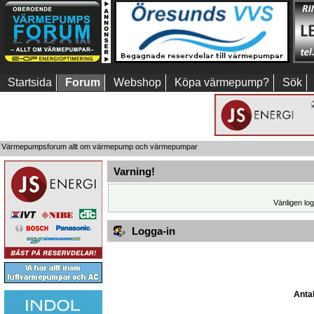
Startsida
Forum
Webshop
Köpa värmepump?
Sök
Värmepumpsforum allt om värmepump och värmepumpar
Varning!
Vänligen log
Logga-in
Antal