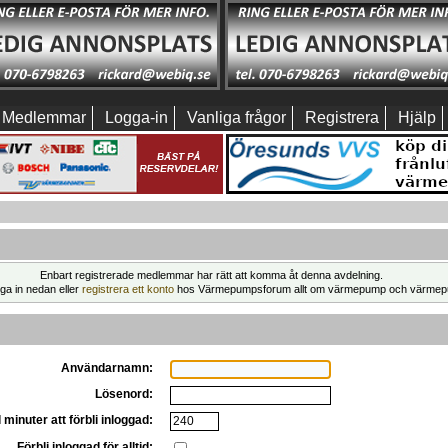
Medlemmar
Logga-in
Vanliga frågor
Registrera
Hjälp
Enbart registrerade medlemmar har rätt att komma åt denna avdelning.
ga in nedan eller
registrera ett konto
hos Värmepumpsforum allt om värmepump och värmep
Användarnamn:
Lösenord:
 minuter att förbli inloggad:
Förbli inloggad för alltid: