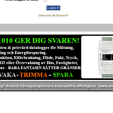
Glömt bort ditt lösenord?