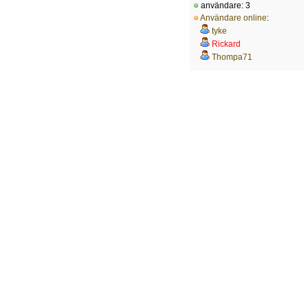
användare: 3
Användare online
:
tyke
Rickard
Thompa71