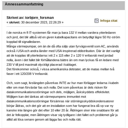
Ämnessammanfattning
Skrivet av: torbjorn_forsman
Infoga citat
«
skrivet:
30 december 2023, 22:26:29 »
I de norska m fl IT-systemen får man ju bara 132 V mellan vardera ytterledaren
och jord, det blir alltså vid en given kabelkapacitans en betydligt lägre 50 Hz-ström
kopplad till signalledaren.
Många värmepumpar, om än de då ofta säljs utan fyrvägsventil som AC, används
också i USA och andra länder med USA-inspirerad eldistribution. Där är det vanligt
att de kopplas till ytterledarna i ett 2 x 115 eller 2 x 120 V enfasnät med jordad
nolla, även i det fallet blir förhållandena bättre än om man lyckas få en ledare med
230 V till jord maximalt olyckligt placerad i kablaget.
Det förekommer också, i vissa amerikanska delstater, att de matas mellan två
faser i ett 120/208 V trefasnät.
Och, som sagt, livslängden påverkas INTE av hur man förlägger ledarna i kabeln
eller om man förväxlar fas och nolla. Det som påverkas är dels risken för
datakommunikationsstörningar och dels, möjligen, åskskyddets effektivitet.
Möjligen kan det tänkas att värmepumpens immunitet mot
datakommunikationsstörningar försämras när störningsskyddskondensatorer
börjar åldras, och det gör att en installation som har fungerat bra då vp var ny
kanske inte längre gör det efter 10 eller 20 år. Åldringen sker inte snabbare för att
det är felkopplat, men åldringen visar sig tydligare i det fallet och problemet går ju
alltid att lösa senare genom att lägga fas och nolla rätt.