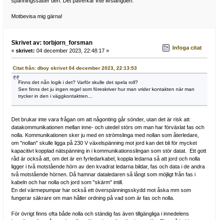
spänningssätter den. Det påverkar inte livslängden.
Motbevisa mig gärna!
Skrivet av: torbjorn_forsman
Infoga citat
«
skrivet:
04 december 2023, 22:48:17 »
Citat från: dboy skrivet 04 december 2023, 22:13:53
Finns det nån logik i det? Varför skulle det spela roll?
Sen finns det ju ingen regel som föreskriver hur man vrider kontakten när man
trycker in den i väggkontaktren...
Det brukar inte vara frågan om att någonting går sönder, utan det är risk att
datakommunikationen mellan inne- och utedel störs om man har förväxlat fas och
nolla. Kommunikationen sker ju med en strömslinga med nollan som återledare,
om "nollan" skulle ligga på 230 V växelspänning mot jord kan det bli för mycket
kapacitivt kopplad nätspänning in i kommunikationsslingan som stör datat. Ett gott
råd är också att, om det är en fyrledarkabel, koppla ledarna så att jord och nolla
ligger i två motstående hörn av den kvadrat ledarna bildar, fas och data i de andra
två motstående hörnen. Då hamnar dataledaren så långt som möjligt från fas i
kabeln och har nolla och jord som "skärm" intill.
En del värmepumpar har också ett överspänningsskydd mot åska mm som
fungerar säkrare om man håller ordning på vad som är fas och nolla.
För övrigt finns ofta både nolla och ständig fas även tillgängliga i innedelens