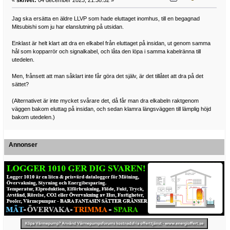
«
skrivet:
04 december 2023, 21:38:52 »
Jag ska ersätta en äldre LLVP som hade eluttaget inomhus, till en begagnad
Mitsubishi som ju har elanslutning på utsidan.
Enklast är helt klart att dra en elkabel från eluttaget på insidan, ut genom samma
hål som kopparrör och signalkabel, och låta den löpa i samma kabelränna till
utedelen.
Men, frånsett att man såklart inte får göra det själv, är det tillåtet att dra på det
sättet?
(Alternativet är inte mycket svårare det, då får man dra elkabeln raktgenom
väggen bakom eluttag på insidan, och sedan klamra längsväggen till lämplig höjd
bakom utedelen.)
Annonser