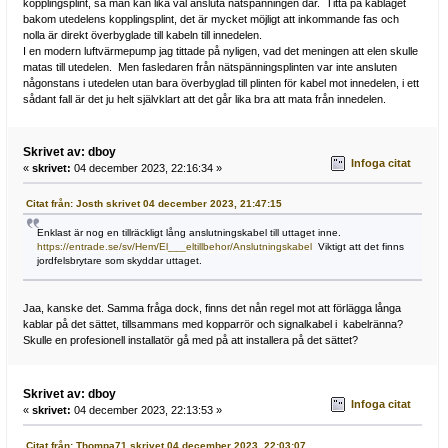
kopplingsplint, så man kan lika väl ansluta nätspänningen där. Titta på kablaget
bakom utedelens kopplingsplint, det är mycket möjligt att inkommande fas och
nolla är direkt överbyglade till kabeln till innedelen.
I en modern luftvärmepump jag tittade på nyligen, vad det meningen att elen skulle
matas till utedelen. Men fasledaren från nätspänningsplinten var inte ansluten
någonstans i utedelen utan bara överbyglad till plinten för kabel mot innedelen, i ett
sådant fall är det ju helt självklart att det går lika bra att mata från innedelen.
Skrivet av: dboy
Infoga citat
«
skrivet:
04 december 2023, 22:16:34 »
Citat från: Josth skrivet 04 december 2023, 21:47:15
Enklast är nog en tillräckligt lång anslutningskabel till uttaget inne.
https://entrade.se/sv/Hem/El___eltillbehor/Anslutningskabel
Viktigt att det finns
jordfelsbrytare som skyddar uttaget.
Jaa, kanske det. Samma fråga dock, finns det nån regel mot att förlägga långa
kablar på det sättet, tillsammans med kopparrör och signalkabel i kabelränna?
Skulle en profesionell installatör gå med på att installera på det sättet?
Skrivet av: dboy
Infoga citat
«
skrivet:
04 december 2023, 22:13:53 »
Citat från: Thompa71 skrivet 04 december 2023, 22:03:07