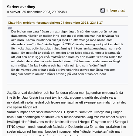
Skrivet av: dboy
Infoga citat
«
skrivet:
30 december 2023, 20:29:38 »
Citat från: torbjorn_forsman skrivet 04 december 2023, 22:48:17
Det brukar inte vara frågan om att någonting går sönder, utan det är risk att
datakommunikationen mellan inne- och utedel störs om man har förväxlat fas
och nolla. Kommunikationen sker ju med en strömslinga med nollan som
återledare, om "nollan" skulle ligga på 230 V växelspänning mot jord kan det bli
för mycket kapacitivt kopplad nätspänning in i kommunikationsslingan som stör
datat. Ett gott råd är också att, om det är en fyrledarkabel, koppla ledarna så
att jord och nolla ligger i två motstående hörn av den kvadrat ledarna bildar, fas
och data i de andra två motstående hörnen. Då hamnar dataledaren så långt
som möjligt från fas i kabeln och har nolla och jord som "skärm" intill.
En del värmepumpar har också ett överspänningsskydd mot åska mm som
fungerar säkrare om man håller ordning på vad som är fas och nolla.
Jag läser vad du skriver och har funderat på det men jag undrar om detta ändå
inte är fel. Jag förstår inte rent tekniskt ditt argument varför det skulle vara
riskabelt att växla neutral och ledare men jag har ett exempel som talar för att det
inte spelar bågon roll.
Värmepumpar som sitter monterade i IT system, som t.ex. i Norge har ju ingen
nolla, utan spänningen är istället 230 V mellan faserna. Jag tror inte att det skiljer i
livslängd eller felfrekvens mellan lvp installerade i Norge i IT system och i Sverige i
i TNC system med neutral och fasledare. Det borde tala för att det i praktiken inte
spelar någon roll hur man kopplar in pumpen eller ”vänder kontakten” när man