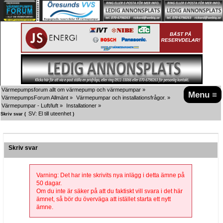
Värmepumpsforum allt om värmepump och värmepumpar
»
Menu ≡
VärmepumpsForum Allmänt
»
Värmepumpar och installationsfrågor.
»
Värmepumpar - Luft/luft
»
Installationer
»
SV: El till uteenhet
Skriv svar (
)
Skriv svar
Varning: Det har inte skrivits nya inlägg i detta ämne på
50 dagar.
Om du inte är säker på att du faktiskt vill svara i det här
ämnet, så bör du överväga att istället starta ett nytt
ämne.