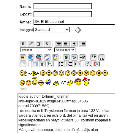
Namn:
E-post:
Ämne:
Inläggsikon:
[fler]