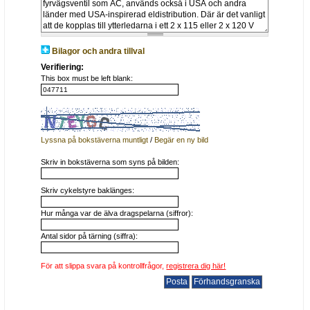
Bilagor och andra tillval
Verifiering:
This box must be left blank:
Lyssna på bokstäverna muntligt
/
Begär en ny bild
Skriv in bokstäverna som syns på bilden:
Skriv cykelstyre baklänges:
Hur många var de älva dragspelarna (siffror):
Antal sidor på tärning (siffra):
För att slippa svara på kontrollfrågor,
registrera dig här!