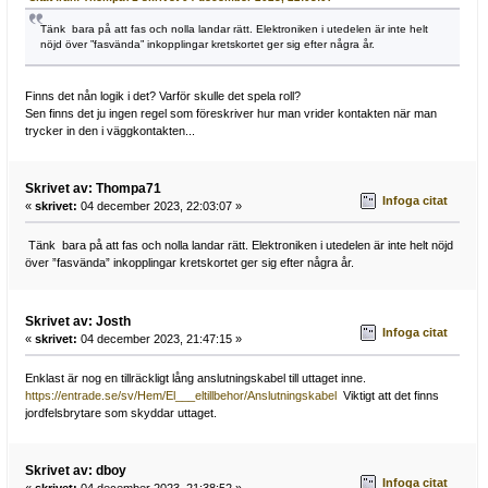
Tänk bara på att fas och nolla landar rätt. Elektroniken i utedelen är inte helt
nöjd över ”fasvända” inkopplingar kretskortet ger sig efter några år.
Finns det nån logik i det? Varför skulle det spela roll?
Sen finns det ju ingen regel som föreskriver hur man vrider kontakten när man
trycker in den i väggkontakten...
Skrivet av: Thompa71
Infoga citat
«
skrivet:
04 december 2023, 22:03:07 »
Tänk bara på att fas och nolla landar rätt. Elektroniken i utedelen är inte helt nöjd
över ”fasvända” inkopplingar kretskortet ger sig efter några år.
Skrivet av: Josth
Infoga citat
«
skrivet:
04 december 2023, 21:47:15 »
Enklast är nog en tillräckligt lång anslutningskabel till uttaget inne.
https://entrade.se/sv/Hem/El___eltillbehor/Anslutningskabel
Viktigt att det finns
jordfelsbrytare som skyddar uttaget.
Skrivet av: dboy
Infoga citat