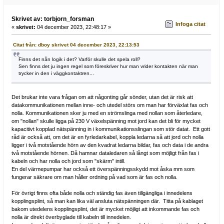
Skrivet av: torbjorn_forsman
Infoga citat
«
skrivet:
04 december 2023, 22:48:17 »
Citat från: dboy skrivet 04 december 2023, 22:13:53
Finns det nån logik i det? Varför skulle det spela roll?
Sen finns det ju ingen regel som föreskriver hur man vrider kontakten när man
trycker in den i väggkontaktren...
Det brukar inte vara frågan om att någonting går sönder, utan det är risk att
datakommunikationen mellan inne- och utedel störs om man har förväxlat fas och
nolla. Kommunikationen sker ju med en strömslinga med nollan som återledare,
om "nollan" skulle ligga på 230 V växelspänning mot jord kan det bli för mycket
kapacitivt kopplad nätspänning in i kommunikationsslingan som stör datat. Ett gott
råd är också att, om det är en fyrledarkabel, koppla ledarna så att jord och nolla
ligger i två motstående hörn av den kvadrat ledarna bildar, fas och data i de andra
två motstående hörnen. Då hamnar dataledaren så långt som möjligt från fas i
kabeln och har nolla och jord som "skärm" intill.
En del värmepumpar har också ett överspänningsskydd mot åska mm som
fungerar säkrare om man håller ordning på vad som är fas och nolla.
För övrigt finns ofta både nolla och ständig fas även tillgängliga i innedelens
kopplingsplint, så man kan lika väl ansluta nätspänningen där. Titta på kablaget
bakom utedelens kopplingsplint, det är mycket möjligt att inkommande fas och
nolla är direkt överbyglade till kabeln till innedelen.