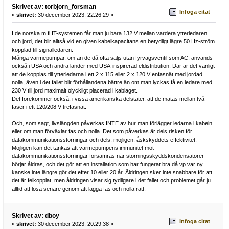
Skrivet av: torbjorn_forsman
Infoga citat
«
skrivet:
30 december 2023, 22:26:29 »
I de norska m fl IT-systemen får man ju bara 132 V mellan vardera ytterledaren
och jord, det blir alltså vid en given kabelkapacitans en betydligt lägre 50 Hz-ström
kopplad till signalledaren.
Många värmepumpar, om än de då ofta säljs utan fyrvägsventil som AC, används
också i USA och andra länder med USA-inspirerad eldistribution. Där är det vanligt
att de kopplas till ytterledarna i ett 2 x 115 eller 2 x 120 V enfasnät med jordad
nolla, även i det fallet blir förhållandena bättre än om man lyckas få en ledare med
230 V till jord maximalt olyckligt placerad i kablaget.
Det förekommer också, i vissa amerikanska delstater, att de matas mellan två
faser i ett 120/208 V trefasnät.
Och, som sagt, livslängden påverkas INTE av hur man förlägger ledarna i kabeln
eller om man förväxlar fas och nolla. Det som påverkas är dels risken för
datakommunikationsstörningar och dels, möjligen, åskskyddets effektivitet.
Möjligen kan det tänkas att värmepumpens immunitet mot
datakommunikationsstörningar försämras när störningsskyddskondensatorer
börjar åldras, och det gör att en installation som har fungerat bra då vp var ny
kanske inte längre gör det efter 10 eller 20 år. Åldringen sker inte snabbare för att
det är felkopplat, men åldringen visar sig tydligare i det fallet och problemet går ju
alltid att lösa senare genom att lägga fas och nolla rätt.
Skrivet av: dboy
Infoga citat
«
skrivet:
30 december 2023, 20:29:38 »