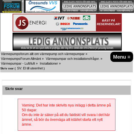
Värmepumpsforum allt om värmepump och värmepumpar
»
Menu ≡
VärmepumpsForum Allmänt
»
Värmepumpar och installationsfrågor.
»
Värmepumpar - Luft/luft
»
Installationer
»
SV: El till uteenhet
Skriv svar (
)
Skriv svar
Varning: Det har inte skrivits nya inlägg i detta ämne på
50 dagar.
Om du inte är säker på att du faktiskt vill svara i det här
ämnet, så bör du överväga att istället starta ett nytt
ämne.