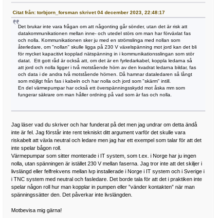
Citat från: torbjorn_forsman skrivet 04 december 2023, 22:48:17
Det brukar inte vara frågan om att någonting går sönder, utan det är risk att
datakommunikationen mellan inne- och utedel störs om man har förväxlat fas
och nolla. Kommunikationen sker ju med en strömslinga med nollan som
återledare, om "nollan" skulle ligga på 230 V växelspänning mot jord kan det bli
för mycket kapacitivt kopplad nätspänning in i kommunikationsslingan som stör
datat. Ett gott råd är också att, om det är en fyrledarkabel, koppla ledarna så
att jord och nolla ligger i två motstående hörn av den kvadrat ledarna bildar, fas
och data i de andra två motstående hörnen. Då hamnar dataledaren så långt
som möjligt från fas i kabeln och har nolla och jord som "skärm" intill.
En del värmepumpar har också ett överspänningsskydd mot åska mm som
fungerar säkrare om man håller ordning på vad som är fas och nolla.
Jag läser vad du skriver och har funderat på det men jag undrar om detta ändå
inte är fel. Jag förstår inte rent tekniskt ditt argument varför det skulle vara
riskabelt att växla neutral och ledare men jag har ett exempel som talar för att det
inte spelar bågon roll.
Värmepumpar som sitter monterade i IT system, som t.ex. i Norge har ju ingen
nolla, utan spänningen är istället 230 V mellan faserna. Jag tror inte att det skiljer i
livslängd eller felfrekvens mellan lvp installerade i Norge i IT system och i Sverige i
i TNC system med neutral och fasledare. Det borde tala för att det i praktiken inte
spelar någon roll hur man kopplar in pumpen eller ”vänder kontakten” när man
spänningssätter den. Det påverkar inte livslängden.
Motbevisa mig gärna!