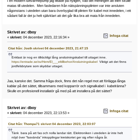
I en modern luftvärmepump jag tittade på nyligen, vad det meningen att elen skulle
matas till utedelen. Men fasledaren från nätspänningsplinten var inte ansluten
någonstans i utedelen utan bara överbyglad till plinten för kabel mot innedelen, i ett
sådant fall är det ju helt självklart att det går lika bra att mata från innedelen.
Skrivet av: dboy
Infoga citat
«
skrivet:
04 december 2023, 22:16:34 »
Citat från: Josth skrivet 04 december 2023, 21:47:15
Enklast är nog en tillräckligt lång anslutningskabel till uttaget inne.
https://entrade.se/sv/Hem/El___eltillbehor/Anslutningskabel
Viktigt att det finns
jordfelsbrytare som skyddar uttaget.
Jaa, kanske det. Samma fråga dock, finns det nån regel mot att förlägga långa
kablar på det sättet, tillsammans med kopparrör och signalkabel i kabelränna?
Skulle en profesionell installatör gå med på att installera på det sättet?
Skrivet av: dboy
Infoga citat
«
skrivet:
04 december 2023, 22:13:53 »
Citat från: Thompa71 skrivet 04 december 2023, 22:03:07
Tänk bara på att fas och nolla landar rätt. Elektroniken i utedelen är inte helt
nöjd över ”fasvända” inkopplingar kretskortet ger sig efter några år.