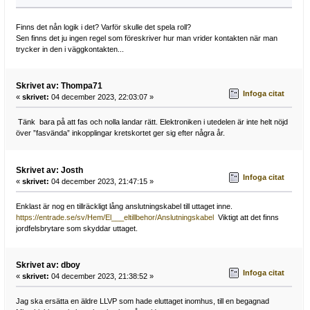
Finns det nån logik i det? Varför skulle det spela roll?
Sen finns det ju ingen regel som föreskriver hur man vrider kontakten när man
trycker in den i väggkontakten...
Skrivet av: Thompa71
Infoga citat
«
skrivet:
04 december 2023, 22:03:07 »
Tänk bara på att fas och nolla landar rätt. Elektroniken i utedelen är inte helt nöjd
över ”fasvända” inkopplingar kretskortet ger sig efter några år.
Skrivet av: Josth
Infoga citat
«
skrivet:
04 december 2023, 21:47:15 »
Enklast är nog en tillräckligt lång anslutningskabel till uttaget inne.
https://entrade.se/sv/Hem/El___eltillbehor/Anslutningskabel
Viktigt att det finns
jordfelsbrytare som skyddar uttaget.
Skrivet av: dboy
Infoga citat
«
skrivet:
04 december 2023, 21:38:52 »
Jag ska ersätta en äldre LLVP som hade eluttaget inomhus, till en begagnad