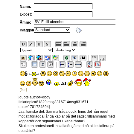
Namn:
E-post:
Ämne:
Inläggsikon:
[fler]