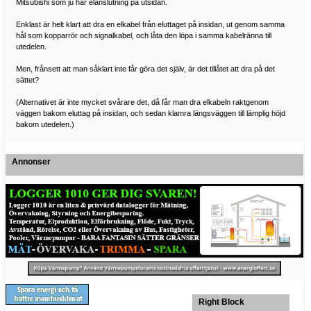
Mitsubishi som ju har elanslutning på utsidan.
Enklast är helt klart att dra en elkabel från eluttaget på insidan, ut genom samma
hål som kopparrör och signalkabel, och låta den löpa i samma kabelränna till
utedelen.
Men, frånsett att man såklart inte får göra det själv, är det tillåtet att dra på det
sättet?
(Alternativet är inte mycket svårare det, då får man dra elkabeln raktgenom
väggen bakom eluttag på insidan, och sedan klamra längsväggen till lämplig höjd
bakom utedelen.)
Annonser
Right Block