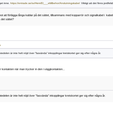
aget inne.
https://entrade.se/sv/Hem/El___eltillbehor/Anslutningskabel
Viktigt att det finns jordfel
t att förlägga långa kablar på det sättet, tillsammans med kopparrör och signalkabel i kabe
å det sättet?
7
utedelen är inte helt nöjd över ”fasvända” inkopplingar kretskortet ger sig efter några år.
er kontakten när man trycker in den i väggkontakten...
tedelen är inte helt nöjd över ”fasvända” inkopplingar kretskortet ger sig efter några år.