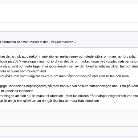
r kontakten när man trycker in den i väggkontaktren...
utan det är risk att datakommunikationen mellan inne- och utedel störs om man har förväxlat
 ligga på 230 V växelspänning mot jord kan det bli för mycket kapacitivt kopplad nätspänning 
na så att jord och nolla ligger i två motstående hörn av den kvadrat ledarna bildar, fas och 
olla och jord som "skärm" intill.
ot åska mm som fungerar säkrare om man håller ordning på vad som är fas och nolla.
ängliga i innedelens kopplingsplint, så man kan lika väl ansluta nätspänningen där. Titta på k
ll kabeln till innedelen.
meningen att elen skulle matas till utedelen. Men fasledaren från nätspänningsplinten var int
all är det ju helt självklart att det går lika bra att mata från innedelen.