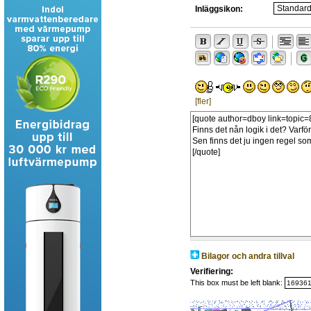
Inläggsikon:
[fler]
Bilagor och andra tillval
Verifiering:
This box must be left blank: