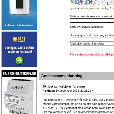
Lyssna på bokstäverna muntligt
/
B
Skriv in bokstäverna som syns på b
Skriv cykelstyre baklänges:
Hur många var de älva dragspelarna 
Antal sidor på tärning (siffra):
För att slippa svara på kontrollfrågo
Ämnessammanfattning
Skrivet av: torbjorn_forsman
«
skrivet:
30 december 2023, 22:26:29 »
I de norska m fl IT-systemen får man ju bara 132 V mellan v
Många värmepumpar, om än de då ofta säljs utan fyrvägsvent
115 eller 2 x 120 V enfasnät med jordad nolla, även i det fa
Det förekommer också, i vissa amerikanska delstater, att d