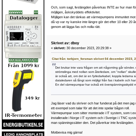
Och, som sagt, livslängden påverkas INTE av hur man förl
möjligen, åskskyddets effektivitet.
Möjligen kan det tänkas att värmepumpens immunitet mot d
då vp var ny kanske inte längre gör det efter 10 eller 20 år.
genom att lägga fas och nolla rätt.
Skrivet av: dboy
«
skrivet:
30 december 2023, 20:29:38 »
Citat från: torbjorn_forsman skrivet 04 december 2023, 
Det brukar inte vara frågan om att någonting går sönder,
strömslinga med nollan som återledare, om "nollan" skulle
är också att, om det är en fyrledarkabel, koppla ledarna 
dataledaren så långt som möjligt från fas i kabeln och har 
En del värmepumpar har också ett överspänningsskydd mo
Jag läser vad du skriver och har funderat på det men jag un
ett exempel som talar för att det inte spelar bågon roll.
Värmepumpar som sitter monterade i IT system, som t.ex. i No
installerade i Norge i IT system och i Sverige i i TNC syst
man spänningssätter den. Det påverkar inte livslängden.
Motbevisa mig gärna!