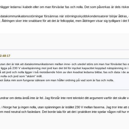
ägger ledarna i kabeln eller om man förväxlar fas och nolla. Det som påverkas är dels risk
atakommunikationsstörningar försämras när störningsskyddskondensatorer börjar åldras, och
 Åldringen sker inte snabbare för att det är felkopplat, men åldringen visar sig tydligare i det f
22:48:17
 utan det är risk att datakommunikationen mellan inne- och utedel störs om man har förväxlat fas
 ligga på 230 V växelspänning mot jord kan det bli för mycket kapacitivt kopplad nätspänning in 
så att jord och nolla ligger i två motstående hörn av den kvadrat ledarna bildar, fas och data i 
nolla och jord som "skärm" intill.
t åska mm som fungerar säkrare om man håller ordning på vad som är fas och nolla.
drar om detta ändå inte är fel. Jag förstår inte rent tekniskt ditt argument varför det skulle v
rge har ju ingen nolla, utan spänningen är istället 230 V mellan faserna. Jag tror inte att det 
em med neutral och fasledare. Det borde tala för att det i praktiken inte spelar någon roll hu