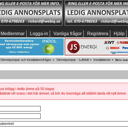
Medlemmar
Logga-in
Vanliga frågor
Registrera
Hjälp
Värmepumpar och installationsfrågor.
»
Värmepumpar - Luft/luft
»
Installationer
»
Skriv svar
 nya inlägg i detta ämne på 50 dagar.
aktiskt vill svara i det här ämnet, så bör du överväga att istället starta ett nytt ämne.