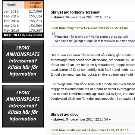
Skrivet av: torbjorn_forsman
«
skrivet:
04 december 2023, 22:48:17 »
Citat från: dboy skrivet 04 december 2023, 22:13:53
Finns det nån logik i det? Varför skulle det spela roll?
Sen finns det ju ingen regel som föreskriver hur man vride
Det brukar inte vara frågan om att någonting går sönder, 
strömslinga med nollan som återledare, om "nollan" skulle
råd är också att, om det är en fyrledarkabel, koppla ledar
dataledaren så långt som möjligt från fas i kabeln och har n
En del värmepumpar har också ett överspänningsskydd m
För övrigt finns ofta både nolla och ständig fas även tillg
möjligt att inkommande fas och nolla är direkt överbyglade ti
I en modern luftvärmepump jag tittade på nyligen, vad det 
överbyglad till plinten för kabel mot innedelen, i ett sådant f
Skrivet av: dboy
«
skrivet:
04 december 2023, 22:16:34 »
Citat från: Josth skrivet 04 december 2023, 21:47:15