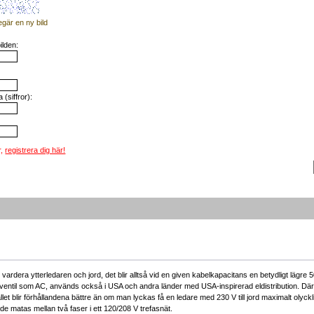
egär en ny bild
ilden:
(siffror):
r,
registrera dig här!
ardera ytterledaren och jord, det blir alltså vid en given kabelkapacitans en betydligt lägre 5
il som AC, används också i USA och andra länder med USA-inspirerad eldistribution. Där är de
llet blir förhållandena bättre än om man lyckas få en ledare med 230 V till jord maximalt olyckl
e matas mellan två faser i ett 120/208 V trefasnät.