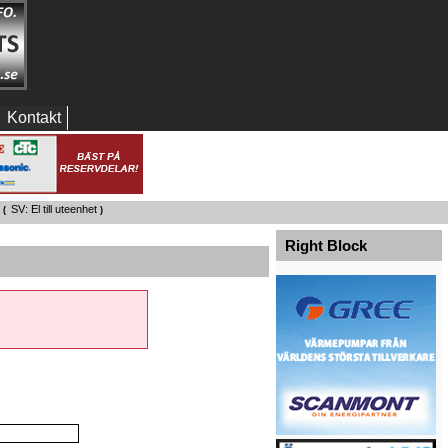
Kontakt
SV: El till uteenhet
 (
)
Right Block