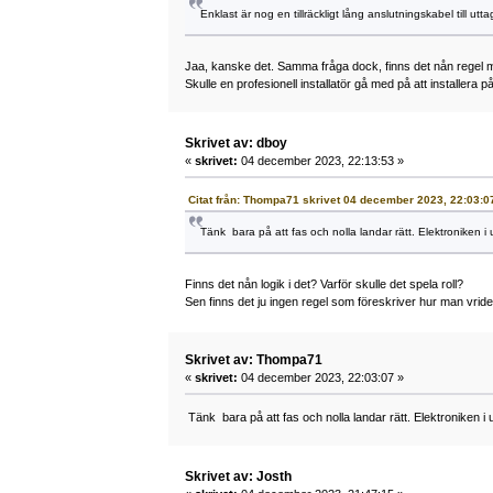
Enklast är nog en tillräckligt lång anslutningskabel till utt
Jaa, kanske det. Samma fråga dock, finns det nån regel mo
Skulle en profesionell installatör gå med på att installera p
Skrivet av: dboy
«
skrivet:
04 december 2023, 22:13:53 »
Citat från: Thompa71 skrivet 04 december 2023, 22:03:0
Tänk bara på att fas och nolla landar rätt. Elektroniken i 
Finns det nån logik i det? Varför skulle det spela roll?
Sen finns det ju ingen regel som föreskriver hur man vrid
Skrivet av: Thompa71
«
skrivet:
04 december 2023, 22:03:07 »
Tänk bara på att fas och nolla landar rätt. Elektroniken i u
Skrivet av: Josth