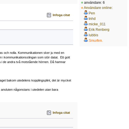
användare: 6
Användare online
:
Pen
Infoga citat
tnhd
micke_011
Erik Renberg
lubbis
Smurfen.
 fas och nolla. Kommunikationen sker ju med en
in i kommunikationsslingan som stör datat. Ett gott
data i de andra två motstående hörnen. Då hamnar
ablaget bakom utedelens kopplingsplint, det är mycket
e ansluten någonstans i utedelen utan bara
Infoga citat