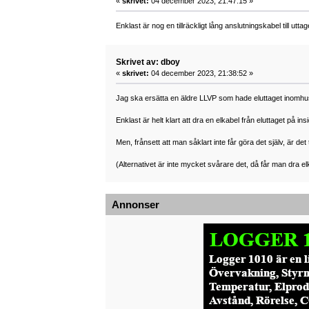
«
skrivet:
04 december 2023, 21:47:15 »
Enklast är nog en tillräckligt lång anslutningskabel till utta
Skrivet av: dboy
«
skrivet:
04 december 2023, 21:38:52 »
Jag ska ersätta en äldre LLVP som hade eluttaget inomhus,
Enklast är helt klart att dra en elkabel från eluttaget på
Men, frånsett att man såklart inte får göra det själv, är det t
(Alternativet är inte mycket svårare det, då får man dra 
Annonser