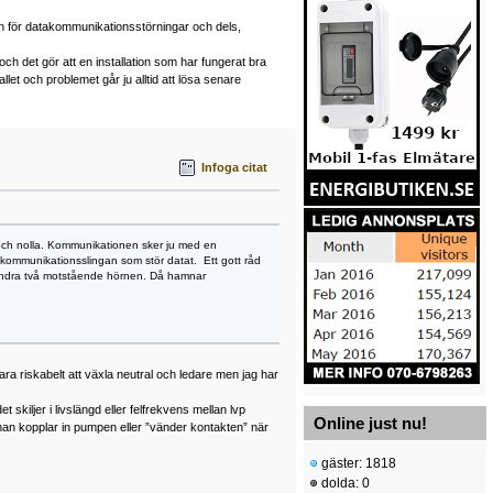
en för datakommunikationsstörningar och dels,
 det gör att en installation som har fungerat bra
allet och problemet går ju alltid att lösa senare
Infoga citat
 och nolla. Kommunikationen sker ju med en
i kommunikationsslingan som stör datat. Ett gott råd
de andra två motstående hörnen. Då hamnar
ara riskabelt att växla neutral och ledare men jag har
skiljer i livslängd eller felfrekvens mellan lvp
Online just nu!
r man kopplar in pumpen eller ”vänder kontakten” när
gäster: 1818
dolda: 0