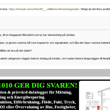
get inne.
https://entrade.se/sv/Hem/El___eltillbehor/Anslutningskabel
Viktigt att det finns jord
 till en begagnad Mitsubishi som ju har elanslutning på utsidan.
 insidan, ut genom samma hål som kopparrör och signalkabel, och låta den löpa i samma kabelrän
illåtet att dra på det sättet?
elkabeln raktgenom väggen bakom eluttag på insidan, och sedan klamra längsväggen till lämpl