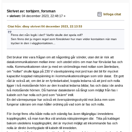
Skrivet av: torbjorn_forsman
Infoga citat
«
skrivet:
04 december 2023, 22:48:17 »
Citat från: dboy skrivet 04 december 2023, 22:13:53
Finns det nån logik i det? Varför skulle det spela roll?
Sen finns det ju ingen regel som föreskriver hur man vrider kontakten när man
trycker in den i väggkontaktren...
Det brukar inte vara frågan om att någonting går sönder, utan det är risk att
datakommunikationen mellan inne- och utedel störs om man har förväxlat fas och
nolla. Kommunikationen sker ju med en strömslinga med nollan som återledare,
om "nollan" skulle ligga på 230 V växelspänning mot jord kan det bli för mycket
kapacitivt kopplad nätspänning in i kommunikationsslingan som stör datat. Ett gott
råd är också att, om det är en fyrledarkabel, koppla ledarna så att jord och nolla
ligger i två motstående hörn av den kvadrat ledarna bildar, fas och data i de andra
två motstående hörnen. Då hamnar dataledaren så långt som möjligt från fas i
kabeln och har nolla och jord som "skärm" intill.
En del värmepumpar har också ett överspänningsskydd mot åska mm som
fungerar säkrare om man håller ordning på vad som är fas och nolla.
För övrigt finns ofta både nolla och ständig fas även tillgängliga i innedelens
kopplingsplint, så man kan lika väl ansluta nätspänningen där. Titta på kablaget
bakom utedelens kopplingsplint, det är mycket möjligt att inkommande fas och
nolla är direkt överbyglade till kabeln till innedelen.