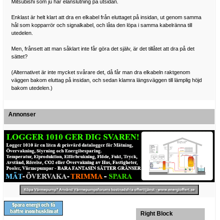
Mitsubishi som ju har elanslutning på utsidan.
Enklast är helt klart att dra en elkabel från eluttaget på insidan, ut genom samma
hål som kopparrör och signalkabel, och låta den löpa i samma kabelränna till
utedelen.
Men, frånsett att man såklart inte får göra det själv, är det tillåtet att dra på det
sättet?
(Alternativet är inte mycket svårare det, då får man dra elkabeln raktgenom
väggen bakom eluttag på insidan, och sedan klamra längsväggen till lämplig höjd
bakom utedelen.)
Annonser
Right Block