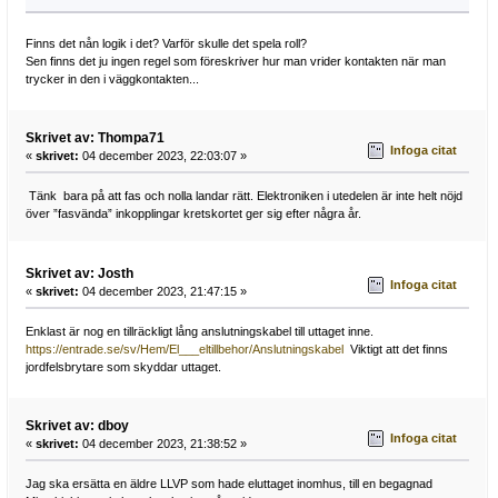
Finns det nån logik i det? Varför skulle det spela roll?
Sen finns det ju ingen regel som föreskriver hur man vrider kontakten när man
trycker in den i väggkontakten...
Skrivet av: Thompa71
Infoga citat
«
skrivet:
04 december 2023, 22:03:07 »
Tänk bara på att fas och nolla landar rätt. Elektroniken i utedelen är inte helt nöjd
över ”fasvända” inkopplingar kretskortet ger sig efter några år.
Skrivet av: Josth
Infoga citat
«
skrivet:
04 december 2023, 21:47:15 »
Enklast är nog en tillräckligt lång anslutningskabel till uttaget inne.
https://entrade.se/sv/Hem/El___eltillbehor/Anslutningskabel
Viktigt att det finns
jordfelsbrytare som skyddar uttaget.
Skrivet av: dboy
Infoga citat
«
skrivet:
04 december 2023, 21:38:52 »
Jag ska ersätta en äldre LLVP som hade eluttaget inomhus, till en begagnad