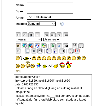
Namn:
E-post:
Ämne:
Inläggsikon:
[fler]