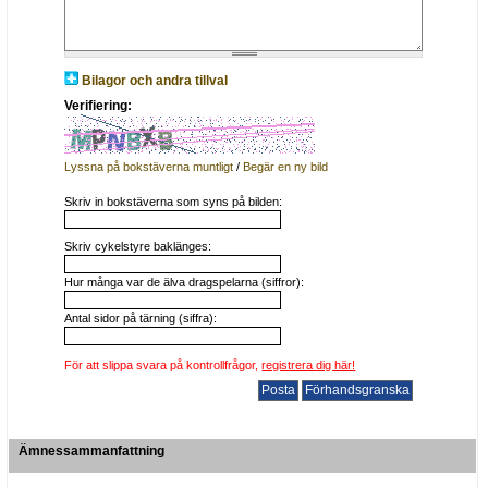
Bilagor och andra tillval
Verifiering:
Lyssna på bokstäverna muntligt
/
Begär en ny bild
Skriv in bokstäverna som syns på bilden:
Skriv cykelstyre baklänges:
Hur många var de älva dragspelarna (siffror):
Antal sidor på tärning (siffra):
För att slippa svara på kontrollfrågor,
registrera dig här!
Ämnessammanfattning