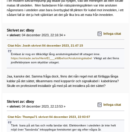
I en modern luftvärmepump jag tittade på nyligen, vad det meningen att elen skulle
matas till utedelen. Men fasledaren från nätspänningsplinten var inte ansluten
någonstans i utedelen utan bara överbyglad till plinten för kabel mot innedelen, i ett
sådant fall är det ju helt självklart att det går lika bra att mata från innedelen.
Skrivet av: dboy
Infoga citat
«
skrivet:
04 december 2023, 22:16:34 »
Citat från: Josth skrivet 04 december 2023, 21:47:15
Enklast är nog en tillräckligt lång anslutningskabel till uttaget inne.
https://entrade.se/sv/Hem/El___eltillbehor/Anslutningskabel
Viktigt att det finns
jordfelsbrytare som skyddar uttaget.
Jaa, kanske det. Samma fråga dock, finns det nån regel mot att förlägga långa
kablar på det sättet, tillsammans med kopparrör och signalkabel i kabelränna?
Skulle en profesionell installatör gå med på att installera på det sättet?
Skrivet av: dboy
Infoga citat
«
skrivet:
04 december 2023, 22:13:53 »
Citat från: Thompa71 skrivet 04 december 2023, 22:03:07
Tänk bara på att fas och nolla landar rätt. Elektroniken i utedelen är inte helt
nöjd över ”fasvända” inkopplingar kretskortet ger sig efter några år.