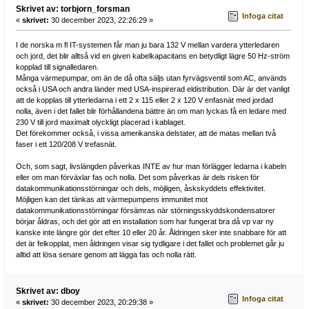
Skrivet av: torbjorn_forsman
Infoga citat
«
skrivet:
30 december 2023, 22:26:29 »
I de norska m fl IT-systemen får man ju bara 132 V mellan vardera ytterledaren
och jord, det blir alltså vid en given kabelkapacitans en betydligt lägre 50 Hz-ström
kopplad till signalledaren.
Många värmepumpar, om än de då ofta säljs utan fyrvägsventil som AC, används
också i USA och andra länder med USA-inspirerad eldistribution. Där är det vanligt
att de kopplas till ytterledarna i ett 2 x 115 eller 2 x 120 V enfasnät med jordad
nolla, även i det fallet blir förhållandena bättre än om man lyckas få en ledare med
230 V till jord maximalt olyckligt placerad i kablaget.
Det förekommer också, i vissa amerikanska delstater, att de matas mellan två
faser i ett 120/208 V trefasnät.
Och, som sagt, livslängden påverkas INTE av hur man förlägger ledarna i kabeln
eller om man förväxlar fas och nolla. Det som påverkas är dels risken för
datakommunikationsstörningar och dels, möjligen, åskskyddets effektivitet.
Möjligen kan det tänkas att värmepumpens immunitet mot
datakommunikationsstörningar försämras när störningsskyddskondensatorer
börjar åldras, och det gör att en installation som har fungerat bra då vp var ny
kanske inte längre gör det efter 10 eller 20 år. Åldringen sker inte snabbare för att
det är felkopplat, men åldringen visar sig tydligare i det fallet och problemet går ju
alltid att lösa senare genom att lägga fas och nolla rätt.
Skrivet av: dboy
Infoga citat
«
skrivet:
30 december 2023, 20:29:38 »