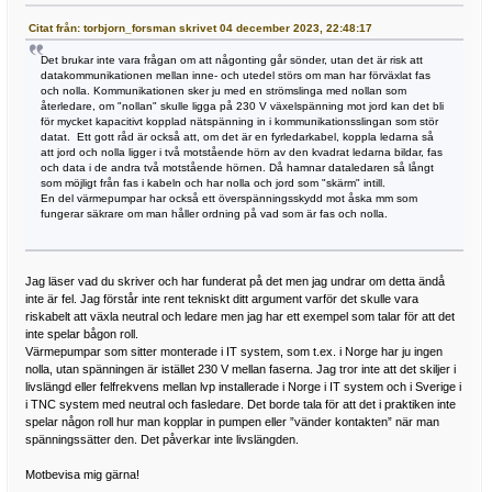
Citat från: torbjorn_forsman skrivet 04 december 2023, 22:48:17
Det brukar inte vara frågan om att någonting går sönder, utan det är risk att
datakommunikationen mellan inne- och utedel störs om man har förväxlat fas
och nolla. Kommunikationen sker ju med en strömslinga med nollan som
återledare, om "nollan" skulle ligga på 230 V växelspänning mot jord kan det bli
för mycket kapacitivt kopplad nätspänning in i kommunikationsslingan som stör
datat. Ett gott råd är också att, om det är en fyrledarkabel, koppla ledarna så
att jord och nolla ligger i två motstående hörn av den kvadrat ledarna bildar, fas
och data i de andra två motstående hörnen. Då hamnar dataledaren så långt
som möjligt från fas i kabeln och har nolla och jord som "skärm" intill.
En del värmepumpar har också ett överspänningsskydd mot åska mm som
fungerar säkrare om man håller ordning på vad som är fas och nolla.
Jag läser vad du skriver och har funderat på det men jag undrar om detta ändå
inte är fel. Jag förstår inte rent tekniskt ditt argument varför det skulle vara
riskabelt att växla neutral och ledare men jag har ett exempel som talar för att det
inte spelar bågon roll.
Värmepumpar som sitter monterade i IT system, som t.ex. i Norge har ju ingen
nolla, utan spänningen är istället 230 V mellan faserna. Jag tror inte att det skiljer i
livslängd eller felfrekvens mellan lvp installerade i Norge i IT system och i Sverige i
i TNC system med neutral och fasledare. Det borde tala för att det i praktiken inte
spelar någon roll hur man kopplar in pumpen eller ”vänder kontakten” när man
spänningssätter den. Det påverkar inte livslängden.
Motbevisa mig gärna!