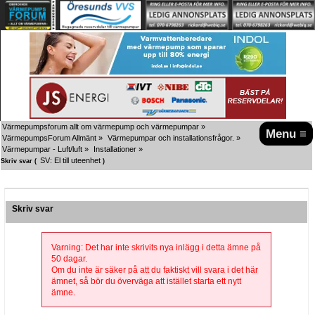
Värmepumpsforum allt om värmepump och värmepumpar
»
Menu ≡
VärmepumpsForum Allmänt
»
Värmepumpar och installationsfrågor.
»
Värmepumpar - Luft/luft
»
Installationer
»
SV: El till uteenhet
Skriv svar (
)
Skriv svar
Varning: Det har inte skrivits nya inlägg i detta ämne på
50 dagar.
Om du inte är säker på att du faktiskt vill svara i det här
ämnet, så bör du överväga att istället starta ett nytt
ämne.