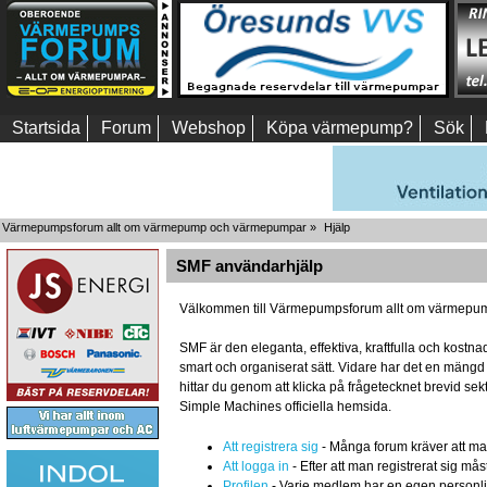
Startsida
Forum
Webshop
Köpa värmepump?
Sök
Värmepumpsforum allt om värmepump och värmepumpar
»
Hjälp
SMF användarhjälp
Välkommen till Värmepumpsforum allt om värmepum
SMF är den eleganta, effektiva, kraftfulla och kost
smart och organiserat sätt. Vidare har det en mäng
hittar du genom att klicka på frågetecknet brevid se
Simple Machines officiella hemsida.
Att registrera sig
- Många forum kräver att man r
Att logga in
- Efter att man registrerat sig mås
Profilen
- Varje medlem har en egen personlig