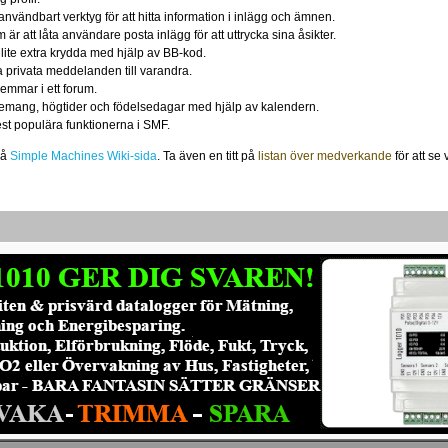
användbart verktyg för att hitta information i inlägg och ämnen.
r att låta användare posta inlägg för att uttrycka sina åsikter.
 lite extra krydda med hjälp av BB-kod.
 privata meddelanden till varandra.
emmar i ett forum.
nemang, högtider och födelsedagar med hjälp av kalendern.
est populära funktionerna i SMF.
på
Simple Machines Wiki-sida
. Ta även en titt på
listan över medverkande
för att se