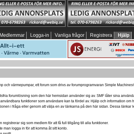
Medlemmar
Logga-in
Vanliga frågor
Registrera
Hjälp
p och värmepumpar, ett forum som drivs av forumprogramvaran Simple Machines
nadsfria forumlösning som den här hemsidan använder sig av. SMF låter sina använda
d användbara funktioner som användare kan ta fördel av. Hjälp och information o
ktionen i fråga eller genom att välja en av länkarna på den här sidan. Dessa länka
egistrerar sig som medlem för att få full tillgång till alla funktioner.
te man logga in för att komma åt sitt konto.
 profil.