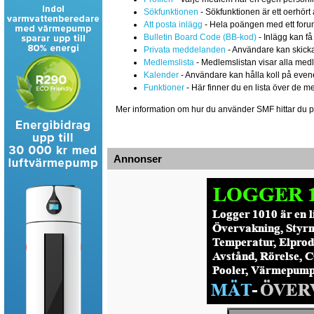
Sökfunktionen
- Sökfunktionen är ett oerhört 
Att posta inlägg
- Hela poängen med ett forum ä
Bulletin Board Code (BB-kod)
- Inlägg kan få
Privata meddelanden
- Användare kan skicka
Medlemslista
- Medlemslistan visar alla medl
Kalender
- Användare kan hålla koll på eve
Funktioner
- Här finner du en lista över de m
Mer information om hur du använder SMF hittar du 
Annonser