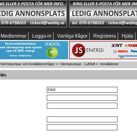
Medlemmar
Logga-in
Vanliga frågor
Registrera
Hjälp
Värmepumpar och installationsfrågor.
»
Värmepumpar - Luft/luft
»
Installationer
vän.