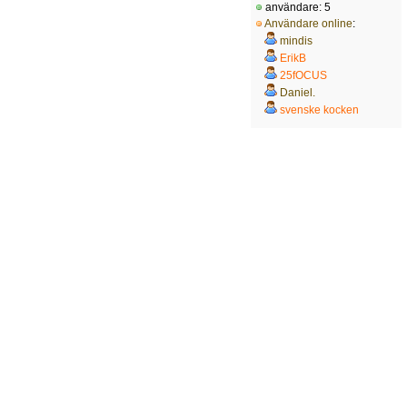
användare: 5
Användare online
:
mindis
ErikB
25fOCUS
Daniel.
svenske kocken