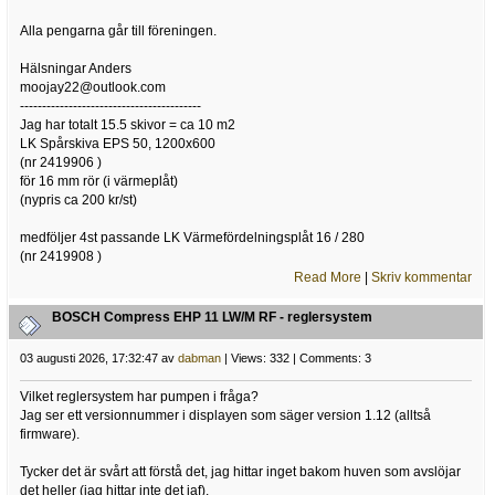
Alla pengarna går till föreningen.
Hälsningar Anders
moojay22@outlook.com
-----------------------------------------
Jag har totalt 15.5 skivor = ca 10 m2
LK Spårskiva EPS 50, 1200x600
(nr 2419906 )
för 16 mm rör (i värmeplåt)
(nypris ca 200 kr/st)
medföljer 4st passande LK Värmefördelningsplåt 16 / 280
(nr 2419908 )
Read More
|
Skriv kommentar
BOSCH Compress EHP 11 LW/M RF - reglersystem
03 augusti 2026, 17:32:47 av
dabman
| Views: 332 | Comments: 3
Vilket reglersystem har pumpen i fråga?
Jag ser ett versionnummer i displayen som säger version 1.12 (alltså
firmware).
Tycker det är svårt att förstå det, jag hittar inget bakom huven som avslöjar
det heller (jag hittar inte det iaf).