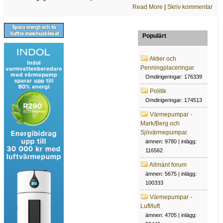
Read More
|
Skriv kommentar
Populärt
Aktier och
Penningplaceringar
Omdirigeringar: 176339
Politik
Omdirigeringar: 174513
Värmepumpar -
Mark/Berg och
Sjövärmepumpar.
ämnen: 9780 | inlägg:
116562
Allmänt forum
ämnen: 5675 | inlägg:
100333
Värmepumpar -
Luft/luft
ämnen: 4705 | inlägg: