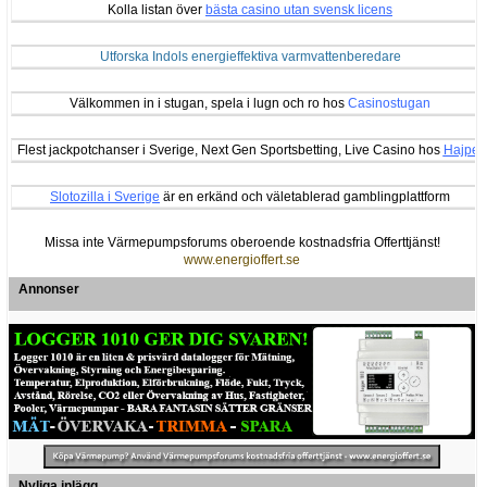
Kolla listan över
bästa casino utan svensk licens
Utforska Indols energieffektiva varmvattenberedare
Välkommen in i stugan, spela i lugn och ro hos
Casinostugan
Flest jackpotchanser i Sverige, Next Gen Sportsbetting, Live Casino hos
Hajper
Slotozilla i Sverige
är en erkänd och väletablerad gamblingplattform
Missa inte Värmepumpsforums oberoende kostnadsfria Offerttjänst!
www.energioffert.se
Annonser
Nyliga inlägg