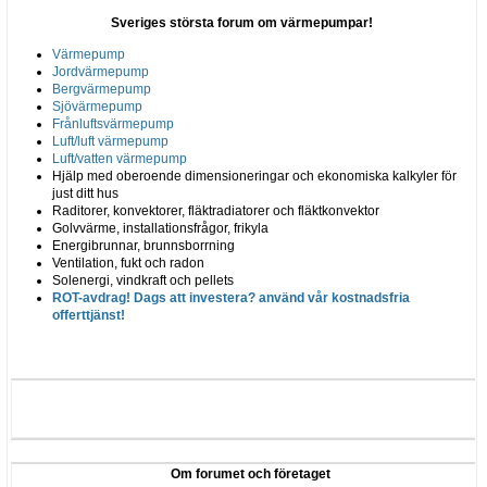
Sveriges största forum om värmepumpar!
Värmepump
Jordvärmepump
Bergvärmepump
Sjövärmepump
Frånluftsvärmepump
Luft/luft värmepump
Luft/vatten värmepump
Hjälp med oberoende dimensioneringar och ekonomiska kalkyler för
just ditt hus
Raditorer, konvektorer, fläktradiatorer och fläktkonvektor
Golvvärme, installationsfrågor, frikyla
Energibrunnar, brunnsborrning
Ventilation, fukt och radon
Solenergi, vindkraft och pellets
ROT-avdrag! Dags att investera? använd vår kostnadsfria
offerttjänst!
Om forumet och företaget