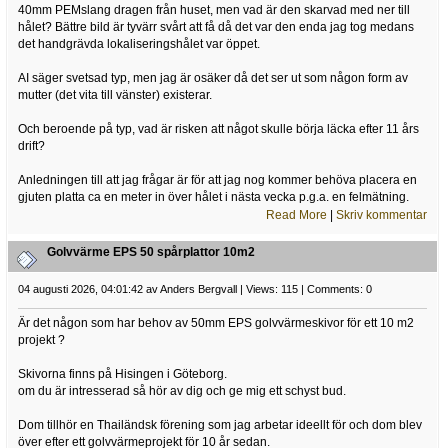
40mm PEMslang dragen från huset, men vad är den skarvad med ner till
hålet? Bättre bild är tyvärr svårt att få då det var den enda jag tog medans
det handgrävda lokaliseringshålet var öppet.
AI säger svetsad typ, men jag är osäker då det ser ut som någon form av
mutter (det vita till vänster) existerar.
Och beroende på typ, vad är risken att något skulle börja läcka efter 11 års
drift?
Anledningen till att jag frågar är för att jag nog kommer behöva placera en
gjuten platta ca en meter in över hålet i nästa vecka p.g.a. en felmätning.
Read More
|
Skriv kommentar
Golvvärme EPS 50 spårplattor 10m2
04 augusti 2026, 04:01:42 av Anders Bergvall | Views: 115 | Comments: 0
Är det någon som har behov av 50mm EPS golvvärmeskivor för ett 10 m2
projekt ?
Skivorna finns på Hisingen i Göteborg.
om du är intresserad så hör av dig och ge mig ett schyst bud.
Dom tillhör en Thailändsk förening som jag arbetar ideellt för och dom blev
över efter ett golvvärmeprojekt för 10 år sedan.