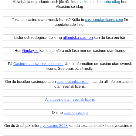
Hitta bästa erbjudandet och jämför flera
casino med snabba uttag
hos
Alcasino.se idag.
Testa ett casino utan svensk licens? Kolla in
casinonutanlicens.com
för
uppdaterade listor.
Listor och redogörande kring
utländska casinon
kan du läsa om här
Hos
Goplay.se
kan du jämföra och läsa mer om casinon utan licens
På
Casino-utan-svensk-licens.net
får du information om casino utan svensk
licens, Spelpaus och Trustly.
Om du besöker casinoportalen
casinoutanlicens.io
hittar du all info om casinon
utan svensk licens.
Alla casino utan svensk licens
Online
casino sverige
Om du är på jakt efter
nye casino 2023
kan du testa ett besök hos nyecasino.me