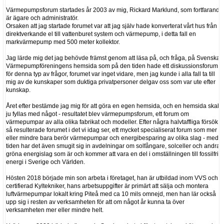
Värmepumpsforum startades år 2003 av mig, Rickard Marklund, som fortfarande
är ägare och administratör.
Orsaken att jag startade forumet var att jag själv hade konverterat vårt hus från
direktverkande el till vattenburet system och värmepump, i detta fall en
markvärmepump med 500 meter kollektor.
Jag lärde mig det jag behövde främst genom att läsa på, och fråga, på Svenska
Värmepumpföreningens hemsida som på den tiden hade ett diskussionsforum
för denna typ av frågor, forumet var inget vidare, men jag kunde i alla fall ta till
mig av de kunskaper som duktiga privatpersoner delgav oss som var ute efter
kunskap.
Året efter bestämde jag mig för att göra en egen hemsida, och en hemsida skall
ju fyllas med något - resultatet blev värmepumpsforum, ett forum om
värmepumpar av alla olika fabrikat och modeller. Efter några halvtaffliga försök
så resulterade forumet i det vi idag ser, ett mycket specialiserat forum som mer
eller mindre bara berör värmepumpar och energibesparing av olika slag - med
tiden har det även smugit sig in avdelningar om solfångare, solceller och andra
gröna energislag som är och kommer att vara en del i omställningen till fossilfri
energi i Sverige och Världen.
Hösten 2018 började min son arbeta i företaget, han är utbildad inom VVS och
certifierad Kyltekniker, hans arbetsuppgifter är primärt att sälja och montera
luftvärmepumpar lokalt kring Piteå med ca 10 mils omnejd, men han lär också
upp sig i resten av verksamheten för att om något år kunna ta över
verksamheten mer eller mindre helt.