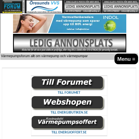
Värmepumpsforum allt om värmepump och värmepumpar
Menu ≡
TILL FORUMET
TILL ENERGIBUTIKEN.SE
TILL ENERGIOFFERT.SE