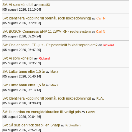
SV: Vi som kör elbil
av
perra83
[05 augusti 2026, 13:10:04]
SV: Identifiera koppling till borrhål, (och riskbedömning)
av
Carl N
[05 augusti 2026, 09:29:53]
SV: BOSCH Compress EHP 11 LW/M RF - reglersystem
av
Carl N
[05 augusti 2026, 09:24:24]
SV: Obalanserat LED-ljus - Ett potentiellt folkhälsoproblem?
av
Rickard
[05 augusti 2026, 07:47:20]
SV: Vi som kör elbil
av
Rickard
[05 augusti 2026, 07:35:59]
SV: Luftar ännu efter 1,5 år
av
Maxz
[05 augusti 2026, 06:40:14]
SV: Luftar ännu efter 1,5 år
av
Maxz
[05 augusti 2026, 06:13:13]
SV: Identifiera koppling till borrhål, (och riskbedömning)
av
RoAd
[05 augusti 2026, 01:38:42]
SV: Hur ordna en energideklaration till vettigt pris
av
Ewald
[05 augusti 2026, 00:04:46]
SV: Så slutligen fick det bli en Sharp
av
Krokodilen
[04 augusti 2026, 23:52:03]