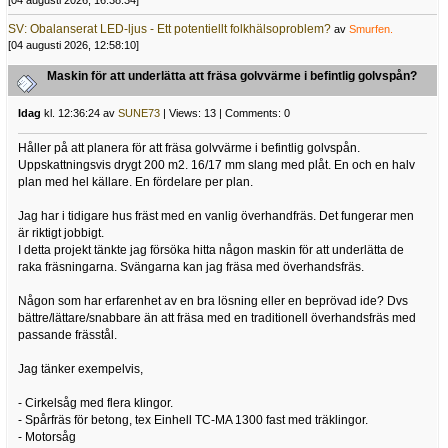
[04 augusti 2026, 16:38:34]
SV: Obalanserat LED-ljus - Ett potentiellt folkhälsoproblem?
av
Smurfen.
[04 augusti 2026, 12:58:10]
Maskin för att underlätta att fräsa golvvärme i befintlig golvspån?
Idag
kl. 12:36:24 av
SUNE73
| Views: 13 | Comments: 0
Håller på att planera för att fräsa golvvärme i befintlig golvspån.
Uppskattningsvis drygt 200 m2. 16/17 mm slang med plåt. En och en halv
plan med hel källare. En fördelare per plan.
Jag har i tidigare hus fräst med en vanlig överhandfräs. Det fungerar men
är riktigt jobbigt.
I detta projekt tänkte jag försöka hitta någon maskin för att underlätta de
raka fräsningarna. Svängarna kan jag fräsa med överhandsfräs.
Någon som har erfarenhet av en bra lösning eller en beprövad ide? Dvs
bättre/lättare/snabbare än att fräsa med en traditionell överhandsfräs med
passande frässtål.
Jag tänker exempelvis,
- Cirkelsåg med flera klingor.
- Spårfräs för betong, tex Einhell TC-MA 1300 fast med träklingor.
- Motorsåg