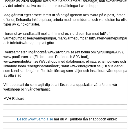
I början av 2020 började även min Sambo arbeta i företaget, hon sköter mycket
av det administrativa och hanterar beställningar i webshoppen.
Idag går mitt eget arbete fämst ut på att gå igenom och svara på e-post, lämna
offerter, förhandla inköpspriser, arbeta med hemsidorna, och via telefon ha olika
typer av kundkontakter.
I forumet avhandlas allt mellan himmel och jord som har med luft/luft-
värmepumpar, bergvärmepumpar, markvärmepumpar, luft/vatten-värmepumpar
och frånluftsvärmepump att göra.
I verksamheten ingår också www.atvforum.se (ett forum om fyrhjulingar/ATV),
www.poolforum.se (Ett forum om Pooler och SPA-bad),
www.energibutiken.se (Webshopp med dataloggrar, elmätare, tempgivare och
liknande inom "energisparområdet") samt www.energioffert.se (En site där du
som kund kan begära offert från företag som säljer och installerar värmepumpar
av alla slag.
Vi hoppas att du som tagit dig tid att läsa detta uppskattar våra forum, vår
webshopp och vår offerttjänst.
MVH Rickard
Besök www.Sambla.se
när du vill jämföra lån snabbt och enkelt