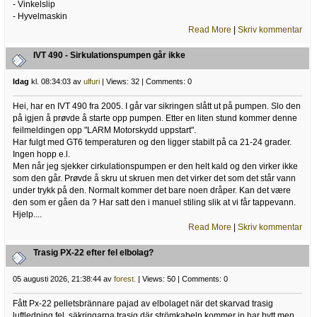
- Vinkelslip
- Hyvelmaskin
Read More
|
Skriv kommentar
IVT 490 - Sirkulationspumpen går ikke
Idag
kl. 08:34:03 av
ulfuri
| Views: 32 | Comments: 0
Hei, har en IVT 490 fra 2005. I går var sikringen slått ut på pumpen. Slo den
på igjen å prøvde å starte opp pumpen. Etter en liten stund kommer denne
feilmeldingen opp "LARM Motorskydd uppstart".
Har fulgt med GT6 temperaturen og den ligger stabilt på ca 21-24 grader.
Ingen hopp e.l.
Men når jeg sjekker cirkulationspumpen er den helt kald og den virker ikke
som den går. Prøvde å skru ut skruen men det virker det som det står vann
under trykk på den. Normalt kommer det bare noen dråper. Kan det være
den som er gåen da ? Har satt den i manuel stiling slik at vi får tappevann.
Hjelp....
Read More
|
Skriv kommentar
Trasig PX-22 efter fel elbolag?
05 augusti 2026, 21:38:44 av
forest.
| Views: 50 | Comments: 0
Fått Px-22 pelletsbrännare pajad av elbolaget när det skarvad trasig
luftledning fel, säkringarna trasig där strömkabeln kommer in har bytt men