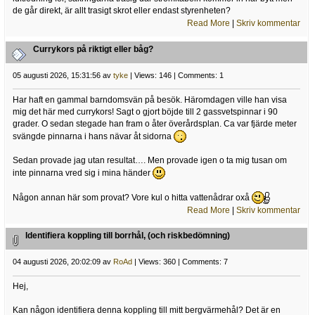
de går direkt, är allt trasigt skrot eller endast styrenheten?
Read More
|
Skriv kommentar
Currykors på riktigt eller båg?
05 augusti 2026, 15:31:56 av
tyke
| Views: 146 | Comments: 1
Har haft en gammal barndomsvän på besök. Häromdagen ville han visa
mig det här med currykors! Sagt o gjort böjde till 2 gassvetspinnar i 90
grader. O sedan stegade han fram o åter överårdsplan. Ca var fjärde meter
svängde pinnarna i hans nävar åt sidorna
Sedan provade jag utan resultat…. Men provade igen o ta mig tusan om
inte pinnarna vred sig i mina händer
Någon annan här som provat? Vore kul o hitta vattenådrar oxå
Read More
|
Skriv kommentar
Identifiera koppling till borrhål, (och riskbedömning)
04 augusti 2026, 20:02:09 av
RoAd
| Views: 360 | Comments: 7
Hej,
Kan någon identifiera denna koppling till mitt bergvärmehål? Det är en