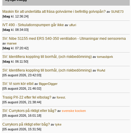
Maskin för att underlätta att fräsa golvvärme i befintlig golvspån?
av
SUNE73
[
Idag
kl. 12:36:24]
IVT 490 - Sirkulationspumpen går ikke
av
ulfuri
[
Idag
kl. 08:34:03]
SV: Nibe S1155 med ERS S40-350 ventilation - Utmaningar med sensorerna
av
marwe
[
Idag
kl. 07:20:42]
SV: Identifiera koppling till borrhål, (och riskbedömning)
av
tomasbjork
[
Idag
kl. 06:11:50]
SV: Identifiera koppling till borrhål, (och riskbedömning)
av
RoAd
[05 augusti 2026, 23:42:03]
SV: Vi som kör elbil
av
BiggerDigger
[05 augusti 2026, 21:46:02]
Trasig PX-22 efter fel elbolag?
av
forest.
[05 augusti 2026, 21:38:44]
SV: Currykors på riktigt eller båg?
av
svenske kocken
[05 augusti 2026, 16:01:18]
Currykors på riktigt eller båg?
av
tyke
[05 augusti 2026, 15:31:56]