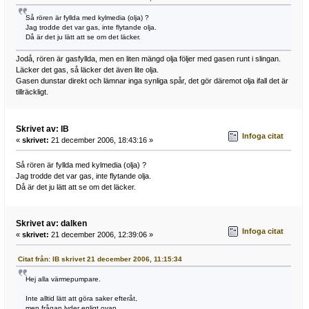
Så rören är fyllda med kylmedia (olja) ?
Jag trodde det var gas, inte flytande olja.
Då är det ju lätt att se om det läcker.
Jodå, rören är gasfyllda, men en liten mängd olja följer med gasen runt i slingan.
Läcker det gas, så läcker det även lite olja.
Gasen dunstar direkt och lämnar inga synliga spår, det gör däremot olja ifall det är
tillräckligt.
Skrivet av: IB
Infoga citat
«
skrivet:
21 december 2006, 18:43:16 »
Så rören är fyllda med kylmedia (olja) ?
Jag trodde det var gas, inte flytande olja.
Då är det ju lätt att se om det läcker.
Skrivet av: dalken
Infoga citat
«
skrivet:
21 december 2006, 12:39:06 »
Citat från: IB skrivet 21 december 2006, 11:15:34
Hej alla värmepumpare.
Inte alltid lätt att göra saker efteråt,
men frågan lyder enligt ovan.