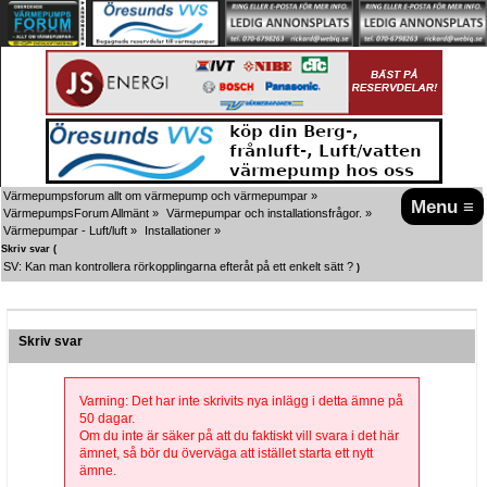
Värmepumpsforum allt om värmepump och värmepumpar
»
Menu ≡
VärmepumpsForum Allmänt
»
Värmepumpar och installationsfrågor.
»
Värmepumpar - Luft/luft
»
Installationer
»
Skriv svar (
SV: Kan man kontrollera rörkopplingarna efteråt på ett enkelt sätt ?
)
Skriv svar
Varning: Det har inte skrivits nya inlägg i detta ämne på
50 dagar.
Om du inte är säker på att du faktiskt vill svara i det här
ämnet, så bör du överväga att istället starta ett nytt
ämne.