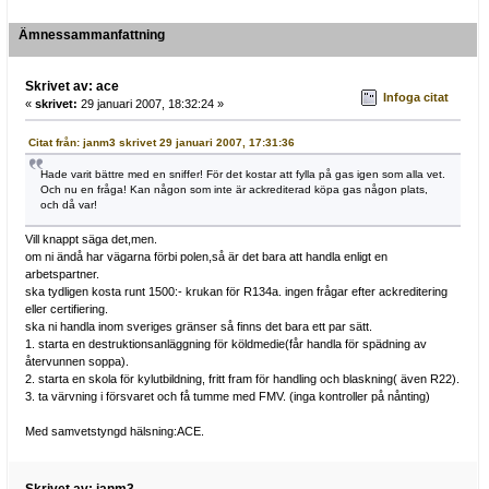
Ämnessammanfattning
Skrivet av: ace
Infoga citat
«
skrivet:
29 januari 2007, 18:32:24 »
Citat från: janm3 skrivet 29 januari 2007, 17:31:36
Hade varit bättre med en sniffer! För det kostar att fylla på gas igen som alla vet.
Och nu en fråga! Kan någon som inte är ackrediterad köpa gas någon plats,
och då var!
Vill knappt säga det,men.
om ni ändå har vägarna förbi polen,så är det bara att handla enligt en
arbetspartner.
ska tydligen kosta runt 1500:- krukan för R134a. ingen frågar efter ackreditering
eller certifiering.
ska ni handla inom sveriges gränser så finns det bara ett par sätt.
1. starta en destruktionsanläggning för köldmedie(får handla för spädning av
återvunnen soppa).
2. starta en skola för kylutbildning, fritt fram för handling och blaskning( även R22).
3. ta värvning i försvaret och få tumme med FMV. (inga kontroller på nånting)
Med samvetstyngd hälsning:ACE.