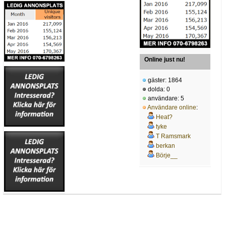
Online just nu!
gäster: 1864
dolda: 0
användare: 5
Användare online
:
Heat?
tyke
T Ramsmark
berkan
Börje__