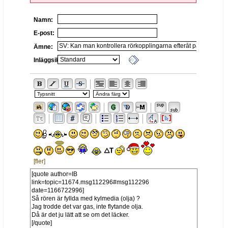
Namn:
E-post:
Ämne:
Inläggsikon:
[fler]