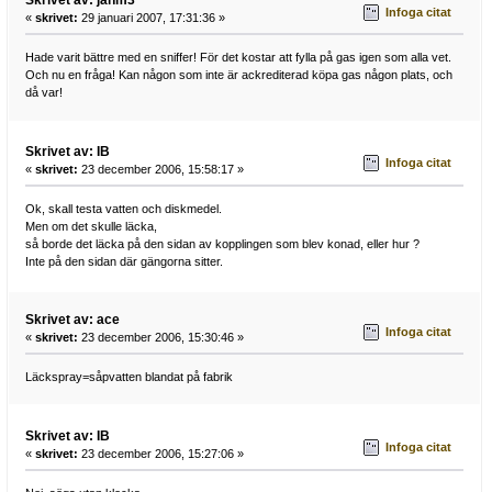
Skrivet av: janm3
Infoga citat
«
skrivet:
29 januari 2007, 17:31:36 »
Hade varit bättre med en sniffer! För det kostar att fylla på gas igen som alla vet.
Och nu en fråga! Kan någon som inte är ackrediterad köpa gas någon plats, och
då var!
Skrivet av: IB
Infoga citat
«
skrivet:
23 december 2006, 15:58:17 »
Ok, skall testa vatten och diskmedel.
Men om det skulle läcka,
så borde det läcka på den sidan av kopplingen som blev konad, eller hur ?
Inte på den sidan där gängorna sitter.
Skrivet av: ace
Infoga citat
«
skrivet:
23 december 2006, 15:30:46 »
Läckspray=såpvatten blandat på fabrik
Skrivet av: IB
Infoga citat
«
skrivet:
23 december 2006, 15:27:06 »