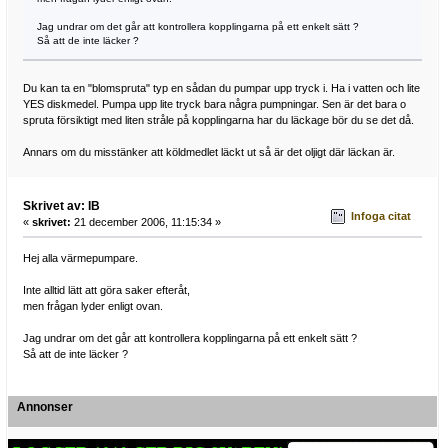
Jag undrar om det går att kontrollera kopplingarna på ett enkelt sätt ?
Så att de inte läcker ?
Du kan ta en "blomspruta" typ en sådan du pumpar upp tryck i. Ha i vatten och lite
YES diskmedel. Pumpa upp lite tryck bara några pumpningar. Sen är det bara o
spruta försiktigt med liten stråle på kopplingarna har du läckage bör du se det då.
Annars om du misstänker att köldmedlet läckt ut så är det oljigt där läckan är.
Skrivet av: IB
Infoga citat
«
skrivet:
21 december 2006, 11:15:34 »
Hej alla värmepumpare.
Inte alltid lätt att göra saker efteråt,
men frågan lyder enligt ovan.
Jag undrar om det går att kontrollera kopplingarna på ett enkelt sätt ?
Så att de inte läcker ?
Annonser