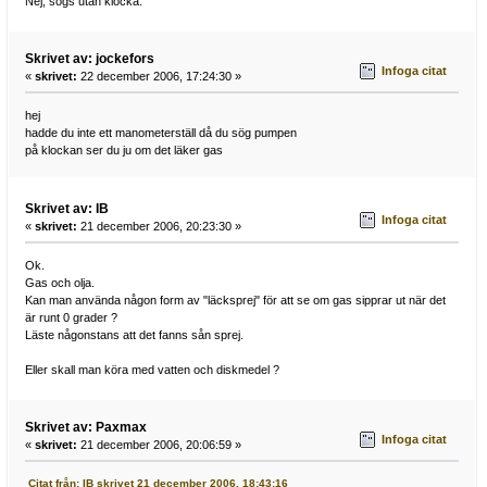
Nej, sögs utan klocka.
Skrivet av: jockefors
Infoga citat
«
skrivet:
22 december 2006, 17:24:30 »
hej
hadde du inte ett manometerställ då du sög pumpen
på klockan ser du ju om det läker gas
Skrivet av: IB
Infoga citat
«
skrivet:
21 december 2006, 20:23:30 »
Ok.
Gas och olja.
Kan man använda någon form av "läcksprej" för att se om gas sipprar ut när det
är runt 0 grader ?
Läste någonstans att det fanns sån sprej.
Eller skall man köra med vatten och diskmedel ?
Skrivet av: Paxmax
Infoga citat
«
skrivet:
21 december 2006, 20:06:59 »
Citat från: IB skrivet 21 december 2006, 18:43:16