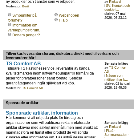
ny produkter och tjänster som vi erbjuder.
av
Rickard
i
SV: Kontakt och
Moderator:
Bertil
cookie-i...
skrivet 07 maj
Synpunkter på
Webshopen
2026, 05:23:12
forumet?
Hjälp
Information om
värmepumpsforum.
Donera pengar?
Tillverkar/leverantörsforum, diskutera direkt med tillverkare och
leverantörer här!
TS Comfort AB
Senaste inlägg
av
TS Comfort
Tidigare TS Fastighesservice, leverantör av kända
AB
kvalitetsmärken inom luftvärmepumpar till förmånliga
i
Någon som
priser för privatpersoner samt företag. Seriösa
möjligen har k...
garantiåtaganden ingår självklart vid köp.
skrivet 02 januari
2026, 19:49:35
Moderator:
TS Comfort AB
Sponsrade artiklar
Sponsrade artiklar, information
Här kommer vi att erbjuda plats för företag och
organisationer som vill publicera reklamrelaterade
Senaste inlägg
av
Rickard
artiklar skrivna med sakligt innehåll, men med avsikt att
i
Piteå -
marknadsföra en tjänst eller produkt de vill sprida
Sommarstaden -
kunskap eller information om. Läs alltså dessa artiklar