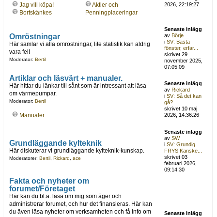
Jag vill köpa!
Aktier och
2026, 22:19:27
Bortskänkes
Penningplaceringar
Senaste inlägg
Omröstningar
av
Börje__
i
SV: Bästa
Här samlar vi alla omröstningar, lite statistik kan aldrig
fönster, erfar...
vara fel!
skrivet 29
Moderator:
Bertil
november 2025,
07:05:09
Artiklar och läsvärt + manualer.
Senaste inlägg
Här hittar du länkar till sånt som är intressant att läsa
av
Rickard
om värmepumpar.
i
SV: Så det kan
Moderator:
Bertil
gå?
skrivet 10 maj
Manualer
2026, 14:36:26
Senaste inlägg
av
SW
Grundläggande kylteknik
i
SV: Grundig
Här diskuterar vi grundläggande kylteknik-kunskap.
FRYS Kanske...
skrivet 03
Moderatorer:
Bertil
,
Rickard
,
ace
februari 2026,
09:14:30
Fakta och nyheter om
forumet/Företaget
Här kan du bl.a. läsa om mig som äger och
administrerar forumet, och hur det finansieras. Här kan
du även läsa nyheter om verksamheten och få info om
Senaste inlägg