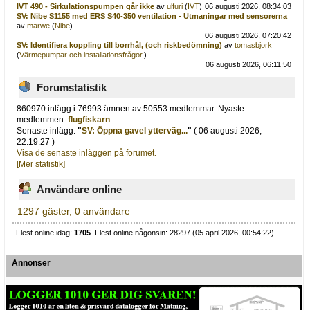
IVT 490 - Sirkulationspumpen går ikke
av
ulfuri
(
IVT
)
06 augusti 2026, 08:34:03
SV: Nibe S1155 med ERS S40-350 ventilation - Utmaningar med sensorerna
av
marwe
(
Nibe
)
06 augusti 2026, 07:20:42
SV: Identifiera koppling till borrhål, (och riskbedömning)
av
tomasbjork
(
Värmepumpar och installationsfrågor.
)
06 augusti 2026, 06:11:50
Forumstatistik
860970 inlägg i 76993 ämnen av 50553 medlemmar. Nyaste
medlemmen:
flugfiskarn
Senaste inlägg:
"
SV: Öppna gavel ytterväg...
"
( 06 augusti 2026,
22:19:27 )
Visa de senaste inläggen på forumet.
[Mer statistik]
Användare online
1297 gäster, 0 användare
Flest online idag:
1705
. Flest online någonsin: 28297 (05 april 2026, 00:54:22)
Annonser