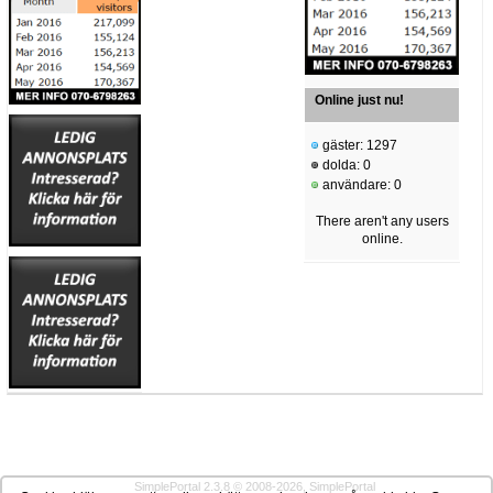
Online just nu!
gäster: 1297
dolda: 0
användare: 0
There aren't any users
online.
SimplePortal 2.3.8 © 2008-2026, SimplePortal