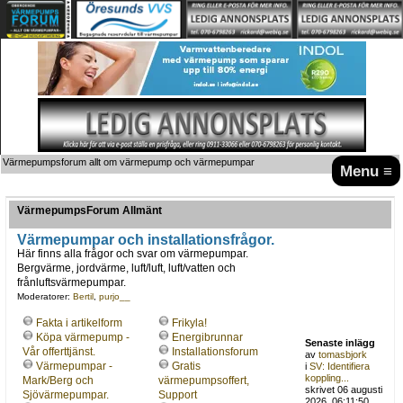
Värmepumpsforum allt om värmepump och värmepumpar
Menu ≡
VärmepumpsForum Allmänt
Värmepumpar och installationsfrågor.
Här finns alla frågor och svar om värmepumpar.
Bergvärme, jordvärme, luft/luft, luft/vatten och
frånluftsvärmepumpar.
Moderatorer:
Bertil
,
purjo__
Fakta i artikelform
Frikyla!
Köpa värmepump -
Energibrunnar
Senaste inlägg
Vår offerttjänst.
Installationsforum
av
tomasbjork
Värmepumpar -
Gratis
i
SV: Identifiera
koppling...
Mark/Berg och
värmepumpsoffert,
skrivet 06 augusti
Sjövärmepumpar.
Support
2026, 06:11:50