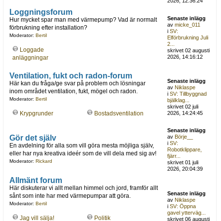
2026, 12:36:24
Loggningsforum
Senaste inlägg
Hur mycket spar man med värmepump? Vad är normalt
av
micke_011
förbrukning efter installation?
i
SV:
Moderator:
Bertil
Elförbrukning Juli
2...
Loggade
skrivet 02 augusti
2026, 14:16:12
anläggningar
Ventilation, fukt och radon-forum
Senaste inlägg
Här kan du fråga/ge svar på problem och lösningar
av
Niklaspe
inom området ventilation, fukt, mögel och radon.
i
SV: Tillbyggnad
Moderator:
Bertil
bjälklag...
skrivet 02 juli
Krypgrunder
Bostadsventilation
2026, 14:24:45
Senaste inlägg
Gör det själv
av
Börje__
i
SV:
En avdelning för alla som vill göra mesta möjliga själv,
Robotklippare,
eller har nya kreativa ideér som de vill dela med sig av!
fjärr...
Moderator:
Rickard
skrivet 01 juli
2026, 20:04:39
Allmänt forum
Här diskuterar vi allt mellan himmel och jord, framför allt
Senaste inlägg
sånt som inte har med värmepumpar att göra.
av
Niklaspe
Moderator:
Bertil
i
SV: Öppna
gavel ytterväg...
Jag vill sälja!
Politik
skrivet 06 augusti