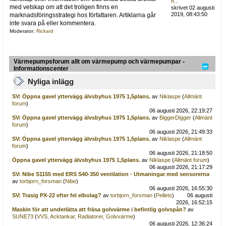
h...
med vetskap om att det troligen finns en
skrivet 02 augusti
2019, 08:43:50
marknadsföringsstrategi hos författaren. Artiklarna går
inte svara på eller kommentera.
Moderator:
Rickard
Värmepumpsforum allt om värmepump och värmepumpar -
Informationscenter
Nyliga inlägg
SV: Öppna gavel yttervägg älvsbyhus 1975 1,5plans.
av
Niklaspe
(
Allmänt
forum
)
06 augusti 2026, 22:19:27
SV: Öppna gavel yttervägg älvsbyhus 1975 1,5plans.
av
BiggerDigger
(
Allmänt
forum
)
06 augusti 2026, 21:49:33
SV: Öppna gavel yttervägg älvsbyhus 1975 1,5plans.
av
Niklaspe
(
Allmänt
forum
)
06 augusti 2026, 21:18:50
Öppna gavel yttervägg älvsbyhus 1975 1,5plans.
av
Niklaspe
(
Allmänt forum
)
06 augusti 2026, 21:17:29
SV: Nibe S1155 med ERS S40-350 ventilation - Utmaningar med sensorerna
av
torbjorn_forsman
(
Nibe
)
06 augusti 2026, 16:55:30
SV: Trasig PX-22 efter fel elbolag?
av
torbjorn_forsman
(
Pellets
)
06 augusti
2026, 16:52:15
Maskin för att underlätta att fräsa golvvärme i befintlig golvspån?
av
SUNE73
(
VVS, Acktankar, Radiatorer, Golvvärme
)
06 augusti 2026, 12:36:24