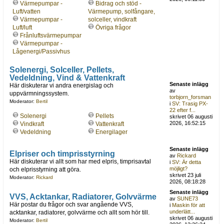
Värmepumpar -
Bidrag och stöd -
Luft/vatten
Värmepump, solfångare,
Värmepumpar -
solceller, vindkraft
Luft/luft
Övriga frågor
Frånluftsvärmepumpar
Värmepumpar -
Lågenergi/Passivhus
Solenergi, Solceller, Pellets,
Vedeldning, Vind & Vattenkraft
Senaste inlägg
Här diskuterar vi andra energislag och
av
uppvärmningssystem.
torbjorn_forsman
Moderator:
Bertil
i
SV: Trasig PX-
22 efter f...
Solenergi
Pellets
skrivet 06 augusti
2026, 16:52:15
Vindkraft
Vattenkraft
Vedeldning
Energilager
Senaste inlägg
Elpriser och timprisstyrning
av
Rickard
Här diskuterar vi allt som har med elpris, timprisavtal
i
SV: Är detta
möjligt?
och elprisstyrning att göra.
skrivet 23 juli
Moderator:
Rickard
2026, 08:18:28
Senaste inlägg
VVS, Acktankar, Radiatorer, Golvvärme
av
SUNE73
Här postar du frågor och svar angående VVS,
i
Maskin för att
underlätt...
acktankar, radiatorer, golvvärme och allt som hör till.
skrivet 06 augusti
Moderator:
Bertil