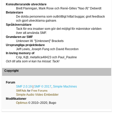
Konsulterarande utvecklare
Brett Flannigan, Mark Rose och René-Gilles "Nao 尚" Deberdt
Betatestare
De dolda personerna som outtröttligt hittat buggar, givit feedback
och gjort utvecklarna galnare.
Språköversättare
Tack för era insatser som gör det möjligt för människor världen
över att använda SMF.
Grundaren av SMF
Unknown W. "[Unknown]" Brackets
Ursprungliga projektledare
Jeff Lewis, Joseph Fung och David Recordon
In loving memory of
Crip, K@, metallica48423 och Paul_Pauline
Och till alla som vi kan ha missat: Tack!
Copyright
Forum
SMF 2.0.19
|
SMF © 2017
,
Simple Machines
SMFAds
for
Free Forums
Simple Audio Video Embedder
Modifikationer
Optimus
© 2010–2020, Bugo