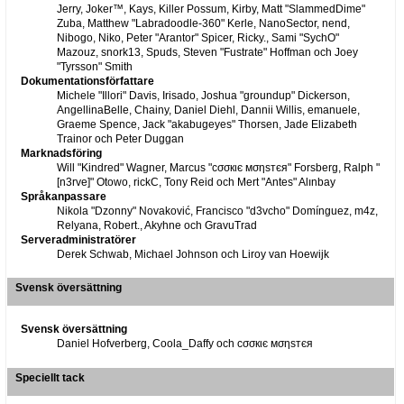
Jerry, Joker™, Kays, Killer Possum, Kirby, Matt "SlammedDime"
Zuba, Matthew "Labradoodle-360" Kerle, NanoSector, nend,
Nibogo, Niko, Peter "Arantor" Spicer, Ricky., Sami "SychO"
Mazouz, snork13, Spuds, Steven "Fustrate" Hoffman och Joey
"Tyrsson" Smith
Dokumentationsförfattare
Michele "Illori" Davis, Irisado, Joshua "groundup" Dickerson,
AngellinaBelle, Chainy, Daniel Diehl, Dannii Willis, emanuele,
Graeme Spence, Jack "akabugeyes" Thorsen, Jade Elizabeth
Trainor och Peter Duggan
Marknadsföring
Will "Kindred" Wagner, Marcus "cσσкιє мσηѕтєя" Forsberg, Ralph "
[n3rve]" Otowo, rickC, Tony Reid och Mert "Antes" Alınbay
Språkanpassare
Nikola "Dzonny" Novaković, Francisco "d3vcho" Domínguez, m4z,
Relyana, Robert., Akyhne och GravuTrad
Serveradministratörer
Derek Schwab, Michael Johnson och Liroy van Hoewijk
Svensk översättning
Svensk översättning
Daniel Hofverberg, Coola_Daffy och cσσкιє мσηѕтєя
Speciellt tack