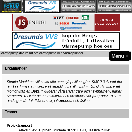
Värmepumpsforum allt om värmepump och värmepumpar
Menu ≡
Erkännanden
Simple Machines vill tacka alla som hjälpt till att göra SMF 2.0 till vad det
är idag, forma och styra vårt projekt, allt i alla väder. Det skulle inte varit
möjligt utan er. Detta inkluderar våra användare och i synnerhet Charter
Members. Tack för att du installerar och använder vår programvara samt
att du ger värdefull feedback, felrapporter och åsikter.
Teamet
Projektsupport
Aleksi "Lex" Kilpinen, Michele "Illori" Davis, Jessica "Suki"