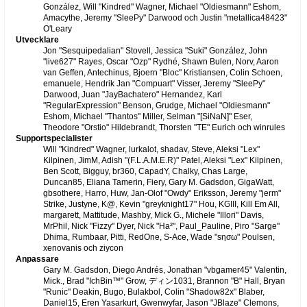
González, Will "Kindred" Wagner, Michael "Oldiesmann" Eshom,
Amacythe, Jeremy "SleePy" Darwood och Justin "metallica48423"
O'Leary
Utvecklare
Jon "Sesquipedalian" Stovell, Jessica "Suki" González, John
"live627" Rayes, Oscar "Ozp" Rydhé, Shawn Bulen, Norv, Aaron
van Geffen, Antechinus, Bjoern "Bloc" Kristiansen, Colin Schoen,
emanuele, Hendrik Jan "Compuart" Visser, Jeremy "SleePy"
Darwood, Juan "JayBachatero" Hernandez, Karl
"RegularExpression" Benson, Grudge, Michael "Oldiesmann"
Eshom, Michael "Thantos" Miller, Selman "[SiNaN]" Eser,
Theodore "Orstio" Hildebrandt, Thorsten "TE" Eurich och winrules
Supportspecialister
Will "Kindred" Wagner, lurkalot, shadav, Steve, Aleksi "Lex"
Kilpinen, JimM, Adish "(F.L.A.M.E.R)" Patel, Aleksi "Lex" Kilpinen,
Ben Scott, Bigguy, br360, CapadY, Chalky, Chas Large,
Duncan85, Eliana Tamerin, Fiery, Gary M. Gadsdon, GigaWatt,
gbsothere, Harro, Huw, Jan-Olof "Owdy" Eriksson, Jeremy "jerm"
Strike, Justyne, K@, Kevin "greyknight17" Hou, KGIII, Kill Em All,
margarett, Mattitude, Mashby, Mick G., Michele "Illori" Davis,
MrPhil, Nick "Fizzy" Dyer, Nick "Ha²", Paul_Pauline, Piro "Sarge"
Dhima, Rumbaar, Pitti, RedOne, S-Ace, Wade "sησω" Poulsen,
xenovanis och ziycon
Anpassare
Gary M. Gadsdon, Diego Andrés, Jonathan "vbgamer45" Valentin,
Mick., Brad "IchBin™" Grow, ディン1031, Brannon "B" Hall, Bryan
"Runic" Deakin, Bugo, Bulakbol, Colin "Shadow82x" Blaber,
Daniel15, Eren Yasarkurt, Gwenwyfar, Jason "JBlaze" Clemons,