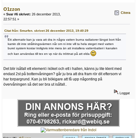
O1zzon
Citera
«
Svar #6 skrivet:
26 december 2013,
22:57:51 »
Citat från: Smurfen. skrivet 26 december 2013, 19:40:29
Ett alternativ kan ju vara att dra in några vatten burna radiatorer längst bort från
kamin dit inte strålningsvärmen når om ni inte vill ta hela steget med vatten
buret system kostar troligtvis inte mera än att installera vattenbatteri i kanalen
och kan användas till tex en vp när du tröttnat på att elda
Det blir isåfall ett element i köket och ett i hallen, känns ju lite klent med
endast 2st på bottenvåningen? går ju bra att dra fram rör dit eftersom vi
har torpargrund. Kan ju bli bökigare att få upp någonting på
övervåningen så det ser bra ut isåfall..
Loggat