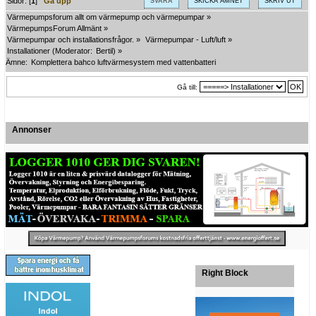
Sidor: [
1
]
Gå upp
SVARA
SKICKA ÄMNET
SKRIV UT
Värmepumpsforum allt om värmepump och värmepumpar
»
VärmepumpsForum Allmänt
»
Värmepumpar och installationsfrågor.
»
Värmepumpar - Luft/luft
»
Installationer
(Moderator:
Bertil
) »
Ämne:
Komplettera bahco luftvärmesystem med vattenbatteri
Gå till:
Annonser
Right Block