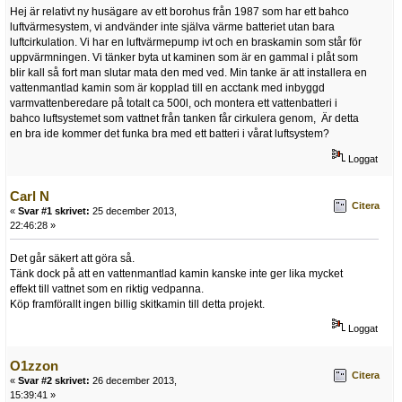
Hej är relativt ny husägare av ett borohus från 1987 som har ett bahco
luftvärmesystem, vi andvänder inte själva värme batteriet utan bara
luftcirkulation. Vi har en luftvärmepump ivt och en braskamin som står för
uppvärmningen. Vi tänker byta ut kaminen som är en gammal i plåt som
blir kall så fort man slutar mata den med ved. Min tanke är att installera en
vattenmantlad kamin som är kopplad till en acctank med inbyggd
varmvattenberedare på totalt ca 500l, och montera ett vattenbatteri i
bahco luftsystemet som vattnet från tanken får cirkulera genom, Är detta
en bra ide kommer det funka bra med ett batteri i vårat luftsystem?
Loggat
Carl N
Citera
«
Svar #1 skrivet:
25 december 2013,
22:46:28 »
Det går säkert att göra så.
Tänk dock på att en vattenmantlad kamin kanske inte ger lika mycket
effekt till vattnet som en riktig vedpanna.
Köp framförallt ingen billig skitkamin till detta projekt.
Loggat
O1zzon
Citera
«
Svar #2 skrivet:
26 december 2013,
15:39:41 »