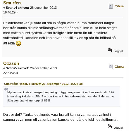
Smurfen.
Citera
«
Svar #4 skrivet:
26 december 2013,
19:40:29 »
Ett alternativ kan ju vara att dra in några vatten burna radiatorer längst
bort från kamin dit inte strålningsvärmen når om ni inte vill ta hela steget
med vatten buret system kostar troligtvis inte mera än att installera
vattenbatteri i kanalen och kan användas till tex en vp när du tröttnat på
att elda
Loggat
O1zzon
Citera
«
Svar #5 skrivet:
26 december 2013,
22:54:35 »
Citat från: Robot74 skrivet 26 december 2013, 16:27:48
Mycket meck för en mager besparing. Lägg pengarna på en bra kamin alt. Sätt
in en riktig kakelugn. När Bachon kastar in handduken så byter du till deras nya
fläkt som återvinner upp till 83%
Du tror det? Tänkte det kunde vara bra att kunna värma tappvattnet i
samma veva, men ett vattenbatteri kanske ger dålig effekt i det luftburna..
Loggat