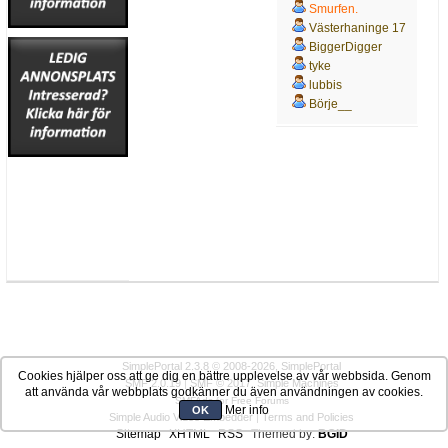
Smurfen.
Västerhaninge 17
BiggerDigger
tyke
lubbis
Börje__
SimplePortal 2.3.8 © 2008-2026, SimplePortal
Cookies hjälper oss att ge dig en bättre upplevelse av vår webbsida. Genom
SMF 2.0.19
|
SMF © 2017
,
Simple Machines
att använda vår webbplats godkänner du även användningen av cookies.
SMFAds
for
Free Forums
Mer info
OK
Simple Audio Video Embedder
|
Terms and Policies
Sitemap
XHTML
RSS
Themed by:
BGID