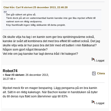
Citat från: Carl N skrivet 25 december 2013, 22:46:28
Det går säkert att göra så.
Tänk dock på att en vattenmantlad kamin kanske inte ger lika mycket effekt till
vattnet som en riktig vedpanna.
Köp framförallt ingen billig skitkamin till detta projekt.
Ok skulle vilja ha tag i en kamin som ger bra spridningsvärme också,
kanske är svårt att kombinera det med bra effekt till vattnet också. Det jag
skulle vilja veta är hur pass bra det blir med ett batteri i min fläktkanal?
Någon som gjort något liknande?
Vet inte om jag kanske har lagt denna tråd i fel kategori?
Loggat
Robot74
Citera
«
Svar #3 skrivet:
26 december 2013,
16:27:48 »
Mycket meck för en mager besparing. Lägg pengarna på en bra kamin
alt. Sätt in en riktig kakelugn. När Bachon kastar in handduken så byter
du till deras nya fläkt som återvinner upp till 83%
Loggat