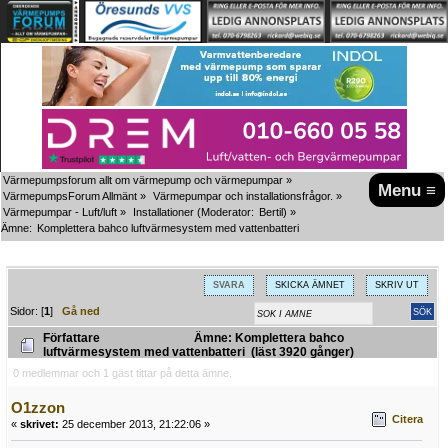
Värmepumpsforum allt om värmepump och värmepumpar
»
Menu ≡
VärmepumpsForum Allmänt
»
Värmepumpar och installationsfrågor.
»
Värmepumpar - Luft/luft
»
Installationer
(Moderator:
Bertil
) »
Ämne:
Komplettera bahco luftvärmesystem med vattenbatteri
SVARA
SKICKA ÄMNET
SKRIV UT
Sidor: [
1
]
Gå ned
Författare
Ämne: Komplettera bahco
luftvärmesystem med vattenbatteri (läst 3920 gånger)
0 medlemmar och 1 gäst tittar på detta ämne.
O1zzon
Citera
«
skrivet:
25 december 2013, 21:22:06 »