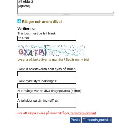
Bilagor och andra tillval
Verifiering:
This box must be left blank:
Lyssna på bokstäverna muntligt
/
Begär en ny bild
Skriv in bokstäverna som syns på bilden:
Skriv cykelstyre baklänges:
Hur många var de älva dragspelarna (siffror):
Antal sidor på tärning (siffra):
För att slippa svara på kontrollfrågor,
registrera dig här!