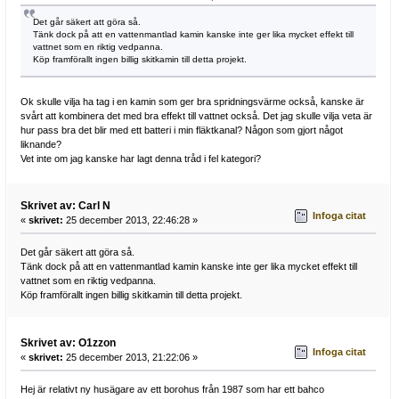
Det går säkert att göra så.
Tänk dock på att en vattenmantlad kamin kanske inte ger lika mycket effekt till
vattnet som en riktig vedpanna.
Köp framförallt ingen billig skitkamin till detta projekt.
Ok skulle vilja ha tag i en kamin som ger bra spridningsvärme också, kanske är
svårt att kombinera det med bra effekt till vattnet också. Det jag skulle vilja veta är
hur pass bra det blir med ett batteri i min fläktkanal? Någon som gjort något
liknande?
Vet inte om jag kanske har lagt denna tråd i fel kategori?
Skrivet av: Carl N
Infoga citat
«
skrivet:
25 december 2013, 22:46:28 »
Det går säkert att göra så.
Tänk dock på att en vattenmantlad kamin kanske inte ger lika mycket effekt till
vattnet som en riktig vedpanna.
Köp framförallt ingen billig skitkamin till detta projekt.
Skrivet av: O1zzon
Infoga citat
«
skrivet:
25 december 2013, 21:22:06 »
Hej är relativt ny husägare av ett borohus från 1987 som har ett bahco