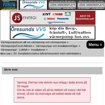
Värmepumpsforum allt om värmepump och värmepumpar
»
Menu ≡
VärmepumpsForum Allmänt
»
Värmepumpar och installationsfrågor.
»
Värmepumpar - Luft/luft
»
Installationer
»
SV: Komplettera bahco luftvärmesystem med vattenbatteri
Skriv svar (
)
Skriv svar
Varning: Det har inte skrivits nya inlägg i detta ämne på
50 dagar.
Om du inte är säker på att du faktiskt vill svara i det här
ämnet, så bör du överväga att istället starta ett nytt
ämne.