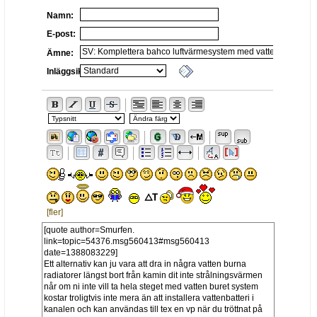
Namn:
E-post:
Ämne:
Inläggsikon:
[fler]