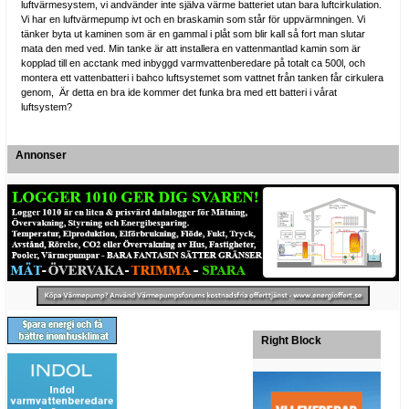
luftvärmesystem, vi andvänder inte själva värme batteriet utan bara luftcirkulation.
Vi har en luftvärmepump ivt och en braskamin som står för uppvärmningen. Vi
tänker byta ut kaminen som är en gammal i plåt som blir kall så fort man slutar
mata den med ved. Min tanke är att installera en vattenmantlad kamin som är
kopplad till en acctank med inbyggd varmvattenberedare på totalt ca 500l, och
montera ett vattenbatteri i bahco luftsystemet som vattnet från tanken får cirkulera
genom, Är detta en bra ide kommer det funka bra med ett batteri i vårat
luftsystem?
Annonser
Right Block