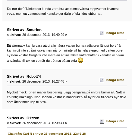
Du tror det? Tänkte det kunde vara bra att kunna värma tappvattnet i samma
veva, men ett vattenbatteri kanske ger dålig effekt i det luftburna..
Skrivet av: Smurfen.
Infoga citat
«
skrivet:
26 december 2013, 19:40:29 »
Ett alternativ kan ju vara att dra in några vatten burna radiatorer längst bort från
kamin dit inte strålningsvärmen når om ni inte vill ta hela steget med vatten buret
system kostar troligtvis inte mera än att installera vattenbatteri i kanalen och kan
användas till tex en vp när du tröttnat på att elda
Skrivet av: Robot74
Infoga citat
«
skrivet:
26 december 2013, 16:27:48 »
Mycket meck för en mager besparing. Lägg pengarna på en bra kamin alt. Sätt in
en riktig kakelugn. När Bachon kastar in handduken så byter du till deras nya fläkt
som återvinner upp till 83%
Skrivet av: O1zzon
Infoga citat
«
skrivet:
26 december 2013, 15:39:41 »
Citat från: Carl N skrivet 25 december 2013, 22:46:28