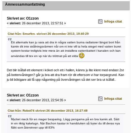
Ämnessammanfattning
Skrivet av: O1zzon
Infoga citat
«
skrivet:
26 december 2013, 22:57:51 »
Citat från: Smurfen. skrivet 26 december 2013, 19:40:29
Ett alternativ kan ju vara att dra in några vatten burna radiatorer längst bort från
kamin dit inte strålningsvärmen når om ni inte vill ta hela steget med vatten buret
system kostar troligtvis inte mera än att installera vattenbatteri i kanalen och kan
användas till tex en vp när du tröttnat på att elda
Det blir isåfall ett element i köket och ett i hallen, känns ju lite klent med endast 2st
på bottenvåningen? går ju bra att dra fram rör dit eftersom vi har torpargrund. Kan
ju bli bökigare att få upp någonting på övervåningen så det ser bra ut isåfall..
Skrivet av: O1zzon
Infoga citat
«
skrivet:
26 december 2013, 22:54:35 »
Citat från: Robot74 skrivet 26 december 2013, 16:27:48
Mycket meck för en mager besparing. Lägg pengarna på en bra kamin alt. Sätt
in en riktig kakelugn. När Bachon kastar in handduken så byter du till deras nya
fläkt som återvinner upp till 83%