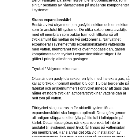
Beror vanligen på säkerhetsventilens öppningstryck som i
sin tur bestäms av hållfastheten på ingående komponenter
i systemet.
Slutna expansionskärl
Består av två utrymmen, en gasfylld sektion och en sektion
som är anslutet till systemet. De olika sektionerna avskiljs
med ett membran som buktar fram och tillbaka så att
tryckjämvikt fås mellan de två sektionerna. När vattnet
expanderar i systemet fylls expansionskärlets vattensida
med vatten, membranet trycks över mot gassidan, gasen
komprimeras och trycket i expansionskärlet stiger. Här
gäller i princip allmänna gaslagen:
Trycket * Volymen = konstant
Oftast är den gasfyllda sektionen fylld med lite extra gas, så
kallat förtryck. (normalt mellan 0,5 och 1,5 bar beroende på
fabrikat och artikelnummer) Förtrycket innebär att gassidan
håller ett högre tryck än atmosfärstryck när vattensidan är
helt tom på vatten.
Förtrycket ska justeras in för aktuellt system för att
expansionskärlet ska fungera optimalt. Detta görs genom
att antigen släppa ut eller fylla på lite luft i luftnippeln på
kärlet. Detta måste göras när expansionskärlet inte är
anslutet till systemet, inget tryck får finnas på vattensidan
om membranet. Här slarvas det ofta vid installation av