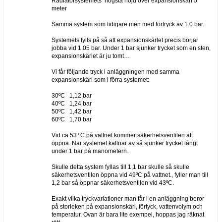
Radiatorsystemets högsta höjd över expansionskärl 5
meter
Samma system som tidigare men med förtryck av 1.0 bar.
Systemets fylls på så att expansionskärlet precis börjar
jobba vid 1.05 bar. Under 1 bar sjunker trycket som en sten,
expansionskärlet är ju tomt…
Vi får följande tryck i anläggningen med samma
expansionskärl som i förra systemet:
30ºC 1,12 bar
40ºC 1,24 bar
50ºC 1,42 bar
60ºC 1,70 bar
Vid ca 53 ºC på vattnet kommer säkerhetsventilen att
öppna. När systemet kallnar av så sjunker trycket långt
under 1 bar på manometern.
Skulle detta system fyllas till 1,1 bar skulle så skulle
säkerhetsventilen öppna vid 49ºC på vattnet., fyller man till
1,2 bar så öppnar säkerhetsventilen vid 43ºC.
Exakt vilka tryckvariationer man får i en anläggning beror
på storleken på expansionskärl, förtyck, vattenvolym och
temperatur. Ovan är bara lite exempel, hoppas jag räknat