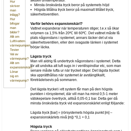
aktuell drifttemperatur.
Hur
• Minsta önskvärda tryck beror på systemets höjd
skriver
• Högsta tillåtna tryck beror på maximalt tillåtet tryck,
man
säkerhetsventilen.
inlägg?
Hur
Varför behövs expansionskärl?
bifogar
man
Vattnet expanderar när temperaturen stiger, t.e.x så ökar
bilder?
volymen ca 1,5% från 20ºC till 60ºC. Det vattnet måste få
Allt om
plats någonstans i systemet, annars läcker det ut via
Luft/vatten-
säkerhetsventilen, eller den svagaste länken i systemet
värmepumpen
börjar läcka.
Tester
Val av
Lägsta tryck
värmepump?
Man vill aldrig få undertryck någonstans i systemet. Detta
Allt om
för att undvika att luft sugs in i ventilspindlar etc, som man
expansionskärl.
senare måste lufta ur när trycket stiger. Det lägsta trycket
Lönar
ska upprätthållas när systemet är avstängt/kallt,
sig en
företrädelsevis på sommaren.
värmepump?
Det lägsta trycket i ett system får man på den högsta
punkten i rörsystemet, där vill man ha minst 0,5-1 meter
vätskepelare övertryck, alltså 0,05-0,1 bar. Detta ger då
minsta önskvärda tryck vid expansionskärlet enligt följande:
Lägsta tryck [bar] = (rörsystemets högsta punkt [m] –
expansionskärlets nivå [m]) *0,1 + 0,1
Högsta tryck