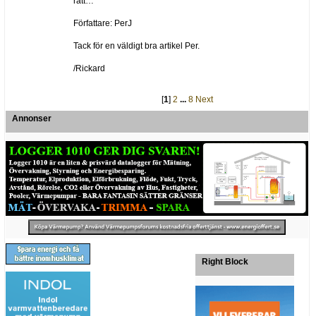
rätt…
Författare: PerJ
Tack för en väldigt bra artikel Per.
/Rickard
[
1
]
2
...
8
Next
Annonser
Right Block