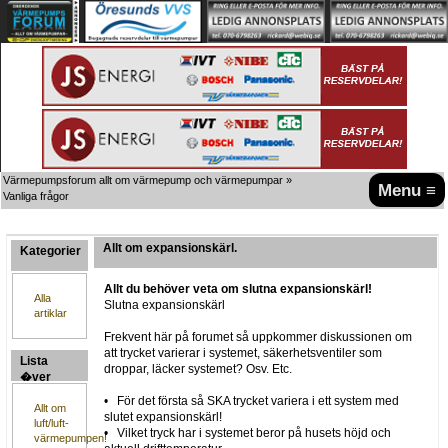
Värmepumpsforum allt om värmepump och värmepumpar
»
Menu ≡
Vanliga frågor
Allt om expansionskärl.
Kategorier
Allt du behöver veta om slutna expansionskärl!
Alla
Slutna expansionskärl
artiklar
Frekvent här på forumet så uppkommer diskussionen om
att trycket varierar i systemet, säkerhetsventiler som
Lista
droppar, läcker systemet? Osv. Etc.
�ver
artiklar
• För det första så SKA trycket variera i ett system med
Allt om
slutet expansionskärl!
luft/luft-
• Vilket tryck har i systemet beror på husets höjd och
värmepumpen!