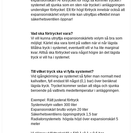
expansionskärl! Är förtrycket för högt så kommer trycket i
systemet att sjunka som en sten när trycket i anläggningen
understiger förtrycket. Ett för högt förtryck innebär också att
expansionskärlet volym inte kan utnyttjas effektivt innan
säkerhetsventilen öppnar!
Vad ska förtrycket vara?
Vi vill kunna utnyttja expansionskärlets volym så bra som
möjligt. Kärlet ska vara tomt på vatten när vi når lägsta
tillåtna tryck i systemet, eventuellt vill vi ha lite marginal
kvar. Alltså ska förtrycket vara något högre än det lägsta
tryck vi vill ha i systemet.
Till vilket tryck ska vi fylla systemet?
Vid igångkörning av systemet så fyller man normalt med
kallvatten, fyll endast till något (0,1 bar) över beräknat
lägsta tryck. Trycket kommer sedan att stiga och sjunka
beroende på vattnets medeltemperatur i anläggningen.
Exempel: Rätt justerat förtryck
Systemvolym vatten 300 liter
Expansionskärl brutto volym 20 liter
Säkerhetsventilens öppningstryck 1,5 bar
Radiatorsystemets högsta höjd över expansionskärl 5
meter