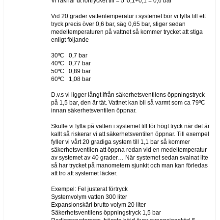
Vi räknar ut förtrycket till = 5*0,1+0,1 = 0,6 bar
Vid 20 grader vattentemperatur i systemet bör vi fylla till ett
tryck precis över 0,6 bar, säg 0,65 bar, stiger sedan
medeltemperaturen på vattnet så kommer trycket att stiga
enligt följande
30ºC 0,7 bar
40ºC 0,77 bar
50ºC 0,89 bar
60ºC 1,08 bar
D.v.s vi ligger långt ifrån säkerhetsventilens öppningstryck
på 1,5 bar, den är tät. Vattnet kan bli så varmt som ca 79ºC
innan säkerhetsventilen öppnar.
Skulle vi fylla på vatten i systemet till för högt tryck när det är
kallt så riskerar vi att säkerhetsventilen öppnar. Till exempel
fyller vi vårt 20 gradiga system till 1,1 bar så kommer
säkerhetsventilen att öppna redan vid en medeltemperatur
av systemet av 40 grader… När systemet sedan svalnat lite
så har trycket på manometern sjunkit och man kan förledas
att tro att systemet läcker.
Exempel: Fel justerat förtryck
Systemvolym vatten 300 liter
Expansionskärl brutto volym 20 liter
Säkerhetsventilens öppningstryck 1,5 bar