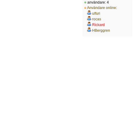
användare: 4
Användare online
:
ulfuri
rocas
Rickard
HBerggren