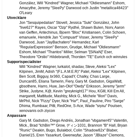
González, Will "Kindred" Wagner, Michael "Oldiesmann" Eshom,
Amacythe, Jeremy "SleePy" Darwood och Justin "metallica48423"
O'Leary
Utvecklare
Jon "Sesquipedalian" Stovell, Jessica "Suki" González, John
"live627" Rayes, Oscar "Ozp" Rydhé, Shawn Bulen, Norv, Aaron
van Geffen, Antechinus, Bjoern "Bloc" Kristiansen, Colin Schoen,
emanuele, Hendrik Jan "Compuart" Visser, Jeremy "SleePy"
Darwood, Juan "JayBachatero" Hernandez, Karl
"RegularExpression" Benson, Grudge, Michael "Oldiesmann"
Eshom, Michael "Thantos" Miller, Selman "[SiNaN]" Eser,
Theodore "Orstio" Hildebrandt, Thorsten "TE" Eurich och winrules
Supportspecialister
Will "Kindred" Wagner, lurkalot, shadav, Steve, Aleksi "Lex"
Kilpinen, JimM, Adish "(F.L.A.M.E.R)" Patel, Aleksi "Lex" Kilpinen,
Ben Scott, Bigguy, br360, CapadY, Chalky, Chas Large,
Duncan85, Eliana Tamerin, Fiery, Gary M. Gadsdon, GigaWatt,
gbsothere, Harro, Huw, Jan-Olof "Owdy" Eriksson, Jeremy "jerm"
Strike, Justyne, K@, Kevin "greyknight17" Hou, KGIII, Kill Em All,
margarett, Mattitude, Mashby, Mick G., Michele "Illori" Davis,
MrPhil, Nick "Fizzy" Dyer, Nick "Ha²", Paul_Pauline, Piro "Sarge"
Dhima, Rumbaar, Pitti, RedOne, S-Ace, Wade "sησω" Poulsen,
xenovanis och ziycon
Anpassare
Gary M. Gadsdon, Diego Andrés, Jonathan "vbgamer45" Valentin,
Mick., Brad "IchBin™" Grow, ディン1031, Brannon "B" Hall, Bryan
"Runic" Deakin, Bugo, Bulakbol, Colin "Shadow82x" Blaber,
Daniel15, Eren Yasarkurt, Gwenwyfar, Jason "JBlaze" Clemons,