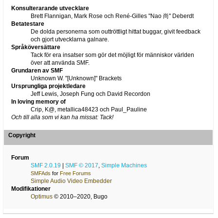
Konsulterarande utvecklare
Brett Flannigan, Mark Rose och René-Gilles "Nao 尚" Deberdt
Betatestare
De dolda personerna som outtröttligt hittat buggar, givit feedback
och gjort utvecklarna galnare.
Språköversättare
Tack för era insatser som gör det möjligt för människor världen
över att använda SMF.
Grundaren av SMF
Unknown W. "[Unknown]" Brackets
Ursprungliga projektledare
Jeff Lewis, Joseph Fung och David Recordon
In loving memory of
Crip, K@, metallica48423 och Paul_Pauline
Och till alla som vi kan ha missat: Tack!
Copyright
Forum
SMF 2.0.19
|
SMF © 2017
,
Simple Machines
SMFAds
for
Free Forums
Simple Audio Video Embedder
Modifikationer
Optimus
© 2010–2020, Bugo