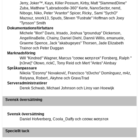
Jerry, Joker™, Kays, Killer Possum, Kirby, Matt "SlammedDime"
Zuba, Matthew "Labradoodle-360" Kerle, NanoSector, nend,
Nibogo, Niko, Peter "Arantor" Spicer, Ricky., Sami "SychO"
Mazouz, snork13, Spuds, Steven "Fustrate" Hoffman och Joey
"Tyrsson" Smith
Dokumentationsförfattare
Michele "Illori" Davis, Irisado, Joshua "groundup" Dickerson,
AngellinaBelle, Chainy, Daniel Diehl, Dannii Willis, emanuele,
Graeme Spence, Jack "akabugeyes" Thorsen, Jade Elizabeth
Trainor och Peter Duggan
Marknadsföring
Will "Kindred" Wagner, Marcus "cσσкιє мσηѕтєя" Forsberg, Ralph "
[n3rve]" Otowo, rickC, Tony Reid och Mert "Antes" Alınbay
Språkanpassare
Nikola "Dzonny" Novaković, Francisco "d3vcho" Domínguez, m4z,
Relyana, Robert., Akyhne och GravuTrad
Serveradministratörer
Derek Schwab, Michael Johnson och Liroy van Hoewijk
Svensk översättning
Svensk översättning
Daniel Hofverberg, Coola_Daffy och cσσкιє мσηѕтєя
Speciellt tack