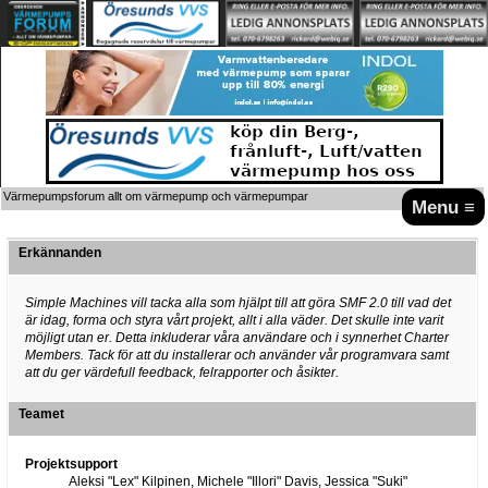
Värmepumpsforum allt om värmepump och värmepumpar
Menu ≡
Erkännanden
Simple Machines vill tacka alla som hjälpt till att göra SMF 2.0 till vad det
är idag, forma och styra vårt projekt, allt i alla väder. Det skulle inte varit
möjligt utan er. Detta inkluderar våra användare och i synnerhet Charter
Members. Tack för att du installerar och använder vår programvara samt
att du ger värdefull feedback, felrapporter och åsikter.
Teamet
Projektsupport
Aleksi "Lex" Kilpinen, Michele "Illori" Davis, Jessica "Suki"