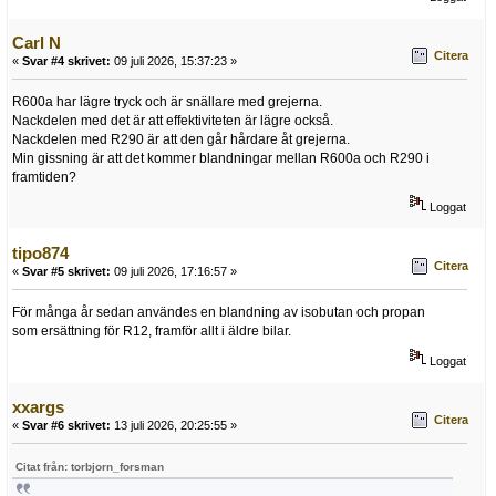
Carl N
Citera
«
Svar #4 skrivet:
09 juli 2026, 15:37:23 »
R600a har lägre tryck och är snällare med grejerna.
Nackdelen med det är att effektiviteten är lägre också.
Nackdelen med R290 är att den går hårdare åt grejerna.
Min gissning är att det kommer blandningar mellan R600a och R290 i
framtiden?
Loggat
tipo874
Citera
«
Svar #5 skrivet:
09 juli 2026, 17:16:57 »
För många år sedan användes en blandning av isobutan och propan
som ersättning för R12, framför allt i äldre bilar.
Loggat
xxargs
Citera
«
Svar #6 skrivet:
13 juli 2026, 20:25:55 »
Citat från: torbjorn_forsman