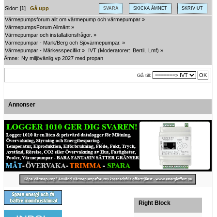
Sidor: [
1
]
Gå upp
SVARA
SKICKA ÄMNET
SKRIV UT
Värmepumpsforum allt om värmepump och värmepumpar
»
VärmepumpsForum Allmänt
»
Värmepumpar och installationsfrågor.
»
Värmepumpar - Mark/Berg och Sjövärmepumpar.
»
Värmepumpar - Märkesspecifikt
»
IVT
(Moderatorer:
Bertil
,
Lmf
) »
Ämne:
Ny miljövänlig vp 2027 med propan 
Gå till:
Annonser
Right Block