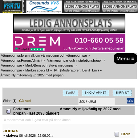
Värmepumpsforum allt om värmepump och värmepumpar
»
Menu ≡
VärmepumpsForum Allmänt
»
Värmepumpar och installationsfrågor.
»
Värmepumpar - Mark/Berg och Sjövärmepumpar.
»
Värmepumpar - Märkesspecifikt
»
IVT
(Moderatorer:
Bertil
,
Lmf
) »
Ämne:
Ny miljövänlig vp 2027 med propan 
SVARA
SKICKA ÄMNET
SKRIV UT
Sidor: [
1
]
Gå ned
Författare
Ämne: Ny miljövänlig vp 2027 med
propan (läst 2093 gånger)
0 medlemmar och 1 gäst tittar på detta ämne.
arimax
Citera
«
skrivet:
06 juli 2026, 22:06:02 »