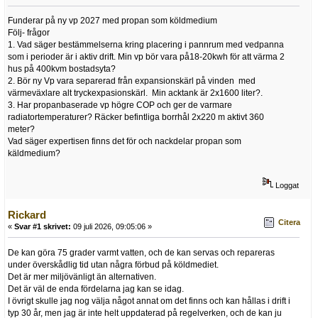
Funderar på ny vp 2027 med propan som köldmedium
Följ- frågor
1. Vad säger bestämmelserna kring placering i pannrum med vedpanna
som i perioder är i aktiv drift. Min vp bör vara på18-20kwh för att värma 2
hus på 400kvm bostadsyta?
2. Bör ny Vp vara separerad från expansionskärl på vinden med
värmeväxlare alt tryckexpasionskärl. Min acktank är 2x1600 liter?.
3. Har propanbaserade vp högre COP och ger de varmare
radiatortemperaturer? Räcker befintliga borrhål 2x220 m aktivt 360
meter?
Vad säger expertisen finns det för och nackdelar propan som
käldmedium?
Loggat
Rickard
Citera
«
Svar #1 skrivet:
09 juli 2026, 09:05:06 »
De kan göra 75 grader varmt vatten, och de kan servas och repareras
under överskådlig tid utan några förbud på köldmediet.
Det är mer miljövänligt än alternativen.
Det är väl de enda fördelarna jag kan se idag.
I övrigt skulle jag nog välja något annat om det finns och kan hållas i drift i
typ 30 år, men jag är inte helt uppdaterad på regelverken, och de kan ju