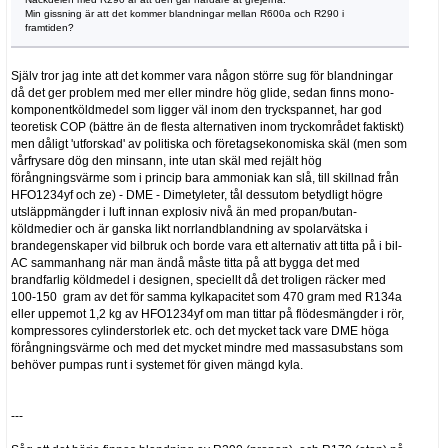
Min gissning är att det kommer blandningar mellan R600a och R290 i
framtiden?
Själv tror jag inte att det kommer vara någon större sug för blandningar
då det ger problem med mer eller mindre hög glide, sedan finns mono-
komponentköldmedel som ligger väl inom den tryckspannet, har god
teoretisk COP (bättre än de flesta alternativen inom tryckområdet faktiskt)
men dåligt 'utforskad' av politiska och företagsekonomiska skäl (men som
vårfrysare dög den minsann, inte utan skäl med rejält hög
förångningsvärme som i princip bara ammoniak kan slå, till skillnad från
HFO1234yf och ze) - DME - Dimetyleter, tål dessutom betydligt högre
utsläppmängder i luft innan explosiv nivå än med propan/butan-
köldmedier och är ganska likt norrlandblandning av spolarvätska i
brandegenskaper vid bilbruk och borde vara ett alternativ att titta på i bil-
AC sammanhang när man ändå måste titta på att bygga det med
brandfarlig köldmedel i designen, speciellt då det troligen räcker med
100-150 gram av det för samma kylkapacitet som 470 gram med R134a
eller uppemot 1,2 kg av HFO1234yf om man tittar på flödesmängder i rör,
kompressores cylinderstorlek etc. och det mycket tack vare DME höga
förångningsvärme och med det mycket mindre med massasubstans som
behöver pumpas runt i systemet för given mängd kyla.
---