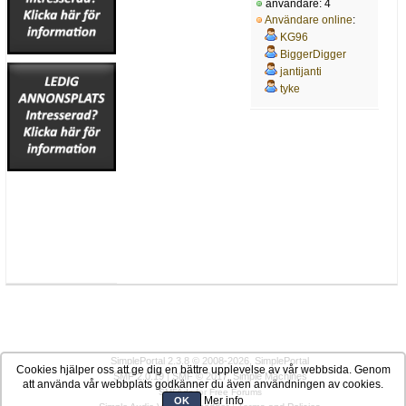
användare: 4
Användare online
:
KG96
BiggerDigger
jantijanti
tyke
SimplePortal 2.3.8 © 2008-2026, SimplePortal
Cookies hjälper oss att ge dig en bättre upplevelse av vår webbsida. Genom
SMF 2.0.19
|
SMF © 2017
,
Simple Machines
att använda vår webbplats godkänner du även användningen av cookies.
SMFAds
for
Free Forums
Mer info
OK