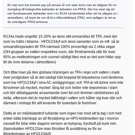
En sak som har kommit upp på senare år och talar ännu mer än tidigare för en
övergång till halogenfria kylmedier är debatten om PFAS. Det har visat sig att
när fluorbaserade kylmedier som t ex R134 sönderdelas efter att ha släppts ut i
atmosfären, så bryts de ner till bl a trifluorättiksyra (TFA), som tydligen är ett av
de otrevligare PFAS-ämnena.
R134a hade ungefär 15-20% av dess vikt omvandlas till TFA, med det
som nu hälls i bilarna - HFO1234yf och dess varianter som ze mfl. så är
omvandlingsraden till TFA närmast 100% procentigt via 2 olika vägar
(OH-grupper av vatten respektive ozon, där förstnämnda står för över
95% av nedbrytningen och ozonet väldigt liten rest av det som hittar upp
till de övre delarna i atmosfären)
Och tittar man på den globala höjningen av TFA i regn och vatten i mark
över jordgloben så är det väldigt hårt kopplat till bilparkerna runt länderna
som har HFO1234yf i sina AC-anläggningar, och TFA är ett ämne som inte
försvinner på mycket, mycket lång tid och heller inte deponeras i slam
och blir stillaliggande ansamlande över tid och tömmer världshaven på
detta, eftersom det är mycket lättlösligt i vatten och håller sig kvar där och
därmed i omlopp för allt levande för tusentals år framöver.
Detta är en miljökatastrof rullande som ingen har mod att ta tag i och helt
enkel sätta tvärstopp av all försäljning av HFO-köldmedlen typ i morron
oavsett för bilar eller dagens version av kylspray, tryckluft på burk mm.
(biprodukten HFO123ze man försöker få avsättning av för av
tillverkningen av HFO1234yf)