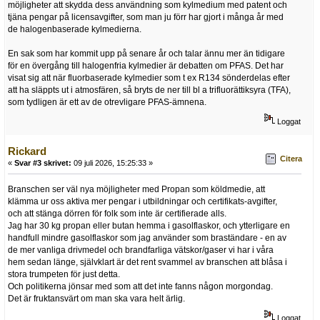
möjligheter att skydda dess användning som kylmedium med patent och
tjäna pengar på licensavgifter, som man ju förr har gjort i många år med
de halogenbaserade kylmedierna.
En sak som har kommit upp på senare år och talar ännu mer än tidigare
för en övergång till halogenfria kylmedier är debatten om PFAS. Det har
visat sig att när fluorbaserade kylmedier som t ex R134 sönderdelas efter
att ha släppts ut i atmosfären, så bryts de ner till bl a trifluorättiksyra (TFA),
som tydligen är ett av de otrevligare PFAS-ämnena.
Loggat
Rickard
Citera
«
Svar #3 skrivet:
09 juli 2026, 15:25:33 »
Branschen ser väl nya möjligheter med Propan som köldmedie, att
klämma ur oss aktiva mer pengar i utbildningar och certifikats-avgifter,
och att stänga dörren för folk som inte är certifierade alls.
Jag har 30 kg propan eller butan hemma i gasolflaskor, och ytterligare en
handfull mindre gasolflaskor som jag använder som braständare - en av
de mer vanliga drivmedel och brandfarliga vätskor/gaser vi har i våra
hem sedan länge, självklart är det rent svammel av branschen att blåsa i
stora trumpeten för just detta.
Och politikerna jönsar med som att det inte fanns någon morgondag.
Det är fruktansvärt om man ska vara helt ärlig.
Loggat