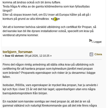
komma att ändras också och bli ännu tuffare.
Testa fråga Ai vilka av de gamla köldmedierna som kan fyllas/bytas
längst?
Eller så slopas kraven helt, om EU inser att Europa håller på att gå i
konkurs på grund av alla klimatkrav.
Vet att vi kommer behöva särskild utbildning och certifikat för Propan, så
det kanske kan bli lite dyrare installationer också, speciellt om krav på
ventilerat utrymme kommer.
Loggat
torbjorn_forsman
Citera
«
Svar #2 skrivet:
09 juli 2026, 12:10:25 »
Finns det någon rimlig anledning att ställa olika krav på utbildning och
certifiering för att hantera propan som kylmedium jämfört med propan
som bränsle? Propanets egenskaper och risker är ju desamma i bägge
fallen.
Isobutan, R600a, vars egenskaper är mycket lika propan, har ju använts i
kyl och frys i över 15 år vid det här laget, uppenbarligen utan ens några
barnsjukdomsproblem från början.
En nackdel som kanske somliga ser med propan är, att det är en så
gammal välkänd och naturligt förekommande gas att det inte finns några