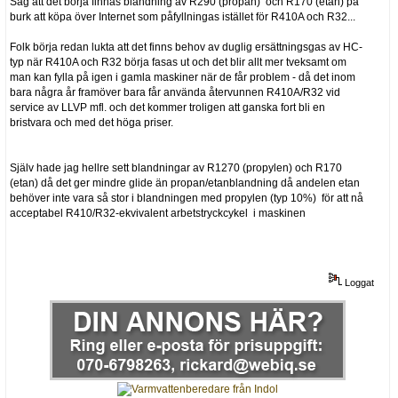
Såg att det börja finnas blandning av R290 (propan) och R170 (etan) på
burk att köpa över Internet som påfyllningas istället för R410A och R32...
Folk börja redan lukta att det finns behov av duglig ersättningsgas av HC-
typ när R410A och R32 börja fasas ut och det blir allt mer tveksamt om
man kan fylla på igen i gamla maskiner när de får problem - då det inom
bara några år framöver bara får använda återvunnen R410A/R32 vid
service av LLVP mfl. och det kommer troligen att ganska fort bli en
bristvara och med det höga priser.
Själv hade jag hellre sett blandningar av R1270 (propylen) och R170
(etan) då det ger mindre glide än propan/etanblandning då andelen etan
behöver inte vara så stor i blandningen med propylen (typ 10%) för att nå
acceptabel R410/R32-ekvivalent arbetstryckcykel i maskinen
Loggat