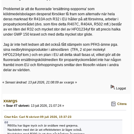
Problemet är att de fluorerade 'ersättning-sopporna' som
köldmedelsbolagen desperat försöker få fram som alternativ när hela
deras marknad för R410A och R32 i EU håller på att försvinna, arbetar i
propatryckområdet (dvs. som före detta R407C, R404A, R502 mfl.) består
av en liten del R32 och mycket stor del av HFO1234yf för att precis halka
under GWP 150 kravet och med detta mycket stor glide.
Jag är inte helt ledsen att det också fått stämpeln som PFAS-ämne pga.
sina nedbrytningsprodukter i atmosfären (TFA, 2 st per molekyl
HFO1234yf tom.) och en plan i EU att detta skall fasas ut, vilket gör att de
fluorerade ersättningsköldmedlen för propantryckområdet inte har någon
framtid inom EU och förhoppningsvis smittar den filosofin vidare i andra
delar av världen.
«
Senast ändrad: 13 juli 2026, 21:08:09 av xxargs
»
Loggat
xxargs
Citera
«
Svar #7 skrivet:
13 juli 2026, 21:07:24 »
Citat från: Carl N skrivet 09 juli 2026, 15:37:23
R600a har lägre tryck och är snällare med grejerna.
Nackdelen med det är att effektiviteten är lägre också.
Nackdelen med R290 är att den går hårdare åt grejerna.